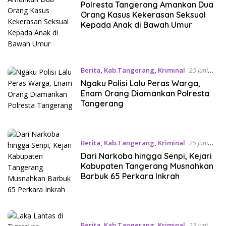
2026
Polresta Tangerang Amankan Dua
Orang Kasus Kekerasan Seksual
Kepada Anak di Bawah Umur
Berita
,
Kab.Tangerang
,
Kriminal
25 Juni
2026
Ngaku Polisi Lalu Peras Warga,
Enam Orang Diamankan Polresta
Tangerang
Berita
,
Kab.Tangerang
,
Kriminal
25 Juni
2026
Dari Narkoba hingga Senpi, Kejari
Kabupaten Tangerang Musnahkan
Barbuk 65 Perkara Inkrah
Berita
,
Kab.Tangerang
,
Kriminal
22 Juni