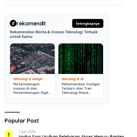
rekomendit
d
Selengkapnya
Rekomendasi Berita & Inovasi Teknologi Terbaik
untuk Kamu
Teknologi & Gadget
Teknologi & AI
Perkembangan
Rekomendasi Gadget
Inovasi AI dan
Terbaru dan Tren
Perkembangan Digital
Teknologi Masa
Terkini
Depan
Popular Post
7 Juli 2026
1
Andra Soni Usulkan Pelebaran Akses Menuju Banten