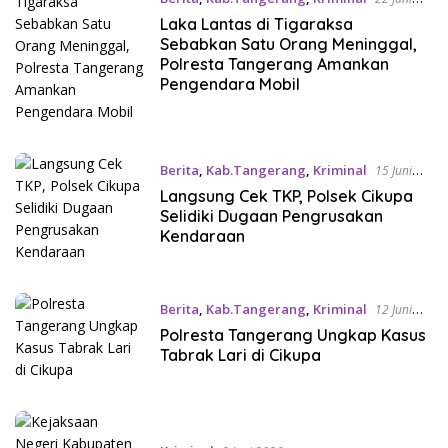
2026
Laka Lantas di Tigaraksa
Sebabkan Satu Orang Meninggal,
Polresta Tangerang Amankan
Pengendara Mobil
Berita
,
Kab.Tangerang
,
Kriminal
15 Juni
2026
Langsung Cek TKP, Polsek Cikupa
Selidiki Dugaan Pengrusakan
Kendaraan
Berita
,
Kab.Tangerang
,
Kriminal
12 Juni
2026
Polresta Tangerang Ungkap Kasus
Tabrak Lari di Cikupa