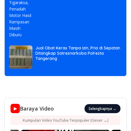
Jual Obat Keras Tanpa Izin, Pria di Sepatan
Ditangkap Satresnarkoba Polresta
Tangerang
Baraya Video
▶
Selengkapnya →
Kumpulan Video YouTube Terpopuler (Geser →)