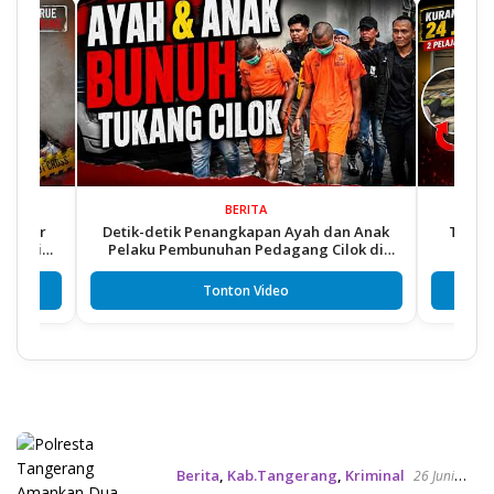
BERITA
ar
Detik-detik Penangkapan Ayah dan Anak
TAWURAN MA
i
Pelaku Pembunuhan Pedagang Cilok di
Tangkap 2 
Cikupa
Tonton Video
Berita
,
Kab.Tangerang
,
Kriminal
26 Juni