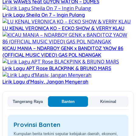
Lirik WAWES feat GUYON WATON – DUMES
Lirik Lagu Sheila On 7 – Ingin Pulang
LU KENAL VERONICA KO – ECKO SHOW & VERRY KLAU
KICAU MANIA – NDARBOY GENK x BANDITOZ YAOW 86
(OFFICIAL MUSIC VIDEO) GAS POL NDANGAK
Lirik Lagu APT Rose BLACKPINK & BRUNO MARS
Lirik Lagu d’Masiv, Jangan Menyerah
Tangerang Raya
Banten
Kriminal
Provinsi Banten
Kumpulan berita terkini seputar kebijakan daerah, ekonomi,