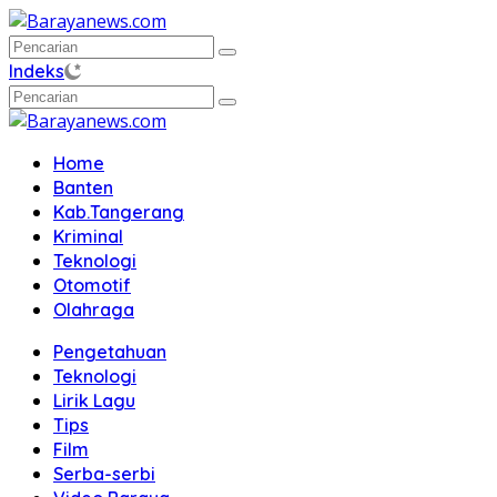
Langsung
ke
konten
Indeks
Home
Banten
Kab.Tangerang
Kriminal
Teknologi
Otomotif
Olahraga
Pengetahuan
Teknologi
Lirik Lagu
Tips
Film
Serba-serbi