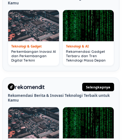
Kamu
Teknologi & Gadget
Teknologi & AI
Perkembangan Inovasi AI
Rekomendasi Gadget
dan Perkembangan
Terbaru dan Tren
Digital Terkini
Teknologi Masa Depan
rekomendit
d
Selengkapnya
Rekomendasi Berita & Inovasi Teknologi Terbaik untuk
Kamu