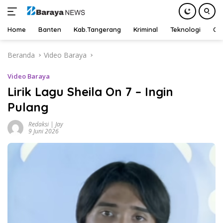
Home
Banten
Kab.Tangerang
Kriminal
Teknologi
Ot
Langsung
Beranda
Video Baraya
ke
konten
Video Baraya
Lirik Lagu Sheila On 7 – Ingin
Pulang
Redaksi | Jay
9 Juni 2026