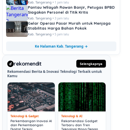
Kab. Tangerang •
1 jam lalu
Pantau Wilayah Rawan Banjir, Petugas BPBD
Siagakan Personel di Titik Kritis
Kab. Tangerang •
3 jam lalu
Gelar Operasi Pasar Murah untuk Menjaga
Stabilitas Harga Bahan Pokok
Kab. Tangerang •
5 jam lalu
Ke Halaman Kab. Tangerang →
rekomendit
d
Selengkapnya
Rekomendasi Berita & Inovasi Teknologi Terbaik untuk
Kamu
Teknologi & Gadget
Teknologi & AI
Perkembangan Inovasi AI
Rekomendasi Gadget
dan Perkembangan
Terbaru dan Tren
Digital Terkini
Teknologi Masa Depan