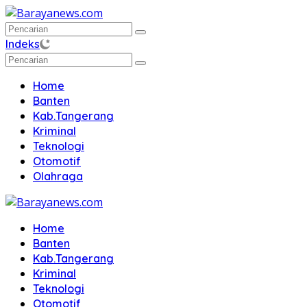
Langsung
ke
konten
Indeks
Home
Banten
Kab.Tangerang
Kriminal
Teknologi
Otomotif
Olahraga
Home
Banten
Kab.Tangerang
Kriminal
Teknologi
Otomotif