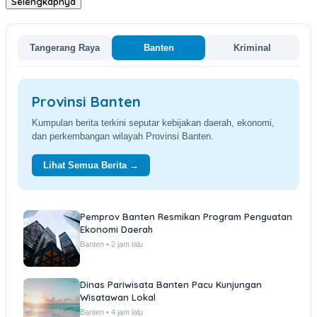
Selengkapnya
Tangerang Raya
Banten
Kriminal
Provinsi Banten
Kumpulan berita terkini seputar kebijakan daerah, ekonomi,
dan perkembangan wilayah Provinsi Banten.
Lihat Semua Berita →
Pemprov Banten Resmikan Program Penguatan
Ekonomi Daerah
Banten • 2 jam lalu
Dinas Pariwisata Banten Pacu Kunjungan
Wisatawan Lokal
Banten • 4 jam lalu