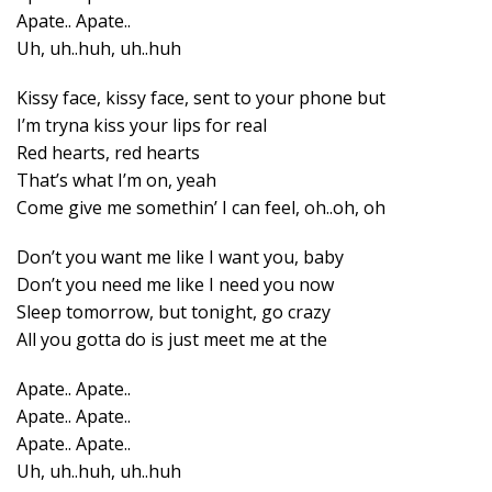
Apate.. Apate..
Uh, uh..huh, uh..huh
Kissy face, kissy face, sent to your phone but
I’m tryna kiss your lips for real
Red hearts, red hearts
That’s what I’m on, yeah
Come give me somethin’ I can feel, oh..oh, oh
Don’t you want me like I want you, baby
Don’t you need me like I need you now
Sleep tomorrow, but tonight, go crazy
All you gotta do is just meet me at the
Apate.. Apate..
Apate.. Apate..
Apate.. Apate..
Uh, uh..huh, uh..huh