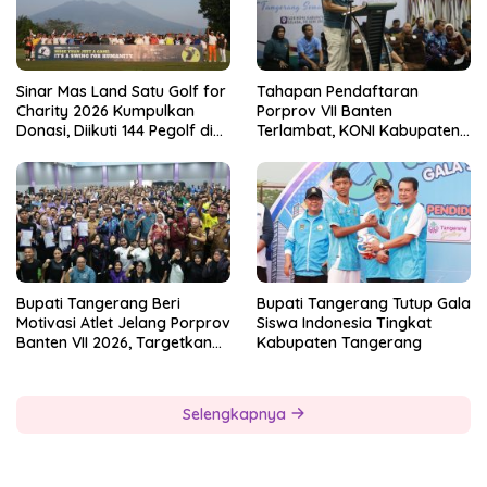
Sinar Mas Land Satu Golf for
Tahapan Pendaftaran
Charity 2026 Kumpulkan
Porprov VII Banten
Donasi, Diikuti 144 Pegolf di
Terlambat, KONI Kabupaten
Bogor
Tangerang Pertanyakan
Kesiapan Panitia
Bupati Tangerang Beri
Bupati Tangerang Tutup Gala
Motivasi Atlet Jelang Porprov
Siswa Indonesia Tingkat
Banten VII 2026, Targetkan
Kabupaten Tangerang
Juara Umum
Selengkapnya