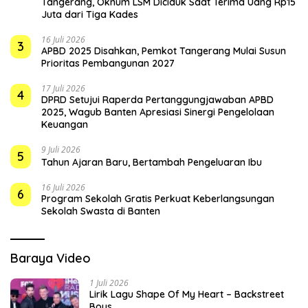
Tangerang, Oknum LSM Diciduk Saat Terima Uang Rp15
Juta dari Tiga Kades
16 Juli 2026
3
APBD 2025 Disahkan, Pemkot Tangerang Mulai Susun
Prioritas Pembangunan 2027
17 Juli 2026
4
DPRD Setujui Raperda Pertanggungjawaban APBD
2025, Wagub Banten Apresiasi Sinergi Pengelolaan
Keuangan
9 Juli 2026
5
Tahun Ajaran Baru, Bertambah Pengeluaran Ibu
16 Juli 2026
6
Program Sekolah Gratis Perkuat Keberlangsungan
Sekolah Swasta di Banten
Baraya Video
1 Juli 2026
Lirik Lagu Shape Of My Heart – Backstreet
Boys