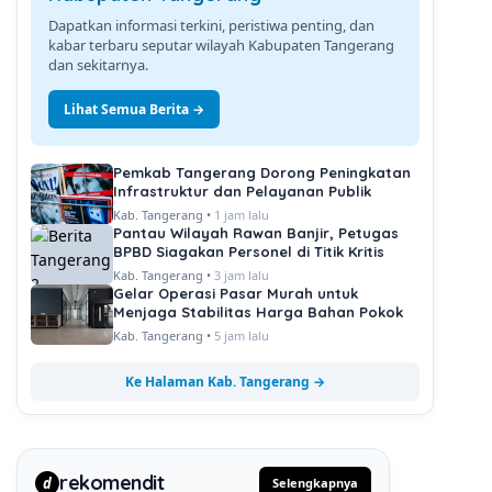
Dapatkan informasi terkini, peristiwa penting, dan
kabar terbaru seputar wilayah Kabupaten Tangerang
dan sekitarnya.
Lihat Semua Berita →
Pemkab Tangerang Dorong Peningkatan
Infrastruktur dan Pelayanan Publik
Kab. Tangerang •
1 jam lalu
Pantau Wilayah Rawan Banjir, Petugas
BPBD Siagakan Personel di Titik Kritis
Kab. Tangerang •
3 jam lalu
Gelar Operasi Pasar Murah untuk
Menjaga Stabilitas Harga Bahan Pokok
Kab. Tangerang •
5 jam lalu
Ke Halaman Kab. Tangerang →
rekomendit
d
Selengkapnya