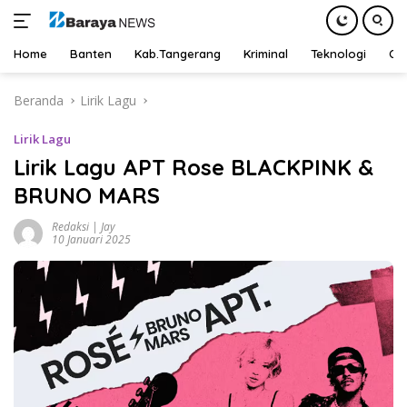
Home
Banten
Kab.Tangerang
Kriminal
Teknologi
Ot
Langsung
Beranda
Lirik Lagu
ke
konten
Lirik Lagu
Lirik Lagu APT Rose BLACKPINK &
BRUNO MARS
Redaksi | Jay
10 Januari 2025