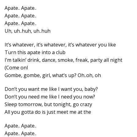
Apate.. Apate..
Apate.. Apate..
Apate.. Apate..
Uh, uh..huh, uh..huh
It’s whatever, it’s whatever, it’s whatever you like
Turn this apate into a club
I’m talkin’ drink, dance, smoke, freak, party all night
(Come onI
Gombe, gombe, girl, what’s up? Oh..oh, oh
Don’t you want me like I want you, baby?
Don’t you need me like I need you now?
Sleep tomorrow, but tonight, go crazy
All you gotta do is just meet me at the
Apate.. Apate..
Apate.. Apate..