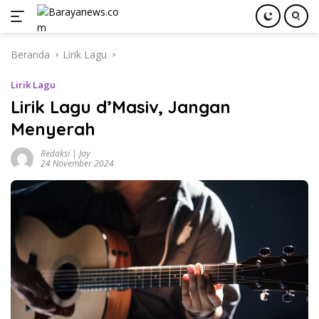
Langsung
Beranda
Lirik Lagu
ke
konten
Lirik Lagu
Lirik Lagu d’Masiv, Jangan
Menyerah
Redaksi | Jay
24 November 2024