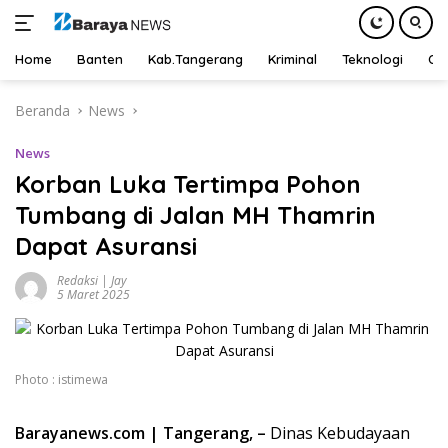
Home
Banten
Kab.Tangerang
Kriminal
Teknologi
Ot
Langsung
Beranda
News
ke
konten
News
Korban Luka Tertimpa Pohon
Tumbang di Jalan MH Thamrin
Dapat Asuransi
Redaksi | Jay
5 Maret 2025
Photo : istimewa
Barayanews.com | Tangerang, –
Dinas Kebudayaan