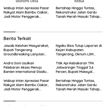
Wabup Intan Apresiasi Pasar
Bertahap Hingga Tuntas,
Rakyat Alam Bambu Ciakar,
Rekonstruksi Jalan Gardu
Jadi Motor Penggerak
Tanah Merah Masuki Tahap
Ekonomi Desa
Kedua
Berita Terkait
Jawab Keluhan Masyarakat,
Ngaku Bisa Tutup Laporan di
Bupati Tangerang
Kejari Kabupaten
Groundbreaking Lanjutan
Tangerang, Oknum LSM
Jalan Gardu–Tanah Merah
Diciduk Saat Terima Uang
Rp15 Juta dari Tiga Kades
Andra Soni Usulkan
Titik Api Kebakaran TPA
Pelebaran Akses Menuju
Jatiwaringin Tinggal 3,6
Banten International Stadium,
Persen, Bupati Maesyal
Dukung Kesiapan PON XXIII
Terima Arahan Menteri LH
2032
Wabup Intan Apresiasi Pasar
Bertahap Hingga Tuntas,
Rakyat Alam Bambu Ciakar,
Rekonstruksi Jalan Gardu
Jadi Motor Penggerak
Tanah Merah Masuki Tahap
Ekonomi Desa
Kedua