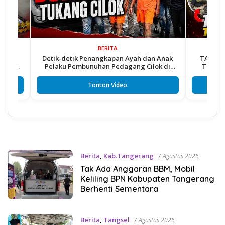
BERITA
Detik-detik Penangkapan Ayah dan Anak
TAWURAN MAUT
Pelaku Pembunuhan Pedagang Cilok di
Tangkap 2 Re
Cikupa
Tonton Video
Berita
,
Kab.Tangerang
7 Agustus 2026
Tak Ada Anggaran BBM, Mobil
Keliling BPN Kabupaten Tangerang
Berhenti Sementara
Berita
,
Tangsel
7 Agustus 2026