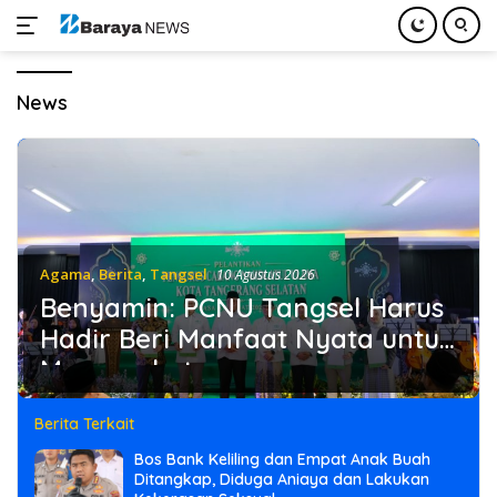
Langsung
ke
News
konten
Agama
,
Berita
,
Tangsel
10 Agustus 2026
Benyamin: PCNU Tangsel Harus
Hadir Beri Manfaat Nyata untuk
Masyarakat
Berita Terkait
Bos Bank Keliling dan Empat Anak Buah
Ditangkap, Diduga Aniaya dan Lakukan