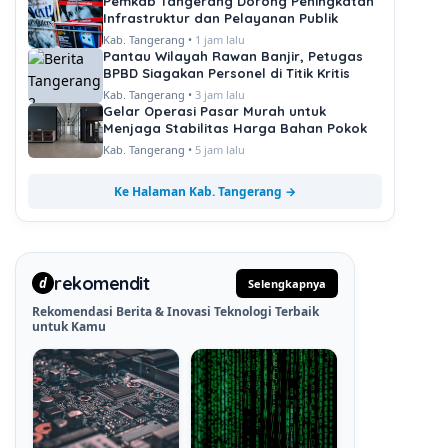
Pemkab Tangerang Dorong Peningkatan
Infrastruktur dan Pelayanan Publik
Kab. Tangerang •
1 jam lalu
Pantau Wilayah Rawan Banjir, Petugas
BPBD Siagakan Personel di Titik Kritis
Kab. Tangerang •
3 jam lalu
Gelar Operasi Pasar Murah untuk
Menjaga Stabilitas Harga Bahan Pokok
Kab. Tangerang •
5 jam lalu
Ke Halaman Kab. Tangerang →
rekomendit
d
Selengkapnya
Rekomendasi Berita & Inovasi Teknologi Terbaik
untuk Kamu