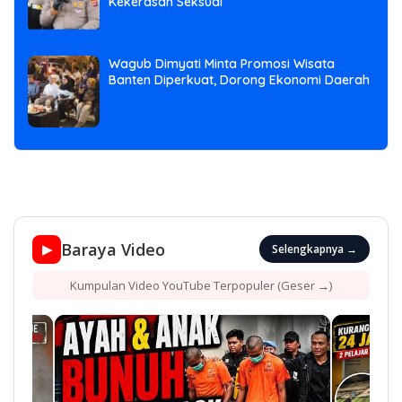
Kekerasan Seksual
Wagub Dimyati Minta Promosi Wisata
Banten Diperkuat, Dorong Ekonomi Daerah
Baraya Video
▶
Selengkapnya →
Kumpulan Video YouTube Terpopuler (Geser →)