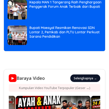
Kepala MAN 1 Tangerang Raih Penghargaan
Penggerak Forum Anak Terbaik dari Bupati
Bupati Maesyal Resmikan Renovasi SDN
Lontar 2, Pemkab dan PLTU Lontar Perkuat
Sarana Pendidikan
Baraya Video
▶
Selengkapnya →
Kumpulan Video YouTube Terpopuler (Geser →)