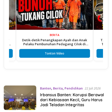
BERITA
Detik-detik Penangkapan Ayah dan Anak
TAWURAN MAUT
Pelaku Pembunuhan Pedagang Cilok di
Tangkap 2 R
Cikupa
Tonton Video
Banten
,
Berita
,
Pendidikan
22 Juli 2026
Irbansus Banten: Korupsi Berawal
dari Kebiasaan Kecil, Guru Harus
Jadi Teladan Integritas