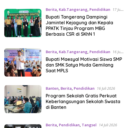
Berita
,
Kab.Tangerang
,
Pendidikan
17 Juli
2026
Bupati Tangerang Dampingi
Jamintel Kejagung dan Kepala
PPATK Tinjau Program MBG
Berbasis CSR di SKhN 1
Berita
,
Kab.Tangerang
,
Pendidikan
16 Juli
2026
Bupati Maesyal Motivasi Siswa SMP
dan SMK Satya Muda Gemilang
Saat MPLS
Banten
,
Berita
,
Pendidikan
16 Juli 2026
Program Sekolah Gratis Perkuat
Keberlangsungan Sekolah Swasta
di Banten
Berita
,
Pendidikan
,
Tangsel
14 Juli 2026