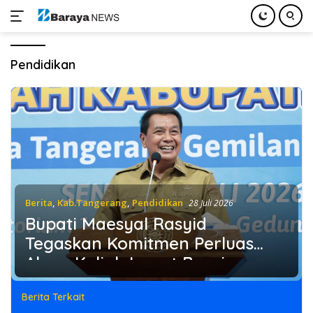
Langsung
ke
Pendidikan
konten
Berita
,
Kab.Tangerang
,
Pendidikan
28 Juli 2026
Bupati Maesyal Rasyid
Tegaskan Komitmen Perluas
Akses Kuliah Lewat Beasiswa
Tangerang Gemilang
Berita Terkait