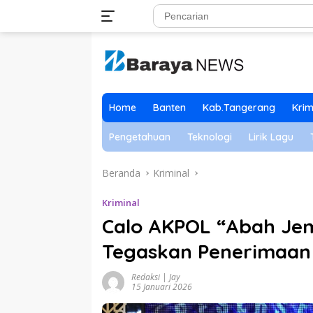
Langsung
ke
konten
Home
Banten
Kab.Tangerang
Krim
Pengetahuan
Teknologi
Lirik Lagu
Beranda
Kriminal
Kriminal
Calo AKPOL “Abah Jem
Tegaskan Penerimaan 
Redaksi | Jay
15 Januari 2026