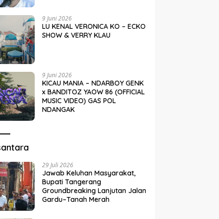
9 Juni 2026
LU KENAL VERONICA KO – ECKO
SHOW & VERRY KLAU
9 Juni 2026
KICAU MANIA – NDARBOY GENK
x BANDITOZ YAOW 86 (OFFICIAL
MUSIC VIDEO) GAS POL
NDANGAK
santara
29 Juli 2026
Jawab Keluhan Masyarakat,
Bupati Tangerang
Groundbreaking Lanjutan Jalan
Gardu–Tanah Merah