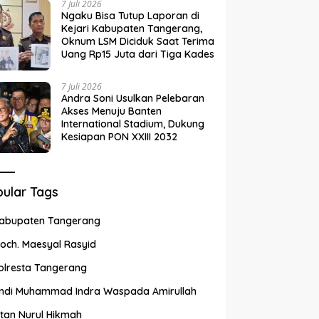
7 Juli 2026
Ngaku Bisa Tutup Laporan di
Kejari Kabupaten Tangerang,
Oknum LSM Diciduk Saat Terima
Uang Rp15 Juta dari Tiga Kades
7 Juli 2026
Andra Soni Usulkan Pelebaran
Akses Menuju Banten
International Stadium, Dukung
Kesiapan PON XXIII 2032
ular Tags
abupaten Tangerang
och. Maesyal Rasyid
olresta Tangerang
ndi Muhammad Indra Waspada Amirullah
ntan Nurul Hikmah