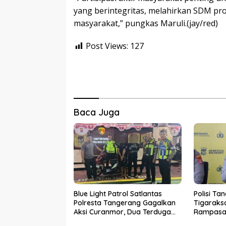
yang berintegritas, melahirkan SDM pro
masyarakat,” pungkas Maruli.(jay/red)
Post Views:
127
Baca Juga
Blue Light Patrol Satlantas
Polisi Ta
Polresta Tangerang Gagalkan
Tigaraks
Aksi Curanmor, Dua Terduga
Rampasan
Pelaku Diamankan