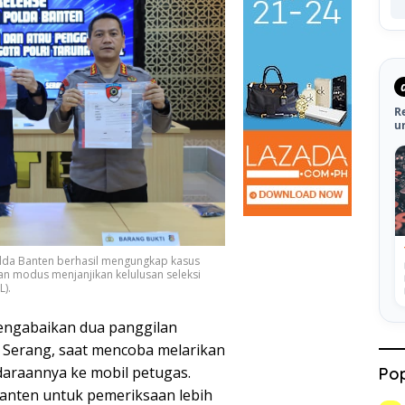
R
u
olda Banten berhasil mengungkap kasus
n modus menjanjikan kelulusan seleksi
).
engabaikan dua panggilan
a Serang, saat mencoba melarikan
araannya ke mobil petugas.
Pop
Banten untuk pemeriksaan lebih