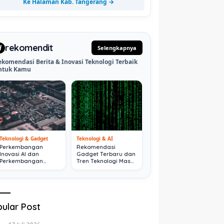
Ke Halaman Kab. Tangerang →
rekomendit
d
Selengkapnya
ekomendasi Berita & Inovasi Teknologi Terbaik
ntuk Kamu
Teknologi & Gadget
Teknologi & AI
Perkembangan
Rekomendasi
Inovasi AI dan
Gadget Terbaru dan
Perkembangan
Tren Teknologi Masa
Digital Terkini
Depan
ular Post