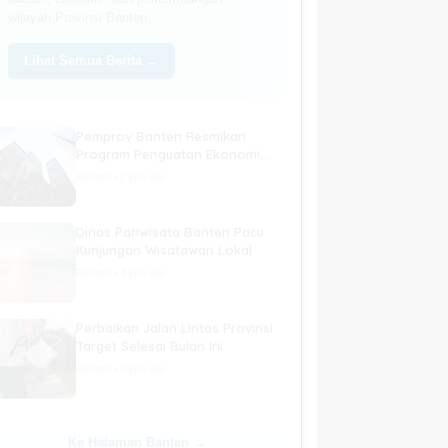
wilayah Provinsi Banten.
Lihat Semua Berita →
Pemprov Banten Resmikan
Program Penguatan Ekonomi
Daerah
Banten • 2 jam lalu
Dinas Pariwisata Banten Pacu
Kunjungan Wisatawan Lokal
Banten • 4 jam lalu
Perbaikan Jalan Lintas Provinsi
Target Selesai Bulan Ini
Banten • 6 jam lalu
Ke Halaman Banten →