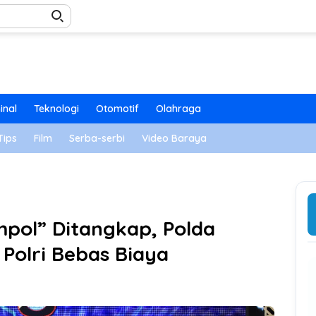
inal
Teknologi
Otomotif
Olahraga
Tips
Film
Serba-serbi
Video Baraya
pol” Ditangkap, Polda
Polri Bebas Biaya