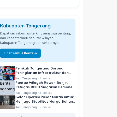
Kabupaten Tangerang
Dapatkan informasi terkini, peristiwa penting,
dan kabar terbaru seputar wilayah
Kabupaten Tangerang dan sekitarnya.
Lihat Semua Berita →
Pemkab Tangerang Dorong
Peningkatan Infrastruktur dan
Pelayanan Publik
Kab. Tangerang •
1 jam lalu
Pantau Wilayah Rawan Banjir,
Petugas BPBD Siagakan Personel
di Titik Kritis
Kab. Tangerang •
3 jam lalu
Gelar Operasi Pasar Murah untuk
Menjaga Stabilitas Harga Bahan
Pokok
Kab. Tangerang •
5 jam lalu