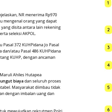
1
njelaskan, NR menerima Rp970
ku mengenal orang yang dapat
yang disita antara lain rekening
2
erta seleksi AKPOL.
u Pasal 372 KUHPidana Jo Pasal
3
a dan/atau Pasal 486 KUHPidana
entang KUHP, dengan ancaman
4
Maruli Ahiles Hutapea
pungut biaya
dan seluruh proses
5
tabel. Masyarakat diimbau tidak
san dengan imbalan uang dan
6
untuk mewujudkan rekrutmen Polri