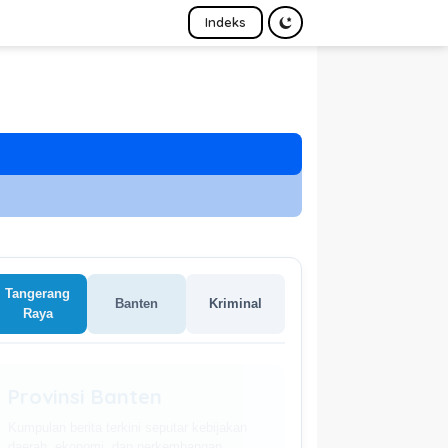
Indeks
Tangerang
Banten
Kriminal
Raya
Provinsi Banten
Kumpulan berita terkini seputar kebijakan
daerah, ekonomi, dan perkembangan