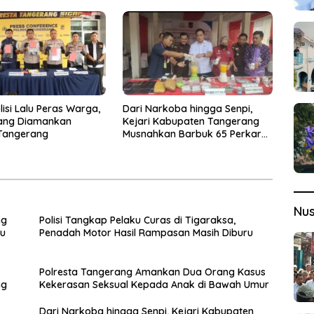
isi Lalu Peras Warga,
Dari Narkoba hingga Senpi,
ang Diamankan
Kejari Kabupaten Tangerang
 Tangerang
Musnahkan Barbuk 65 Perkara
Inkrah
Nu
ng
Polisi Tangkap Pelaku Curas di Tigaraksa,
ku
Penadah Motor Hasil Rampasan Masih Diburu
Polresta Tangerang Amankan Dua Orang Kasus
ng
Kekerasan Seksual Kepada Anak di Bawah Umur
Dari Narkoba hingga Senpi, Kejari Kabupaten