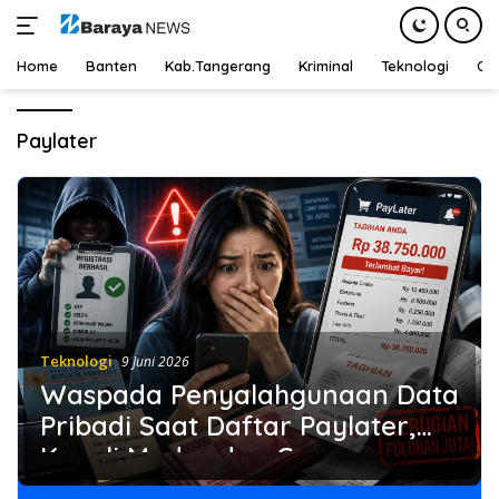
Home
Banten
Kab.Tangerang
Kriminal
Teknologi
Ot
Langsung
ke
Paylater
konten
Teknologi
9 Juni 2026
Waspada Penyalahgunaan Data
Pribadi Saat Daftar Paylater,
Kenali Modus dan Cara
Menghindarinya