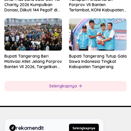
Charity 2026 Kumpulkan
Porprov VII Banten
Donasi, Diikuti 144 Pegolf di
Terlambat, KONI Kabupaten
Bogor
Tangerang Pertanyakan
Kesiapan Panitia
Bupati Tangerang Beri
Bupati Tangerang Tutup Gala
Motivasi Atlet Jelang Porprov
Siswa Indonesia Tingkat
Banten VII 2026, Targetkan
Kabupaten Tangerang
Juara Umum
Selengkapnya
rekomendit
d
Selengkapnya