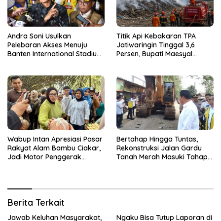
Andra Soni Usulkan
Titik Api Kebakaran TPA
Pelebaran Akses Menuju
Jatiwaringin Tinggal 3,6
Banten International Stadium,
Persen, Bupati Maesyal
Dukung Kesiapan PON XXIII
Terima Arahan Menteri LH
2032
Wabup Intan Apresiasi Pasar
Bertahap Hingga Tuntas,
Rakyat Alam Bambu Ciakar,
Rekonstruksi Jalan Gardu
Jadi Motor Penggerak
Tanah Merah Masuki Tahap
Ekonomi Desa
Kedua
Berita Terkait
Jawab Keluhan Masyarakat,
Ngaku Bisa Tutup Laporan di