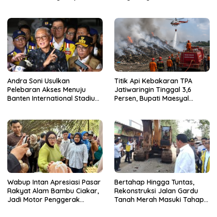
Jalan Gardu–Tanah Merah
Diciduk Saat Terima Uang
Rp15 Juta dari Tiga Kades
Andra Soni Usulkan
Titik Api Kebakaran TPA
Pelebaran Akses Menuju
Jatiwaringin Tinggal 3,6
Banten International Stadium,
Persen, Bupati Maesyal
Dukung Kesiapan PON XXIII
Terima Arahan Menteri LH
2032
Wabup Intan Apresiasi Pasar
Bertahap Hingga Tuntas,
Rakyat Alam Bambu Ciakar,
Rekonstruksi Jalan Gardu
Jadi Motor Penggerak
Tanah Merah Masuki Tahap
Ekonomi Desa
Kedua