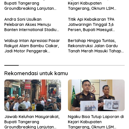
Bupati Tangerang
Kejari Kabupaten
Groundbreaking Lanjutan
Tangerang, Oknum LSM
Jalan Gardu–Tanah Merah
Diciduk Saat Terima Uang
Rp15 Juta dari Tiga Kades
Andra Soni Usulkan
Titik Api Kebakaran TPA
Pelebaran Akses Menuju
Jatiwaringin Tinggal 3,6
Banten International Stadium,
Persen, Bupati Maesyal
Dukung Kesiapan PON XXIII
Terima Arahan Menteri LH
2032
Wabup Intan Apresiasi Pasar
Bertahap Hingga Tuntas,
Rakyat Alam Bambu Ciakar,
Rekonstruksi Jalan Gardu
Jadi Motor Penggerak
Tanah Merah Masuki Tahap
Ekonomi Desa
Kedua
Rekomendasi untuk kamu
Jawab Keluhan Masyarakat,
Ngaku Bisa Tutup Laporan di
Bupati Tangerang
Kejari Kabupaten
Groundbreaking Lanjutan
Tangerang, Oknum LSM