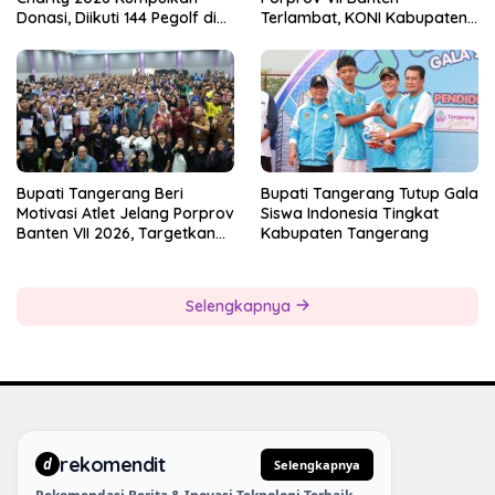
Donasi, Diikuti 144 Pegolf di
Terlambat, KONI Kabupaten
Bogor
Tangerang Pertanyakan
Kesiapan Panitia
Bupati Tangerang Beri
Bupati Tangerang Tutup Gala
Motivasi Atlet Jelang Porprov
Siswa Indonesia Tingkat
Banten VII 2026, Targetkan
Kabupaten Tangerang
Juara Umum
Selengkapnya
rekomendit
d
Selengkapnya