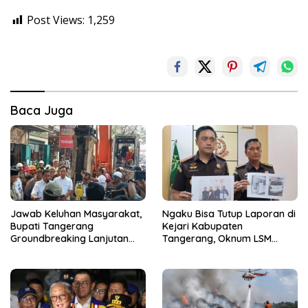
Post Views:
1,259
Baca Juga
Jawab Keluhan Masyarakat,
Ngaku Bisa Tutup Laporan di
Bupati Tangerang
Kejari Kabupaten
Groundbreaking Lanjutan
Tangerang, Oknum LSM
Jalan Gardu–Tanah Merah
Diciduk Saat Terima Uang
Rp15 Juta dari Tiga Kades