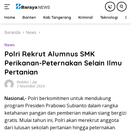
Home
Banten
Kab.Tangerang
Kriminal
Teknologi
Ot
Langsung
Beranda
News
ke
konten
News
Polri Rekrut Alumnus SMK
Perikanan-Peternakan Selain Ilmu
Pertanian
Redaksi | Jay
3 November 2024
Nasional,-
Polri berkomitmen untuk mendukung
program Presiden Prabowo Subianto dalam rangka
ketahanan pangan dan pemberian makan siang bergizi
gratis. Mulai tahun ini, Polri akan merekrut anggota
dari lulusan sekolah pertanian hingga peternakan.