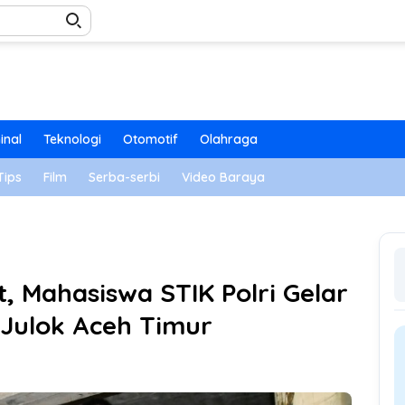
inal
Teknologi
Otomotif
Olahraga
Tips
Film
Serba-serbi
Video Baraya
 Mahasiswa STIK Polri Gelar
i Julok Aceh Timur