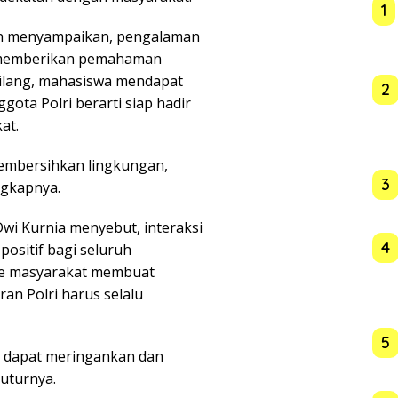
1
ian menyampaikan, pengalaman
l memberikan pemahaman
bilang, mahasiswa mendapat
2
ota Polri berarti siap hadir
at.
membersihkan lingkungan,
3
ngkapnya.
Dwi Kurnia menyebut, interaksi
4
ositif bagi seluruh
me masyarakat membuat
an Polri harus selalu
5
n dapat meringankan dan
uturnya.