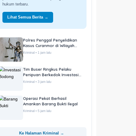
hukum terbaru.
Lihat Semua Berita →
Polres Penggal Penyelidikan
Kasus Curanmor di Wilayah
Pemukiman
Kriminal • 1 jam lalu
Tim Buser Ringkus Pelaku
Penipuan Berkedok Investasi
Bodong
Kriminal • 3 jam lalu
Operasi Pekat Berhasil
Amankan Barang Bukti Ilegal
Kriminal • 5 jam lalu
Ke Halaman Kriminal →