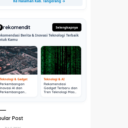
Ke Halaman Kab. Tangerang →
rekomendit
d
Selengkapnya
ekomendasi Berita & Inovasi Teknologi Terbaik
ntuk Kamu
Teknologi & Gadget
Teknologi & AI
Perkembangan
Rekomendasi
Inovasi AI dan
Gadget Terbaru dan
Perkembangan
Tren Teknologi Masa
Digital Terkini
Depan
ular Post