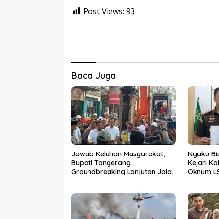
Post Views:
93
Baca Juga
Jawab Keluhan Masyarakat,
Ngaku Bi
Bupati Tangerang
Kejari K
Groundbreaking Lanjutan Jalan
Oknum LS
Gardu–Tanah Merah
Terima U
Tiga Kad