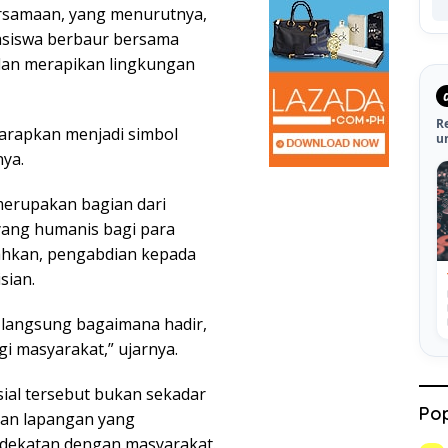
samaan, yang menurutnya,
asiswa berbaur bersama
dan merapikan lingkungan
R
arapkan menjadi simbol
u
nya.
merupakan bagian dari
ang humanis bagi para
ahkan, pengabdian kepada
sian.
 langsung bagaimana hadir,
i masyarakat,” ujarnya.
ial tersebut bukan sekadar
Pop
ran lapangan yang
dekatan dengan masyarakat.