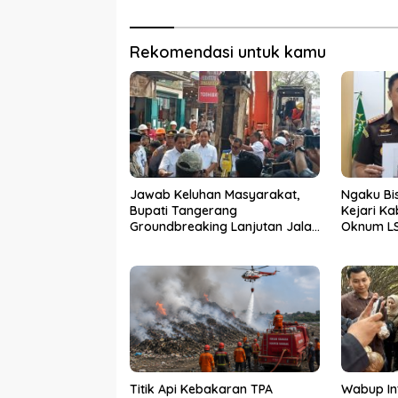
Rekomendasi untuk kamu
Jawab Keluhan Masyarakat,
Ngaku Bi
Bupati Tangerang
Kejari K
Groundbreaking Lanjutan Jalan
Oknum LS
Gardu–Tanah Merah
Terima U
Tiga Kad
Titik Api Kebakaran TPA
Wabup In