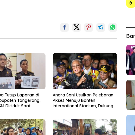
6
Ba
sa Tutup Laporan di
Andra Soni Usulkan Pelebaran
abupaten Tangerang,
Akses Menuju Banten
M Diciduk Saat
International Stadium, Dukung
ang Rp15 Juta dari
Kesiapan PON XXIII 2032
es