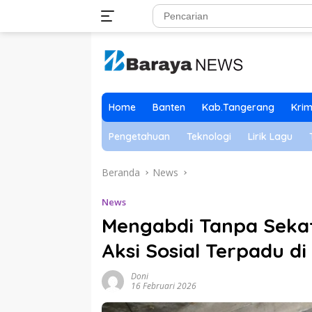
Langsung
ke
konten
Home
Banten
Kab.Tangerang
Krim
Pengetahuan
Teknologi
Lirik Lagu
Beranda
News
News
Mengabdi Tanpa Sekat,
Aksi Sosial Terpadu d
Doni
16 Februari 2026