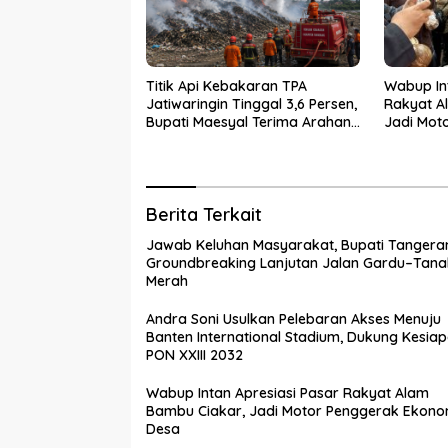
Titik Api Kebakaran TPA
Wabup In
Jatiwaringin Tinggal 3,6 Persen,
Rakyat A
Bupati Maesyal Terima Arahan
Jadi Mot
Menteri LH
Desa
Berita Terkait
Jawab Keluhan Masyarakat, Bupati Tangera
Groundbreaking Lanjutan Jalan Gardu–Tana
Merah
Andra Soni Usulkan Pelebaran Akses Menuju
Banten International Stadium, Dukung Kesia
PON XXIII 2032
Wabup Intan Apresiasi Pasar Rakyat Alam
Bambu Ciakar, Jadi Motor Penggerak Ekono
Desa