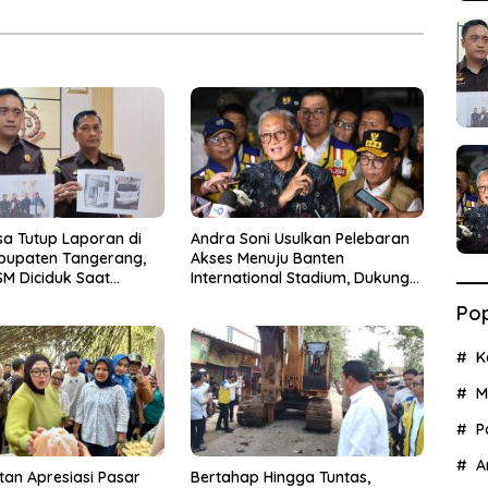
sa Tutup Laporan di
Andra Soni Usulkan Pelebaran
abupaten Tangerang,
Akses Menuju Banten
M Diciduk Saat
International Stadium, Dukung
ang Rp15 Juta dari
Kesiapan PON XXIII 2032
Pop
es
K
M
P
A
tan Apresiasi Pasar
Bertahap Hingga Tuntas,