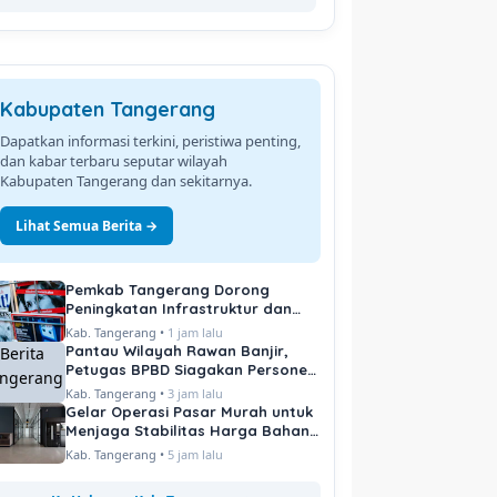
Kabupaten Tangerang
Dapatkan informasi terkini, peristiwa penting,
dan kabar terbaru seputar wilayah
Kabupaten Tangerang dan sekitarnya.
Lihat Semua Berita →
Pemkab Tangerang Dorong
Peningkatan Infrastruktur dan
Pelayanan Publik
Kab. Tangerang •
1 jam lalu
Pantau Wilayah Rawan Banjir,
Petugas BPBD Siagakan Personel
di Titik Kritis
Kab. Tangerang •
3 jam lalu
Gelar Operasi Pasar Murah untuk
Menjaga Stabilitas Harga Bahan
Pokok
Kab. Tangerang •
5 jam lalu