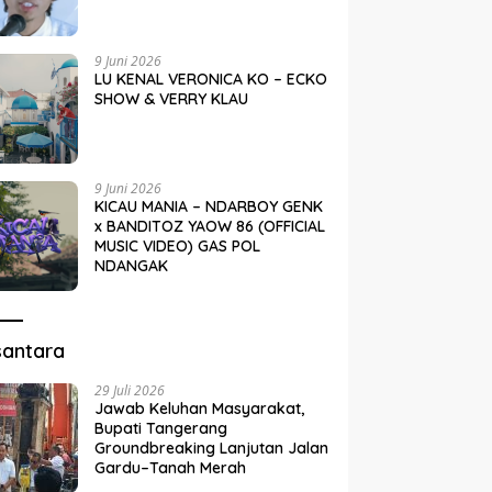
9 Juni 2026
LU KENAL VERONICA KO – ECKO
SHOW & VERRY KLAU
9 Juni 2026
KICAU MANIA – NDARBOY GENK
x BANDITOZ YAOW 86 (OFFICIAL
MUSIC VIDEO) GAS POL
NDANGAK
santara
29 Juli 2026
Jawab Keluhan Masyarakat,
Bupati Tangerang
Groundbreaking Lanjutan Jalan
Gardu–Tanah Merah