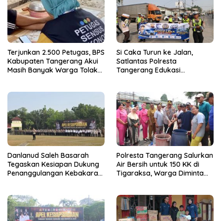
Terjunkan 2.500 Petugas, BPS
Si Caka Turun ke Jalan,
Kabupaten Tangerang Akui
Satlantas Polresta
Masih Banyak Warga Tolak
Tangerang Edukasi
Sensus Ekonomi
Pengendara di Titik Rawan
Kecelakaan
Danlanud Saleh Basarah
Polresta Tangerang Salurkan
Tegaskan Kesiapan Dukung
Air Bersih untuk 150 KK di
Penanggulangan Kebakaran
Tigaraksa, Warga Diminta
di Kabupaten Tangerang
Hubungi Call Center 110