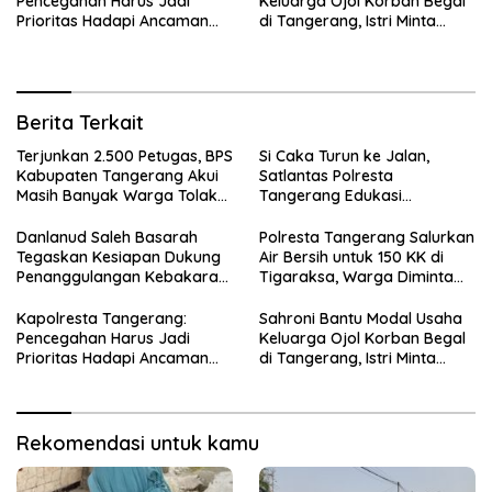
Pencegahan Harus Jadi
Keluarga Ojol Korban Begal
Prioritas Hadapi Ancaman
di Tangerang, Istri Minta
Kebakaran Saat Kemarau
Pelaku Dihukum Berat
Berita Terkait
Terjunkan 2.500 Petugas, BPS
Si Caka Turun ke Jalan,
Kabupaten Tangerang Akui
Satlantas Polresta
Masih Banyak Warga Tolak
Tangerang Edukasi
Sensus Ekonomi
Pengendara di Titik Rawan
Kecelakaan
Danlanud Saleh Basarah
Polresta Tangerang Salurkan
Tegaskan Kesiapan Dukung
Air Bersih untuk 150 KK di
Penanggulangan Kebakaran
Tigaraksa, Warga Diminta
di Kabupaten Tangerang
Hubungi Call Center 110
Kapolresta Tangerang:
Sahroni Bantu Modal Usaha
Pencegahan Harus Jadi
Keluarga Ojol Korban Begal
Prioritas Hadapi Ancaman
di Tangerang, Istri Minta
Kebakaran Saat Kemarau
Pelaku Dihukum Berat
Rekomendasi untuk kamu