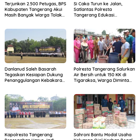
Terjunkan 2.500 Petugas, BPS
Si Caka Turun ke Jalan,
Kabupaten Tangerang Akui
Satlantas Polresta
Masih Banyak Warga Tolak
Tangerang Edukasi
Sensus Ekonomi
Pengendara di Titik Rawan
Kecelakaan
Danlanud Saleh Basarah
Polresta Tangerang Salurkan
Tegaskan Kesiapan Dukung
Air Bersih untuk 150 KK di
Penanggulangan Kebakaran
Tigaraksa, Warga Diminta
di Kabupaten Tangerang
Hubungi Call Center 110
Kapolresta Tangerang:
Sahroni Bantu Modal Usaha