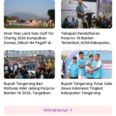
Sinar Mas Land Satu Golf for
Tahapan Pendaftaran
Charity 2026 Kumpulkan
Porprov VII Banten
Donasi, Diikuti 144 Pegolf di
Terlambat, KONI Kabupaten
Bogor
Tangerang Pertanyakan
Kesiapan Panitia
Bupati Tangerang Beri
Bupati Tangerang Tutup Gala
Motivasi Atlet Jelang Porprov
Siswa Indonesia Tingkat
Banten VII 2026, Targetkan
Kabupaten Tangerang
Juara Umum
Selengkapnya