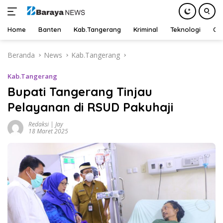
Home
Banten
Kab.Tangerang
Kriminal
Teknologi
Ot
Langsung
Beranda
News
Kab.Tangerang
ke
konten
Kab.Tangerang
Bupati Tangerang Tinjau
Pelayanan di RSUD Pakuhaji
Redaksi | Jay
18 Maret 2025