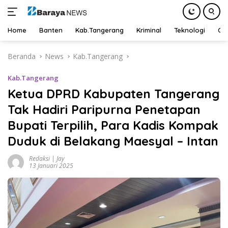
Home
Banten
Kab.Tangerang
Kriminal
Teknologi
Ot
Langsung
Beranda
News
Kab.Tangerang
ke
konten
Kab.Tangerang
Ketua DPRD Kabupaten Tangerang
Tak Hadiri Paripurna Penetapan
Bupati Terpilih, Para Kadis Kompak
Duduk di Belakang Maesyal – Intan
Redaksi | Jay
13 Januari 2025