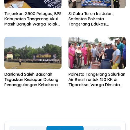
Terjunkan 2.500 Petugas, BPS
Si Caka Turun ke Jalan,
Kabupaten Tangerang Akui
Satlantas Polresta
Masih Banyak Warga Tolak
Tangerang Edukasi
Sensus Ekonomi
Pengendara di Titik Rawan
Kecelakaan
Danlanud Saleh Basarah
Polresta Tangerang Salurkan
Tegaskan Kesiapan Dukung
Air Bersih untuk 150 KK di
Penanggulangan Kebakaran
Tigaraksa, Warga Diminta
di Kabupaten Tangerang
Hubungi Call Center 110