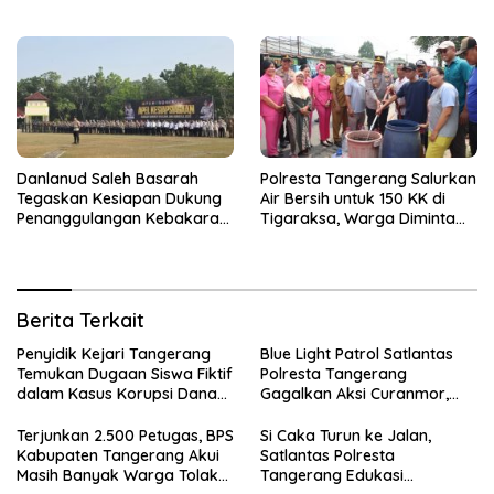
Sensus Ekonomi
Pengendara di Titik Rawan
Kecelakaan
Danlanud Saleh Basarah
Polresta Tangerang Salurkan
Tegaskan Kesiapan Dukung
Air Bersih untuk 150 KK di
Penanggulangan Kebakaran
Tigaraksa, Warga Diminta
di Kabupaten Tangerang
Hubungi Call Center 110
Berita Terkait
Penyidik Kejari Tangerang
Blue Light Patrol Satlantas
Temukan Dugaan Siswa Fiktif
Polresta Tangerang
dalam Kasus Korupsi Dana
Gagalkan Aksi Curanmor,
BOP PKBM
Dua Terduga Pelaku
Diamankan
Terjunkan 2.500 Petugas, BPS
Si Caka Turun ke Jalan,
Kabupaten Tangerang Akui
Satlantas Polresta
Masih Banyak Warga Tolak
Tangerang Edukasi