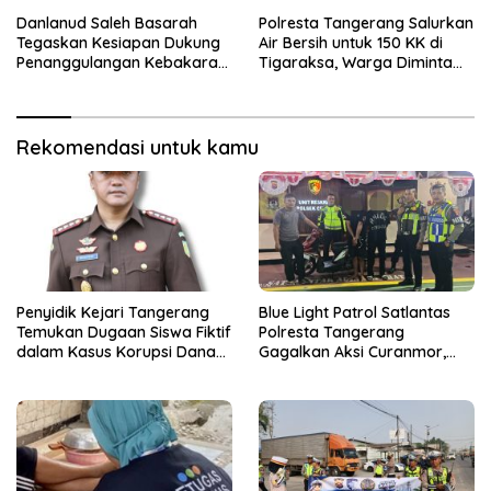
Sensus Ekonomi
Pengendara di Titik Rawan
Kecelakaan
Danlanud Saleh Basarah
Polresta Tangerang Salurkan
Tegaskan Kesiapan Dukung
Air Bersih untuk 150 KK di
Penanggulangan Kebakaran
Tigaraksa, Warga Diminta
di Kabupaten Tangerang
Hubungi Call Center 110
Rekomendasi untuk kamu
Penyidik Kejari Tangerang
Blue Light Patrol Satlantas
Temukan Dugaan Siswa Fiktif
Polresta Tangerang
dalam Kasus Korupsi Dana
Gagalkan Aksi Curanmor,
BOP PKBM
Dua Terduga Pelaku
Diamankan