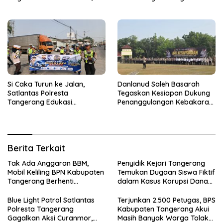
Dua Terduga Pelaku
Sensus Ekonomi
Diamankan
Si Caka Turun ke Jalan,
Danlanud Saleh Basarah
Satlantas Polresta
Tegaskan Kesiapan Dukung
Tangerang Edukasi
Penanggulangan Kebakaran
Pengendara di Titik Rawan
di Kabupaten Tangerang
Kecelakaan
Berita Terkait
Tak Ada Anggaran BBM,
Penyidik Kejari Tangerang
Mobil Keliling BPN Kabupaten
Temukan Dugaan Siswa Fiktif
Tangerang Berhenti
dalam Kasus Korupsi Dana
Sementara
BOP PKBM
Blue Light Patrol Satlantas
Terjunkan 2.500 Petugas, BPS
Polresta Tangerang
Kabupaten Tangerang Akui
Gagalkan Aksi Curanmor,
Masih Banyak Warga Tolak