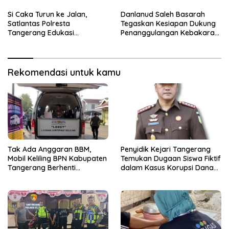
Dua Terduga Pelaku
Sensus Ekonomi
Diamankan
Si Caka Turun ke Jalan,
Danlanud Saleh Basarah
Satlantas Polresta
Tegaskan Kesiapan Dukung
Tangerang Edukasi
Penanggulangan Kebakaran
Pengendara di Titik Rawan
di Kabupaten Tangerang
Kecelakaan
Rekomendasi untuk kamu
Tak Ada Anggaran BBM,
Penyidik Kejari Tangerang
Mobil Keliling BPN Kabupaten
Temukan Dugaan Siswa Fiktif
Tangerang Berhenti
dalam Kasus Korupsi Dana
Sementara
BOP PKBM