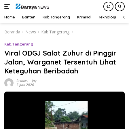
Home
Banten
Kab.Tangerang
Kriminal
Teknologi
Ot
Langsung
Beranda
News
Kab.Tangerang
ke
konten
Kab.Tangerang
Viral ODGJ Salat Zuhur di Pinggir
Jalan, Warganet Tersentuh Lihat
Keteguhan Beribadah
Redaksi | Jay
7 Juni 2026