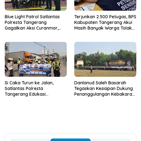
Blue Light Patrol Satlantas
Terjunkan 2.500 Petugas, BPS
Polresta Tangerang
Kabupaten Tangerang Akui
Gagalkan Aksi Curanmor,
Masih Banyak Warga Tolak
Dua Terduga Pelaku
Sensus Ekonomi
Diamankan
Si Caka Turun ke Jalan,
Danlanud Saleh Basarah
Satlantas Polresta
Tegaskan Kesiapan Dukung
Tangerang Edukasi
Penanggulangan Kebakaran
Pengendara di Titik Rawan
di Kabupaten Tangerang
Kecelakaan