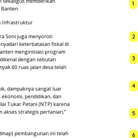
n sekaligus memberikan
1
 Banten.
 Infrastruktur
2
ra Soni juga menyoroti
yadari keterbatasan fiskal di
anten menginisiasi program
3
 dikenal dengan sebutan
nyak 60 ruas jalan desa telah
4
baik, dampaknya sangat luar
 ekonomi, pendidikan, dan
ilai Tukar Petani (NTP) karena
akses strategis pertanian,”
5
admap) pembangunan ini telah
6