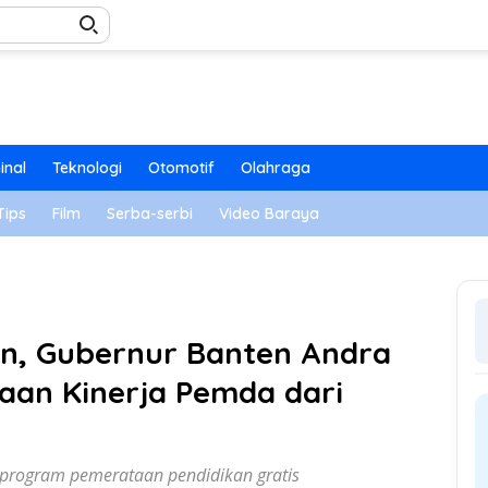
inal
Teknologi
Otomotif
Olahraga
Tips
Film
Serba-serbi
Video Baraya
n, Gubernur Banten Andra
aan Kinerja Pemda dari
program pemerataan pendidikan gratis