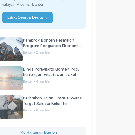
wilayah Provinsi Banten.
Lihat Semua Berita →
Pemprov Banten Resmikan
Program Penguatan Ekonomi
Daerah
Banten • 2 jam lalu
Dinas Pariwisata Banten Pacu
Kunjungan Wisatawan Lokal
Banten • 4 jam lalu
Perbaikan Jalan Lintas Provinsi
Target Selesai Bulan Ini
Banten • 6 jam lalu
Ke Halaman Banten →