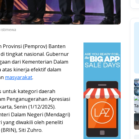
 istimewa
h Provinsi (Pemprov) Banten
di tingkat nasional. Gubernur
gaan dari Kementerian Dalam
atas kinerja efektif dalam
an
masyarakat
.
s untuk kategori daerah
alam Penganugerahan Apresiasi
arta, Senin (1/12/2025).
nteri Dalam Negeri (Mendagri)
 yang diwakili oleh peneliti
(BRIN), Siti Zuhro.