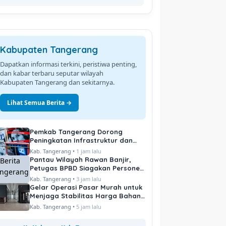
Kabupaten Tangerang
Dapatkan informasi terkini, peristiwa penting,
dan kabar terbaru seputar wilayah
Kabupaten Tangerang dan sekitarnya.
Lihat Semua Berita →
Pemkab Tangerang Dorong
Peningkatan Infrastruktur dan
Pelayanan Publik
Kab. Tangerang •
1 jam lalu
Pantau Wilayah Rawan Banjir,
Petugas BPBD Siagakan Personel
di Titik Kritis
Kab. Tangerang •
3 jam lalu
Gelar Operasi Pasar Murah untuk
Menjaga Stabilitas Harga Bahan
Pokok
Kab. Tangerang •
5 jam lalu