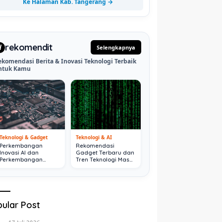
Ke Halaman Kab. Tangerang →
rekomendit
d
Selengkapnya
ekomendasi Berita & Inovasi Teknologi Terbaik
ntuk Kamu
Teknologi & Gadget
Teknologi & AI
Perkembangan
Rekomendasi
Inovasi AI dan
Gadget Terbaru dan
Perkembangan
Tren Teknologi Masa
Digital Terkini
Depan
ular Post