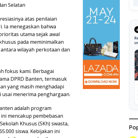
dan Selatan
siasinya atas penilaian
ri. Ia menegaskan bahwa
rioritas utama sejak awal
R
khusus pada meminimalkan
u
antara wilayah perkotaan dan
h fokus kami. Berbagai
rsama DPRD Banten, termasuk
aan yang masih menghadapi
oni usai menerima penghargaan.
Banten adalah program
m ini mencakup pembebasan
 Sekolah Khusus (SKh) swasta,
Pop
65.000 siswa. Kebijakan ini