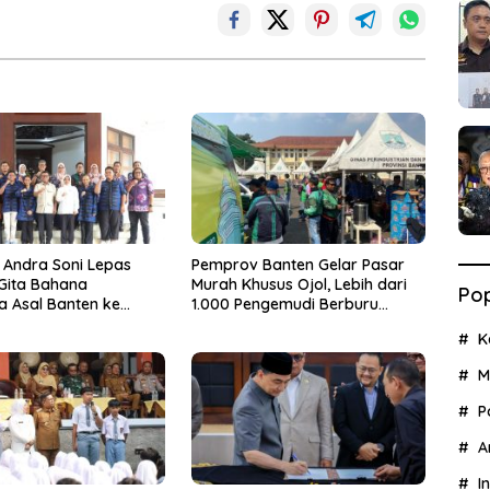
 Andra Soni Lepas
Pemprov Banten Gelar Pasar
 Gita Bahana
Murah Khusus Ojol, Lebih dari
Pop
a Asal Banten ke
1.000 Pengemudi Berburu
asional
Sembako Murah
K
M
P
A
I