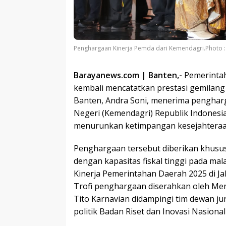
Penghargaan Kinerja Pemda dari Kemendagri.Photo :
Barayanews.com | Banten,-
​Pemerinta
kembali mencatatkan prestasi gemilang 
Banten, Andra Soni, menerima penghar
Negeri (Kemendagri) Republik Indonesia 
menurunkan ketimpangan kesejahtera
​Penghargaan tersebut diberikan khusu
dengan kapasitas fiskal tinggi pada m
Kinerja Pemerintahan Daerah 2025 di Jak
​Trofi penghargaan diserahkan oleh Me
Tito Karnavian didampingi tim dewan juri
politik Badan Riset dan Inovasi Nasional 