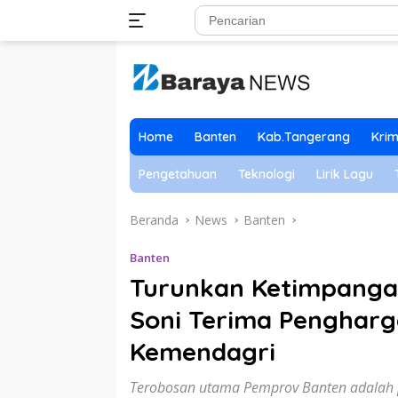
Langsung
ke
konten
Home
Banten
Kab.Tangerang
Krim
Pengetahuan
Teknologi
Lirik Lagu
Beranda
News
Banten
Banten
Turunkan Ketimpanga
Soni Terima Pengharg
Kemendagri
Terobosan utama Pemprov Banten adalah 