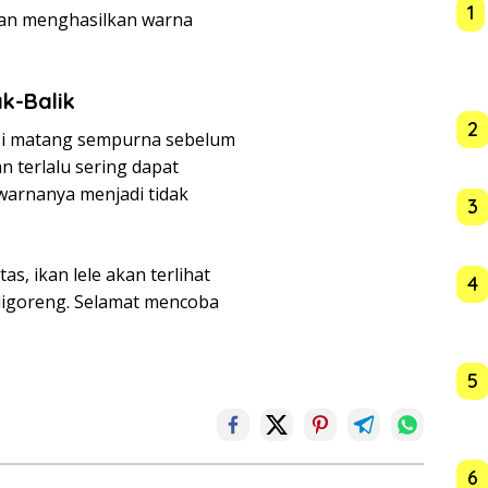
1
dan menghasilkan warna
ak-Balik
2
isi matang sempurna sebelum
n terlalu sering dapat
arnanya menjadi tidak
3
s, ikan lele akan terlihat
4
digoreng. Selamat mencoba
5
6