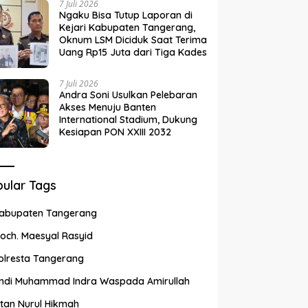
7 Juli 2026
Ngaku Bisa Tutup Laporan di
Kejari Kabupaten Tangerang,
Oknum LSM Diciduk Saat Terima
Uang Rp15 Juta dari Tiga Kades
7 Juli 2026
Andra Soni Usulkan Pelebaran
Akses Menuju Banten
International Stadium, Dukung
Kesiapan PON XXIII 2032
ular Tags
abupaten Tangerang
och. Maesyal Rasyid
olresta Tangerang
ndi Muhammad Indra Waspada Amirullah
ntan Nurul Hikmah