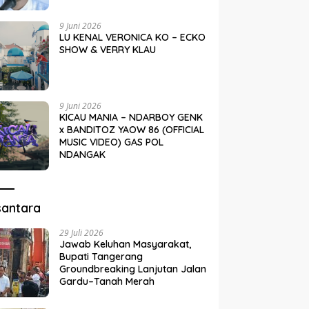
9 Juni 2026
LU KENAL VERONICA KO – ECKO
SHOW & VERRY KLAU
9 Juni 2026
KICAU MANIA – NDARBOY GENK
x BANDITOZ YAOW 86 (OFFICIAL
MUSIC VIDEO) GAS POL
NDANGAK
santara
29 Juli 2026
Jawab Keluhan Masyarakat,
Bupati Tangerang
Groundbreaking Lanjutan Jalan
Gardu–Tanah Merah