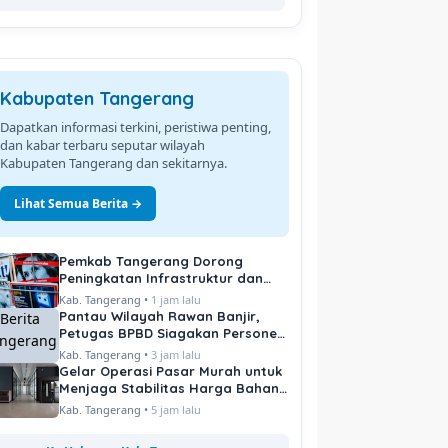
Kabupaten Tangerang
Dapatkan informasi terkini, peristiwa penting,
dan kabar terbaru seputar wilayah
Kabupaten Tangerang dan sekitarnya.
Lihat Semua Berita →
Pemkab Tangerang Dorong
Peningkatan Infrastruktur dan
Pelayanan Publik
Kab. Tangerang •
1 jam lalu
Pantau Wilayah Rawan Banjir,
Petugas BPBD Siagakan Personel
di Titik Kritis
Kab. Tangerang •
3 jam lalu
Gelar Operasi Pasar Murah untuk
Menjaga Stabilitas Harga Bahan
Pokok
Kab. Tangerang •
5 jam lalu