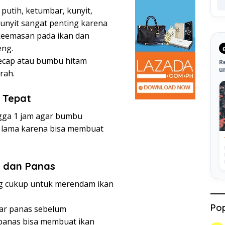
utih, ketumbar, kunyit,
 Kunyit sangat penting karena
keemasan pada ikan dan
eng.
ecap atau bumbu hitam
R
u
erah.
 Tepat
ngga 1 jam agar bumbu
u lama karena bisa membuat
p dan Panas
ng cukup untuk merendam ikan
Pop
ar panas sebelum
panas bisa membuat ikan