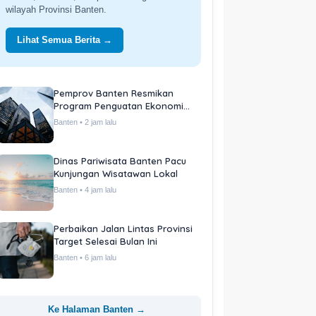
wilayah Provinsi Banten.
Lihat Semua Berita →
Pemprov Banten Resmikan
Program Penguatan Ekonomi
Daerah
Banten • 2 jam lalu
Dinas Pariwisata Banten Pacu
Kunjungan Wisatawan Lokal
Banten • 4 jam lalu
Perbaikan Jalan Lintas Provinsi
Target Selesai Bulan Ini
Banten • 6 jam lalu
Ke Halaman Banten →