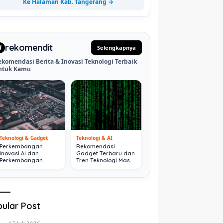
Ke Halaman Kab. Tangerang →
rekomendit
d
Selengkapnya
ekomendasi Berita & Inovasi Teknologi Terbaik
ntuk Kamu
Teknologi & Gadget
Teknologi & AI
Perkembangan
Rekomendasi
Inovasi AI dan
Gadget Terbaru dan
Perkembangan
Tren Teknologi Masa
Digital Terkini
Depan
ular Post