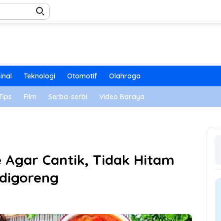
inal
Teknologi
Otomotif
Olahraga
Tips
Film
Serba-serbi
Video Baraya
e Agar Cantik, Tidak Hitam
digoreng