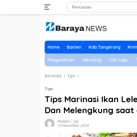
Langsung
ke
konten
Home
Banten
Kab.Tangerang
Krim
Pengetahuan
Teknologi
Lirik Lagu
Beranda
Tips
Tips
Tips Marinasi Ikan Lel
Dan Melengkung saat 
Redaksi | Jay
19 November 2024