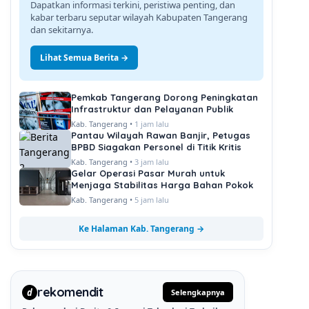
Dapatkan informasi terkini, peristiwa penting, dan
kabar terbaru seputar wilayah Kabupaten Tangerang
dan sekitarnya.
Lihat Semua Berita →
Pemkab Tangerang Dorong Peningkatan
Infrastruktur dan Pelayanan Publik
Kab. Tangerang •
1 jam lalu
Pantau Wilayah Rawan Banjir, Petugas
BPBD Siagakan Personel di Titik Kritis
Kab. Tangerang •
3 jam lalu
Gelar Operasi Pasar Murah untuk
Menjaga Stabilitas Harga Bahan Pokok
Kab. Tangerang •
5 jam lalu
Ke Halaman Kab. Tangerang →
rekomendit
d
Selengkapnya