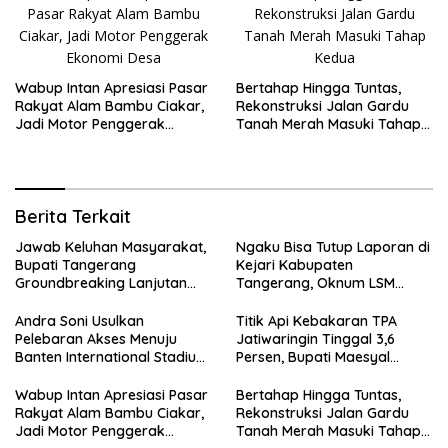
Wabup Intan Apresiasi Pasar
Bertahap Hingga Tuntas,
Rakyat Alam Bambu Ciakar,
Rekonstruksi Jalan Gardu
Jadi Motor Penggerak
Tanah Merah Masuki Tahap
Ekonomi Desa
Kedua
Berita Terkait
Jawab Keluhan Masyarakat,
Ngaku Bisa Tutup Laporan di
Bupati Tangerang
Kejari Kabupaten
Groundbreaking Lanjutan
Tangerang, Oknum LSM
Jalan Gardu–Tanah Merah
Diciduk Saat Terima Uang
Rp15 Juta dari Tiga Kades
Andra Soni Usulkan
Titik Api Kebakaran TPA
Pelebaran Akses Menuju
Jatiwaringin Tinggal 3,6
Banten International Stadium,
Persen, Bupati Maesyal
Dukung Kesiapan PON XXIII
Terima Arahan Menteri LH
2032
Wabup Intan Apresiasi Pasar
Bertahap Hingga Tuntas,
Rakyat Alam Bambu Ciakar,
Rekonstruksi Jalan Gardu
Jadi Motor Penggerak
Tanah Merah Masuki Tahap