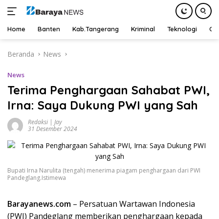
Home
Banten
Kab.Tangerang
Kriminal
Teknologi
Ot
Langsung
Beranda
News
ke
konten
News
Terima Penghargaan Sahabat PWI,
Irna: Saya Dukung PWI yang Sah
Redaksi | Jay
31 Desember 2024
Bupati Irna Narulita (tengah) menerima piagam penghargaan dari PWI
Pandeglang.Istimewa
Barayanews.com
– Persatuan Wartawan Indonesia
(PWI) Pandeglang memberikan penghargaan kepada