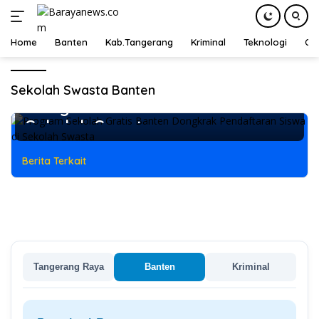
Home
Banten
Kab.Tangerang
Kriminal
Teknologi
Ot
Langsung
Kab.Tangerang
,
News
10 Juni 2026
ke
Program Sekolah Gratis Banten
Sekolah Swasta Banten
konten
Dongkrak Pendaftaran Siswa di
Sekolah Swasta
Berita Terkait
Tangerang Raya
Banten
Kriminal