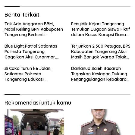
Berita Terkait
Tak Ada Anggaran BBM,
Penyidik Kejari Tangerang
Mobil Keliling BPN Kabupaten
Temukan Dugaan Siswa Fiktif
Tangerang Berhenti
dalam Kasus Korupsi Dana
Sementara
BOP PKBM
Blue Light Patrol Satlantas
Terjunkan 2.500 Petugas, BPS
Polresta Tangerang
Kabupaten Tangerang Akui
Gagalkan Aksi Curanmor,
Masih Banyak Warga Tolak
Dua Terduga Pelaku
Sensus Ekonomi
Diamankan
Si Caka Turun ke Jalan,
Danlanud Saleh Basarah
Satlantas Polresta
Tegaskan Kesiapan Dukung
Tangerang Edukasi
Penanggulangan Kebakaran
Pengendara di Titik Rawan
di Kabupaten Tangerang
Kecelakaan
Rekomendasi untuk kamu