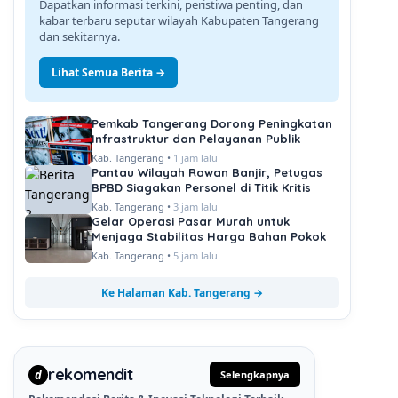
Dapatkan informasi terkini, peristiwa penting, dan
kabar terbaru seputar wilayah Kabupaten Tangerang
dan sekitarnya.
Lihat Semua Berita →
Pemkab Tangerang Dorong Peningkatan
Infrastruktur dan Pelayanan Publik
Kab. Tangerang •
1 jam lalu
Pantau Wilayah Rawan Banjir, Petugas
BPBD Siagakan Personel di Titik Kritis
Kab. Tangerang •
3 jam lalu
Gelar Operasi Pasar Murah untuk
Menjaga Stabilitas Harga Bahan Pokok
Kab. Tangerang •
5 jam lalu
Ke Halaman Kab. Tangerang →
rekomendit
d
Selengkapnya