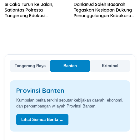
Si Caka Turun ke Jalan,
Danlanud Saleh Basarah
Satlantas Polresta
Tegaskan Kesiapan Dukung
Tangerang Edukasi
Penanggulangan Kebakaran
Pengendara di Titik Rawan
di Kabupaten Tangerang
Kecelakaan
Tangerang Raya
Banten
Kriminal
Provinsi Banten
Kumpulan berita terkini seputar kebijakan daerah, ekonomi,
dan perkembangan wilayah Provinsi Banten.
Lihat Semua Berita →