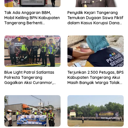
Tak Ada Anggaran BBM,
Penyidik Kejari Tangerang
Mobil Keliling BPN Kabupaten
Temukan Dugaan Siswa Fiktif
Tangerang Berhenti
dalam Kasus Korupsi Dana
Sementara
BOP PKBM
Blue Light Patrol Satlantas
Terjunkan 2.500 Petugas, BPS
Polresta Tangerang
Kabupaten Tangerang Akui
Gagalkan Aksi Curanmor,
Masih Banyak Warga Tolak
Dua Terduga Pelaku
Sensus Ekonomi
Diamankan