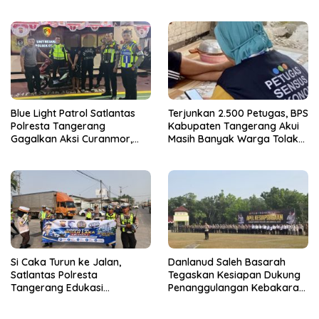
Sementara
BOP PKBM
Blue Light Patrol Satlantas
Terjunkan 2.500 Petugas, BPS
Polresta Tangerang
Kabupaten Tangerang Akui
Gagalkan Aksi Curanmor,
Masih Banyak Warga Tolak
Dua Terduga Pelaku
Sensus Ekonomi
Diamankan
Si Caka Turun ke Jalan,
Danlanud Saleh Basarah
Satlantas Polresta
Tegaskan Kesiapan Dukung
Tangerang Edukasi
Penanggulangan Kebakaran
Pengendara di Titik Rawan
di Kabupaten Tangerang
Kecelakaan