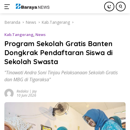
Langsung
Beranda
News
Kab.Tangerang
ke
konten
Kab.Tangerang
,
News
Program Sekolah Gratis Banten
Dongkrak Pendaftaran Siswa di
Sekolah Swasta
"Tinawati Andra Soni Tinjau Pelaksanaan Sekolah Gratis
dan MBG di Tigaraksa"
Redaksi | Jay
10 Juni 2026