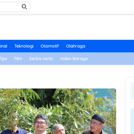
inal
Teknologi
Otomotif
Olahraga
Tips
Film
Serba-serbi
Video Baraya