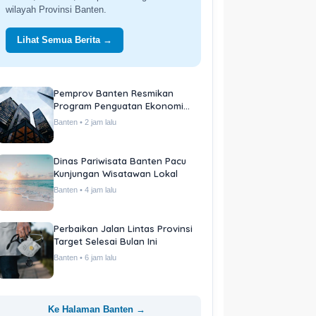
wilayah Provinsi Banten.
Lihat Semua Berita →
Pemprov Banten Resmikan
Program Penguatan Ekonomi
Daerah
Banten • 2 jam lalu
Dinas Pariwisata Banten Pacu
Kunjungan Wisatawan Lokal
Banten • 4 jam lalu
Perbaikan Jalan Lintas Provinsi
Target Selesai Bulan Ini
Banten • 6 jam lalu
Ke Halaman Banten →