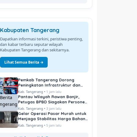
Kabupaten Tangerang
Dapatkan informasi terkini, peristiwa penting,
dan kabar terbaru seputar wilayah
Kabupaten Tangerang dan sekitarnya.
Lihat Semua Berita →
Pemkab Tangerang Dorong
Peningkatan Infrastruktur dan
Pelayanan Publik
Kab. Tangerang •
1 jam lalu
Pantau Wilayah Rawan Banjir,
Petugas BPBD Siagakan Personel
di Titik Kritis
Kab. Tangerang •
3 jam lalu
Gelar Operasi Pasar Murah untuk
Menjaga Stabilitas Harga Bahan
Pokok
Kab. Tangerang •
5 jam lalu