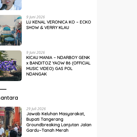
9 Juni 2026
LU KENAL VERONICA KO – ECKO
SHOW & VERRY KLAU
9 Juni 2026
KICAU MANIA – NDARBOY GENK
x BANDITOZ YAOW 86 (OFFICIAL
MUSIC VIDEO) GAS POL
NDANGAK
santara
29 Juli 2026
Jawab Keluhan Masyarakat,
Bupati Tangerang
Groundbreaking Lanjutan Jalan
Gardu–Tanah Merah