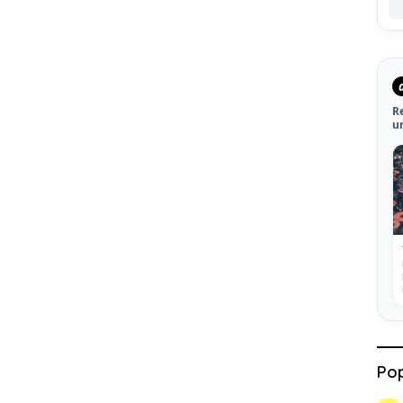
R
u
Pop