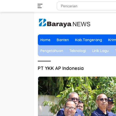
Langsung
ke
konten
Home
Banten
Kab.Tangerang
Krim
Pengetahuan
Teknologi
Lirik Lagu
PT YKK AP Indonesia