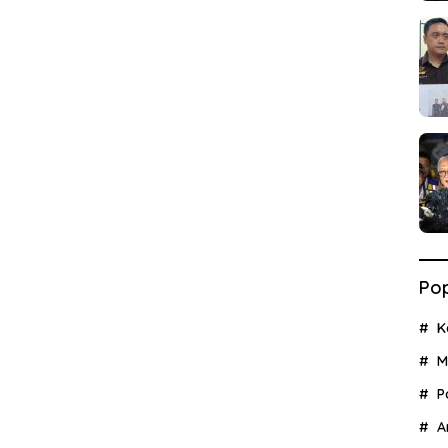
Pop
K
M
P
A