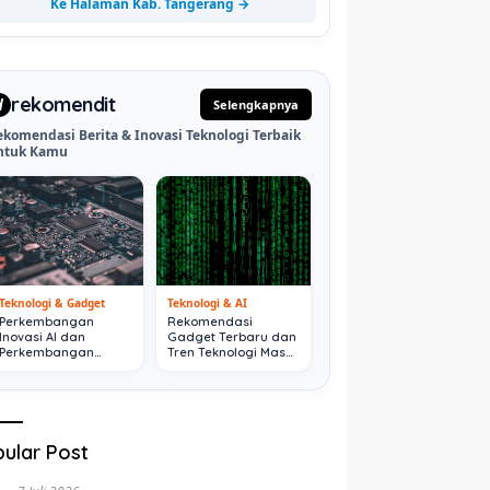
Ke Halaman Kab. Tangerang →
rekomendit
d
Selengkapnya
ekomendasi Berita & Inovasi Teknologi Terbaik
ntuk Kamu
Teknologi & Gadget
Teknologi & AI
Perkembangan
Rekomendasi
Inovasi AI dan
Gadget Terbaru dan
Perkembangan
Tren Teknologi Masa
Digital Terkini
Depan
ular Post