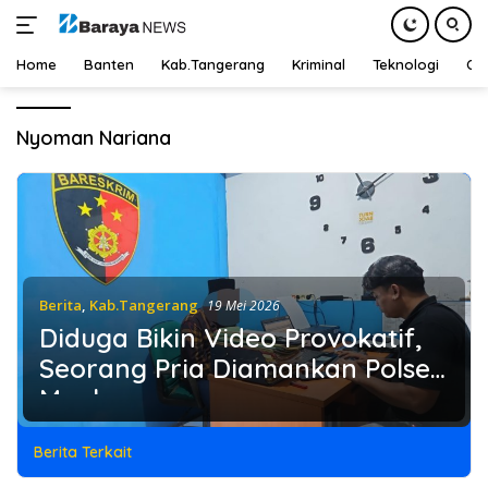
Home
Banten
Kab.Tangerang
Kriminal
Teknologi
Ot
Langsung
ke
Nyoman Nariana
konten
Berita
,
Kab.Tangerang
19 Mei 2026
Diduga Bikin Video Provokatif,
Seorang Pria Diamankan Polsek
Mauk
Berita Terkait