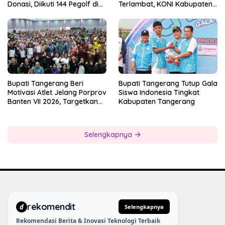
Donasi, Diikuti 144 Pegolf di
Terlambat, KONI Kabupaten
Bogor
Tangerang Pertanyakan
Kesiapan Panitia
Bupati Tangerang Beri
Bupati Tangerang Tutup Gala
Motivasi Atlet Jelang Porprov
Siswa Indonesia Tingkat
Banten VII 2026, Targetkan
Kabupaten Tangerang
Juara Umum
Selengkapnya
rekomendit
d
Selengkapnya
Rekomendasi Berita & Inovasi Teknologi Terbaik