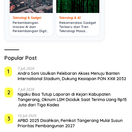
Teknologi & Gadget
Teknologi & AI
Perkembangan
Rekomendasi Gadget
Inovasi AI dan
Terbaru dan Tren
Perkembangan Digital
Teknologi Masa
Terkini
Depan
Popular Post
7 Juli 2026
1
Andra Soni Usulkan Pelebaran Akses Menuju Banten
International Stadium, Dukung Kesiapan PON XXIII 2032
7 Juli 2026
2
Ngaku Bisa Tutup Laporan di Kejari Kabupaten
Tangerang, Oknum LSM Diciduk Saat Terima Uang Rp15
Juta dari Tiga Kades
16 Juli 2026
3
APBD 2025 Disahkan, Pemkot Tangerang Mulai Susun
Prioritas Pembangunan 2027