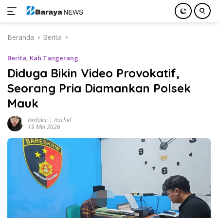
Langsung
Beranda
Berita
ke
konten
Berita
,
Kab.Tangerang
Diduga Bikin Video Provokatif,
Seorang Pria Diamankan Polsek
Mauk
Redaksi | Rachel
19 Mei 2026