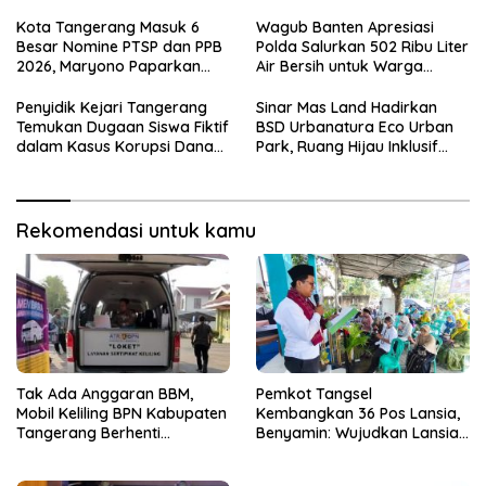
Sementara
Sehat, Aktif, dan Bahagia
Kota Tangerang Masuk 6
Wagub Banten Apresiasi
Besar Nomine PTSP dan PPB
Polda Salurkan 502 Ribu Liter
2026, Maryono Paparkan
Air Bersih untuk Warga
Inovasi Perizinan
Terdampak Kekeringan
Penyidik Kejari Tangerang
Sinar Mas Land Hadirkan
Temukan Dugaan Siswa Fiktif
BSD Urbanatura Eco Urban
dalam Kasus Korupsi Dana
Park, Ruang Hijau Inklusif
BOP PKBM
Seluas 12 Hektare di BSD City
Rekomendasi untuk kamu
Tak Ada Anggaran BBM,
Pemkot Tangsel
Mobil Keliling BPN Kabupaten
Kembangkan 36 Pos Lansia,
Tangerang Berhenti
Benyamin: Wujudkan Lansia
Sementara
Sehat, Aktif, dan Bahagia