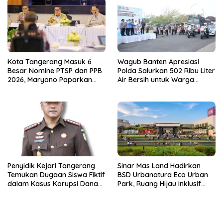
Kota Tangerang Masuk 6
Wagub Banten Apresiasi
Besar Nomine PTSP dan PPB
Polda Salurkan 502 Ribu Liter
2026, Maryono Paparkan
Air Bersih untuk Warga
Inovasi Perizinan
Terdampak Kekeringan
Penyidik Kejari Tangerang
Sinar Mas Land Hadirkan
Temukan Dugaan Siswa Fiktif
BSD Urbanatura Eco Urban
dalam Kasus Korupsi Dana
Park, Ruang Hijau Inklusif
BOP PKBM
Seluas 12 Hektare di BSD City