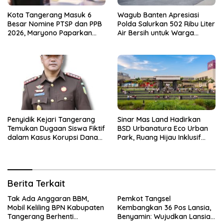
Kota Tangerang Masuk 6
Wagub Banten Apresiasi
Besar Nomine PTSP dan PPB
Polda Salurkan 502 Ribu Liter
2026, Maryono Paparkan
Air Bersih untuk Warga
Inovasi Perizinan
Terdampak Kekeringan
Penyidik Kejari Tangerang
Sinar Mas Land Hadirkan
Temukan Dugaan Siswa Fiktif
BSD Urbanatura Eco Urban
dalam Kasus Korupsi Dana
Park, Ruang Hijau Inklusif
BOP PKBM
Seluas 12 Hektare di BSD City
Berita Terkait
Tak Ada Anggaran BBM,
Pemkot Tangsel
Mobil Keliling BPN Kabupaten
Kembangkan 36 Pos Lansia,
Tangerang Berhenti
Benyamin: Wujudkan Lansia