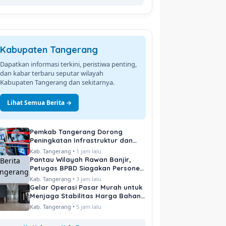
Kabupaten Tangerang
Dapatkan informasi terkini, peristiwa penting,
dan kabar terbaru seputar wilayah
Kabupaten Tangerang dan sekitarnya.
Lihat Semua Berita →
Pemkab Tangerang Dorong
Peningkatan Infrastruktur dan
Pelayanan Publik
Kab. Tangerang •
1 jam lalu
Pantau Wilayah Rawan Banjir,
Petugas BPBD Siagakan Personel
di Titik Kritis
Kab. Tangerang •
3 jam lalu
Gelar Operasi Pasar Murah untuk
Menjaga Stabilitas Harga Bahan
Pokok
Kab. Tangerang •
5 jam lalu