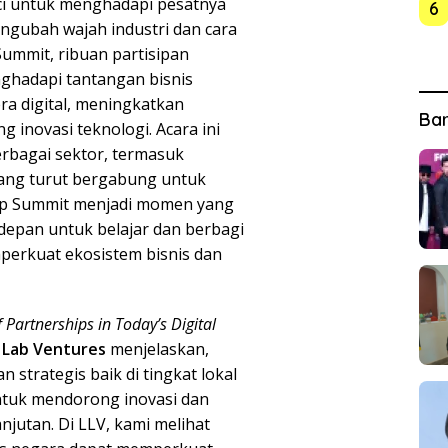
ci untuk menghadapi pesatnya
6
ngubah wajah industri dan cara
Summit, ribuan partisipan
hadapi tantangan bisnis
ra digital, meningkatkan
Ba
g inovasi teknologi. Acara ini
erbagai sektor, termasuk
yang turut bergabung untuk
ip Summit menjadi momen yang
depan untuk belajar dan berbagi
erkuat ekosistem bisnis dan
 Partnerships in Today’s Digital
g Lab Ventures
menjelaskan,
n strategis baik di tingkat lokal
ntuk mendorong inovasi dan
njutan. Di LLV, kami melihat