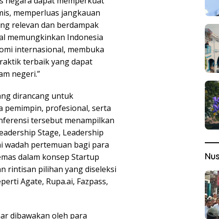
tas negara dapat memperkuat
namis, memperluas jangkauan
yang relevan dan berdampak
obal memungkinkan Indonesia
omi internasional, membuka
raktik terbaik yang dapat
am negeri.”
ang dirancang untuk
pemimpin, profesional, serta
Konferensi tersebut menampilkan
Leadership Stage, Leadership
ai wadah pertemuan bagi para
Nu
ikemas dalam konsep Startup
rintisan pilihan yang diseleksi
perti Agate, Rupa.ai, Fazpass,
nar dibawakan oleh para