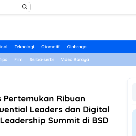
inal
Teknologi
Otomotif
Olahraga
Tips
Film
Serba-serbi
Video Baraya
s Pertemukan Ribuan
uential Leaders dan Digital
Leadership Summit di BSD