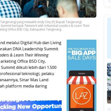
Tangerang) yang mewakili Andy Ony (Pj Bupati Tangerang)
mit bertajuk “Network with Influential Leaders & Learn Their
eting Office BSD City, Kabupaten Tangerang.
nd melalui Digital Hub dan Living
garakan DNA Leadership Summit
eaders & Learn Their Winning
rketing Office BSD City,
mmit diikuti lebih dari 1.500
rofesional teknologi, pelaku
sanaannya, Sinar Mas Land
ah platform media daring