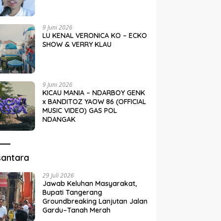
9 Juni 2026
LU KENAL VERONICA KO – ECKO
SHOW & VERRY KLAU
9 Juni 2026
KICAU MANIA – NDARBOY GENK
x BANDITOZ YAOW 86 (OFFICIAL
MUSIC VIDEO) GAS POL
NDANGAK
santara
29 Juli 2026
Jawab Keluhan Masyarakat,
Bupati Tangerang
Groundbreaking Lanjutan Jalan
Gardu–Tanah Merah