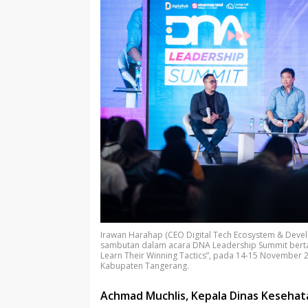
Irawan Harahap (CEO Digital Tech Ecosystem & Deve
sambutan dalam acara DNA Leadership Summit bertaju
Learn Their Winning Tactics”, pada 14-15 November 20
Kabupaten Tangerang.
Achmad Muchlis, Kepala Dinas Keseha