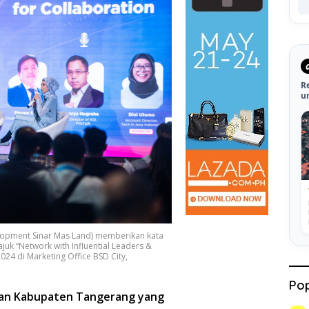
R
u
lopment Sinar Mas Land) memberikan kata
k “Network with Influential Leaders &
24 di Marketing Office BSD City,
Pop
tan Kabupaten Tangerang yang