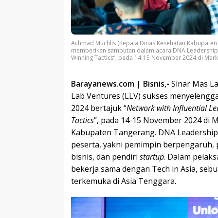
Achmad Muchlis (Kepala Dinas Kesehatan Kabupaten 
memberikan sambutan dalam acara DNA Leadership Sum
Winning Tactics”, pada 14-15 November 2024 di Mark
Barayanews.com | Bisnis,-
Sinar Mas La
Lab Ventures (LLV) sukses menyeleng
2024 bertajuk “
Network with Influential L
Tactics
”, pada 14-15 November 2024 di Ma
Kabupaten Tangerang. DNA Leadership Su
peserta, yakni pemimpin berpengaruh, p
bisnis, dan pendiri
startup
. Dalam pelak
bekerja sama dengan Tech in Asia, sebu
terkemuka di Asia Tenggara.