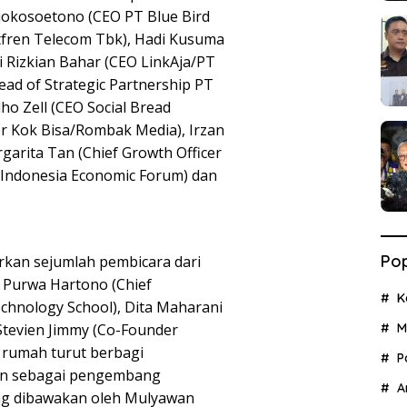
jokosoetono (CEO PT Blue Bird
tfren Telecom Tbk), Hadi Kusuma
gi Rizkian Bahar (CEO LinkAja/PT
ead of Strategic Partnership PT
ho Zell (CEO Social Bread
er Kok Bisa/Rombak Media), Irzan
garita Tan (Chief Growth Officer
 Indonesia Economic Forum) dan
Pop
kan sejumlah pembicara dari
y Purwa Hartono (Chief
K
echnology School), Dita Maharani
Stevien Jimmy (Co-Founder
M
n rumah turut berbagi
P
n sebagai pengembang
A
ng dibawakan oleh Mulyawan