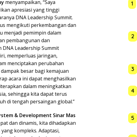
Ony
menyampaikan, “Saya
1
an apresiasi yang tinggi
garanya DNA Leadership Summit.
 harus mengikuti perkembangan dan
pu menjadi pemimpin dalam
2
tan pembangunan dan
an DNA Leadership Summit
iri, memperluas jaringan,
alam menciptakan perubahan
3
an dampak besar bagi kemajuan
ap acara ini dapat menghasilkan
t diterapkan dalam meningkatkan
4
sia, sehingga kita dapat terus
h di tengah persaingan global.”
system & Development Sinar Mas
5
pat dan dinamis, kita dihadapkan
 yang kompleks. Adaptasi,