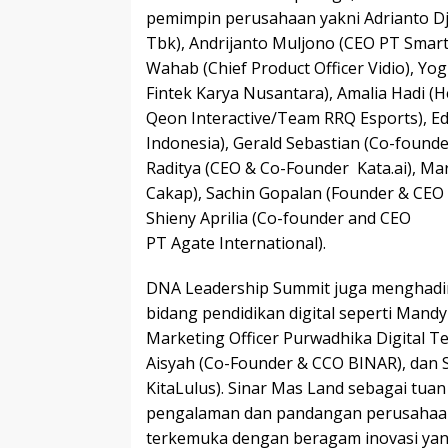
pemimpin perusahaan yakni Adrianto D
Tbk), Andrijanto Muljono (CEO PT Smar
Wahab (Chief Product Officer Vidio), Yo
Fintek Karya Nusantara), Amalia Hadi (H
Qeon Interactive/Team RRQ Esports), Ed
Indonesia), Gerald Sebastian (Co-found
Raditya (CEO & Co-Founder Kata.ai), Mar
Cakap), Sachin Gopalan (Founder & CEO
Shieny Aprilia (Co-founder and CEO
PT Agate International).
DNA Leadership Summit juga menghadir
bidang pendidikan digital seperti Mand
Marketing Officer Purwadhika Digital T
Aisyah (Co-Founder & CCO BINAR), dan 
KitaLulus). Sinar Mas Land sebagai tua
pengalaman dan pandangan perusahaa
terkemuka dengan beragam inovasi ya