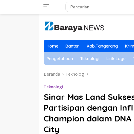
Langsung
ke
konten
Home
Banten
Kab.Tangerang
Krim
Pengetahuan
Teknologi
Lirik Lagu
Beranda
Teknologi
Teknologi
Sinar Mas Land Sukse
Partisipan dengan Infl
Champion dalam DNA 
City