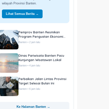
wilayah Provinsi Banten.
Lihat Semua Berita →
Pemprov Banten Resmikan
Program Penguatan Ekonomi
Daerah
Banten • 2 jam lalu
Dinas Pariwisata Banten Pacu
Kunjungan Wisatawan Lokal
Banten • 4 jam lalu
Perbaikan Jalan Lintas Provinsi
Target Selesai Bulan Ini
Banten • 6 jam lalu
Ke Halaman Banten →