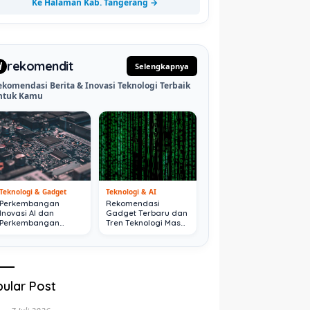
Ke Halaman Kab. Tangerang →
rekomendit
d
Selengkapnya
ekomendasi Berita & Inovasi Teknologi Terbaik
ntuk Kamu
Teknologi & Gadget
Teknologi & AI
Perkembangan
Rekomendasi
Inovasi AI dan
Gadget Terbaru dan
Perkembangan
Tren Teknologi Masa
Digital Terkini
Depan
ular Post