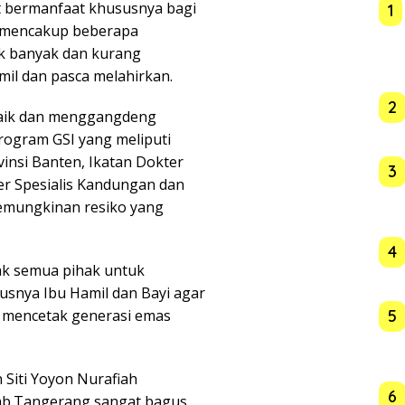
 bermanfaat khususnya bagi
1
 mencakup beberapa
k banyak dan kurang
il dan pasca melahirkan.
2
baik dan menggangdeng
ogram GSI yang meliputi
vinsi Banten, Ikatan Dokter
3
ter Spesialis Kandungan dan
kemungkinan resiko yang
4
k semua pihak untuk
snya Ibu Hamil dan Bayi agar
 mencetak generasi emas
5
n Siti Yoyon Nurafiah
6
ab.Tangerang sangat bagus