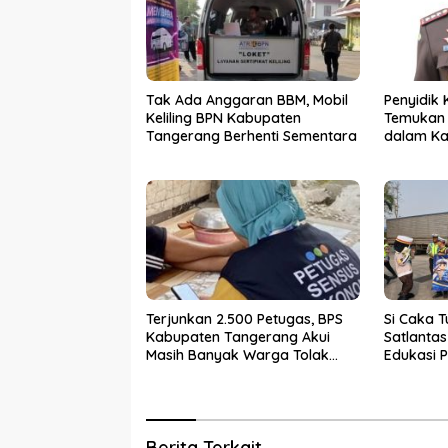
Tak Ada Anggaran BBM, Mobil
Penyidik 
Keliling BPN Kabupaten
Temukan 
Tangerang Berhenti Sementara
dalam Ka
PKBM
Terjunkan 2.500 Petugas, BPS
Si Caka T
Kabupaten Tangerang Akui
Satlanta
Masih Banyak Warga Tolak
Edukasi P
Sensus Ekonomi
Rawan K
Berita Terkait