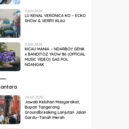
9 Juni 2026
LU KENAL VERONICA KO – ECKO
SHOW & VERRY KLAU
9 Juni 2026
KICAU MANIA – NDARBOY GENK
x BANDITOZ YAOW 86 (OFFICIAL
MUSIC VIDEO) GAS POL
NDANGAK
santara
29 Juli 2026
Jawab Keluhan Masyarakat,
Bupati Tangerang
Groundbreaking Lanjutan Jalan
Gardu–Tanah Merah