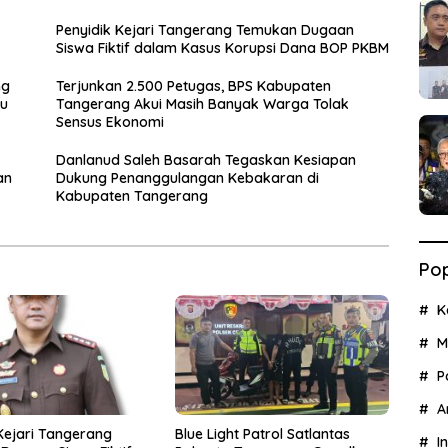
Penyidik Kejari Tangerang Temukan Dugaan
Siswa Fiktif dalam Kasus Korupsi Dana BOP PKBM
ng
Terjunkan 2.500 Petugas, BPS Kabupaten
ku
Tangerang Akui Masih Banyak Warga Tolak
Sensus Ekonomi
Danlanud Saleh Basarah Tegaskan Kesiapan
an
Dukung Penanggulangan Kebakaran di
Kabupaten Tangerang
Pop
K
M
P
A
Kejari Tangerang
Blue Light Patrol Satlantas
I