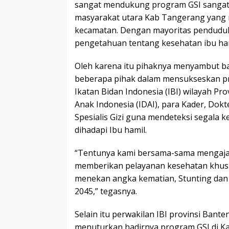
sangat mendukung program GSI sangat
masyarakat utara Kab Tangerang yang
kecamatan. Dengan mayoritas pendudu
pengetahuan tentang kesehatan ibu ham
Oleh karena itu pihaknya menyambut 
beberapa pihak dalam mensukseskan pr
Ikatan Bidan Indonesia (IBI) wilayah Pro
Anak Indonesia (IDAI), para Kader, Dok
Spesialis Gizi guna mendeteksi segala 
dihadapi Ibu hamil.
“Tentunya kami bersama-sama mengaja
memberikan pelayanan kesehatan khusu
menekan angka kematian, Stunting dan
2045,” tegasnya.
Selain itu perwakilan IBI provinsi Bante
menuturkan hadirnya program GSI di K