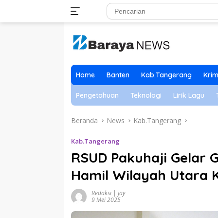
Langsung
ke
konten
Home
Banten
Kab.Tangerang
Krim
Pengetahuan
Teknologi
Lirik Lagu
Beranda
News
Kab.Tangerang
Kab.Tangerang
RSUD Pakuhaji Gelar 
Hamil Wilayah Utara 
Redaksi | Jay
9 Mei 2025