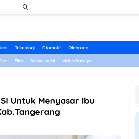
inal
Teknologi
Otomotif
Olahraga
Tips
Film
Serba-serbi
Video Baraya
GSI Untuk Menyasar Ibu
Kab.Tangerang