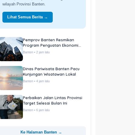
wilayah Provinsi Banten.
Lihat Semua Berita →
Pemprov Banten Resmikan
Program Penguatan Ekonomi
Daerah
Banten • 2 jam lalu
Dinas Pariwisata Banten Pacu
Kunjungan Wisatawan Lokal
Banten • 4 jam lalu
Perbaikan Jalan Lintas Provinsi
Target Selesai Bulan Ini
Banten • 6 jam lalu
Ke Halaman Banten →