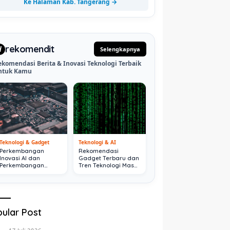
Ke Halaman Kab. Tangerang →
rekomendit
d
Selengkapnya
ekomendasi Berita & Inovasi Teknologi Terbaik
ntuk Kamu
Teknologi & Gadget
Teknologi & AI
Perkembangan
Rekomendasi
Inovasi AI dan
Gadget Terbaru dan
Perkembangan
Tren Teknologi Masa
Digital Terkini
Depan
ular Post