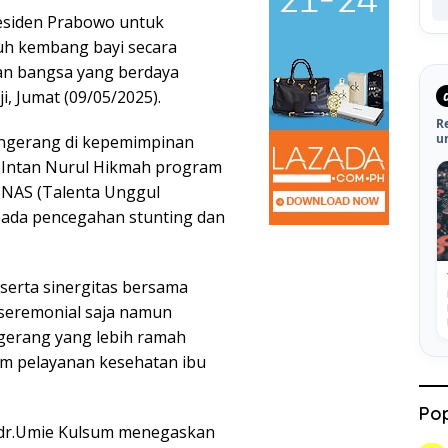
residen Prabowo untuk
uh kembang bayi secara
an bangsa yang berdaya
, Jumat (09/05/2025).
R
u
angerang di kepemimpinan
i Intan Nurul Hikmah program
NAS (Talenta Unggul
pada pencegahan stunting dan
erta sinergitas bersama
seremonial saja namun
gerang yang lebih ramah
am pelayanan kesehatan ibu
Pop
i dr.Umie Kulsum menegaskan