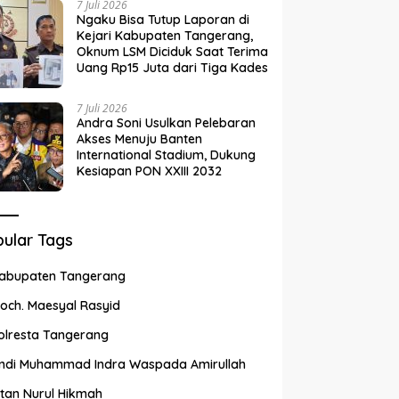
7 Juli 2026
Ngaku Bisa Tutup Laporan di
Kejari Kabupaten Tangerang,
Oknum LSM Diciduk Saat Terima
Uang Rp15 Juta dari Tiga Kades
7 Juli 2026
Andra Soni Usulkan Pelebaran
Akses Menuju Banten
International Stadium, Dukung
Kesiapan PON XXIII 2032
ular Tags
abupaten Tangerang
och. Maesyal Rasyid
olresta Tangerang
ndi Muhammad Indra Waspada Amirullah
ntan Nurul Hikmah