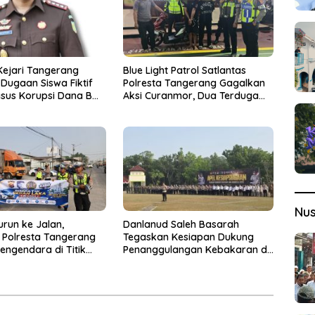
Kejari Tangerang
Blue Light Patrol Satlantas
Dugaan Siswa Fiktif
Polresta Tangerang Gagalkan
sus Korupsi Dana BOP
Aksi Curanmor, Dua Terduga
Pelaku Diamankan
Nu
urun ke Jalan,
Danlanud Saleh Basarah
s Polresta Tangerang
Tegaskan Kesiapan Dukung
engendara di Titik
Penanggulangan Kebakaran di
ecelakaan
Kabupaten Tangerang