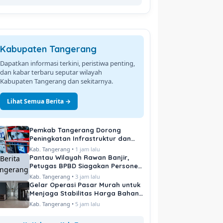
Kabupaten Tangerang
Dapatkan informasi terkini, peristiwa penting,
dan kabar terbaru seputar wilayah
Kabupaten Tangerang dan sekitarnya.
Lihat Semua Berita →
Pemkab Tangerang Dorong
Peningkatan Infrastruktur dan
Pelayanan Publik
Kab. Tangerang •
1 jam lalu
Pantau Wilayah Rawan Banjir,
Petugas BPBD Siagakan Personel
di Titik Kritis
Kab. Tangerang •
3 jam lalu
Gelar Operasi Pasar Murah untuk
Menjaga Stabilitas Harga Bahan
Pokok
Kab. Tangerang •
5 jam lalu