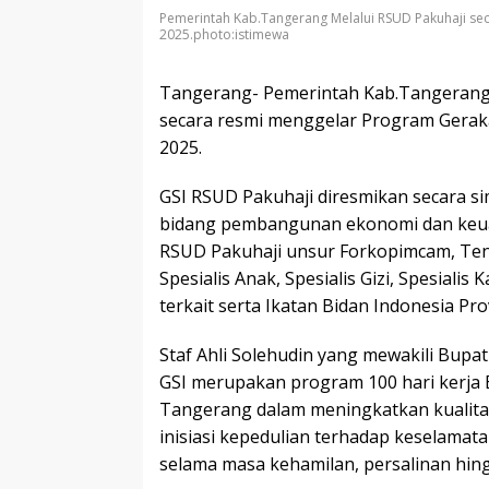
Pemerintah Kab.Tangerang Melalui RSUD Pakuhaji sec
2025.photo:istimewa
Tangerang- Pemerintah Kab.Tangerang
secara resmi menggelar Program Geraka
2025.
GSI RSUD Pakuhaji diresmikan secara sim
bidang pembangunan ekonomi dan keuan
RSUD Pakuhaji unsur Forkopimcam, Ten
Spesialis Anak, Spesialis Gizi, Spesial
terkait serta Ikatan Bidan Indonesia Pro
Staf Ahli Solehudin yang mewakili Bup
GSI merupakan program 100 hari kerja 
Tangerang dalam meningkatkan kualitas
inisiasi kepedulian terhadap keselamata
selama masa kehamilan, persalinan hing