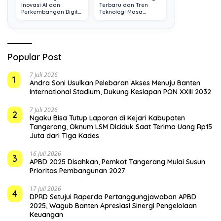
Inovasi AI dan
Terbaru dan Tren
Perkembangan Digital
Teknologi Masa
Terkini
Depan
Popular Post
7 Juli 2026
1
Andra Soni Usulkan Pelebaran Akses Menuju Banten
International Stadium, Dukung Kesiapan PON XXIII 2032
7 Juli 2026
2
Ngaku Bisa Tutup Laporan di Kejari Kabupaten
Tangerang, Oknum LSM Diciduk Saat Terima Uang Rp15
Juta dari Tiga Kades
16 Juli 2026
3
APBD 2025 Disahkan, Pemkot Tangerang Mulai Susun
Prioritas Pembangunan 2027
17 Juli 2026
4
DPRD Setujui Raperda Pertanggungjawaban APBD
2025, Wagub Banten Apresiasi Sinergi Pengelolaan
Keuangan