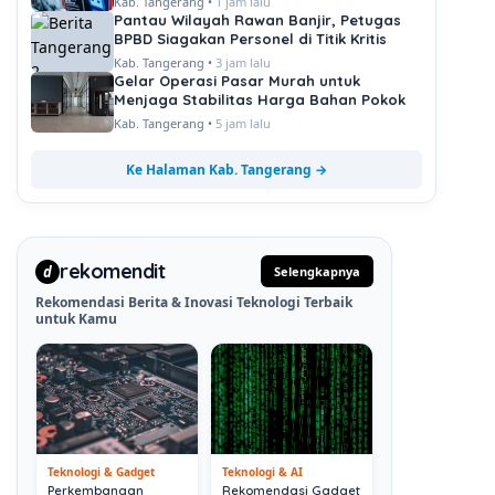
Kab. Tangerang •
1 jam lalu
Pantau Wilayah Rawan Banjir, Petugas
BPBD Siagakan Personel di Titik Kritis
Kab. Tangerang •
3 jam lalu
Gelar Operasi Pasar Murah untuk
Menjaga Stabilitas Harga Bahan Pokok
Kab. Tangerang •
5 jam lalu
Ke Halaman Kab. Tangerang →
rekomendit
d
Selengkapnya
Rekomendasi Berita & Inovasi Teknologi Terbaik
untuk Kamu
Teknologi & Gadget
Teknologi & AI
Perkembangan
Rekomendasi Gadget