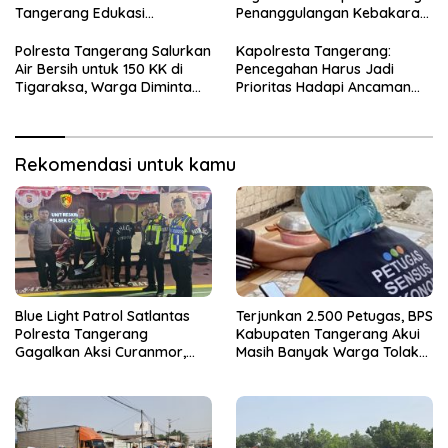
Tangerang Edukasi
Penanggulangan Kebakaran
Pengendara di Titik Rawan
di Kabupaten Tangerang
Kecelakaan
Polresta Tangerang Salurkan
Kapolresta Tangerang:
Air Bersih untuk 150 KK di
Pencegahan Harus Jadi
Tigaraksa, Warga Diminta
Prioritas Hadapi Ancaman
Hubungi Call Center 110
Kebakaran Saat Kemarau
Rekomendasi untuk kamu
Blue Light Patrol Satlantas
Terjunkan 2.500 Petugas, BPS
Polresta Tangerang
Kabupaten Tangerang Akui
Gagalkan Aksi Curanmor,
Masih Banyak Warga Tolak
Dua Terduga Pelaku
Sensus Ekonomi
Diamankan