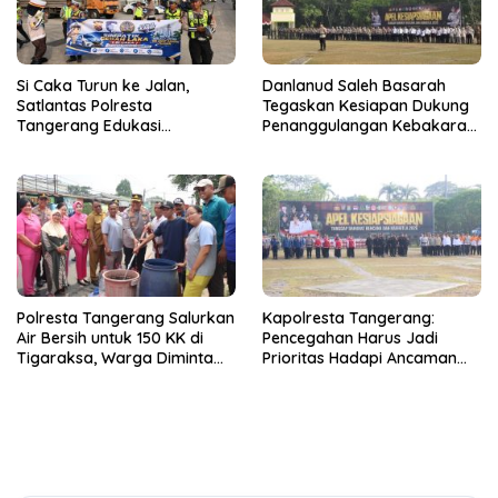
Si Caka Turun ke Jalan,
Danlanud Saleh Basarah
Satlantas Polresta
Tegaskan Kesiapan Dukung
Tangerang Edukasi
Penanggulangan Kebakaran
Pengendara di Titik Rawan
di Kabupaten Tangerang
Kecelakaan
Polresta Tangerang Salurkan
Kapolresta Tangerang:
Air Bersih untuk 150 KK di
Pencegahan Harus Jadi
Tigaraksa, Warga Diminta
Prioritas Hadapi Ancaman
Hubungi Call Center 110
Kebakaran Saat Kemarau