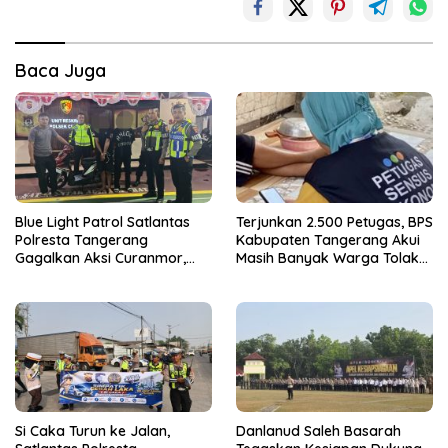
Baca Juga
Blue Light Patrol Satlantas
Terjunkan 2.500 Petugas, BPS
Polresta Tangerang
Kabupaten Tangerang Akui
Gagalkan Aksi Curanmor,
Masih Banyak Warga Tolak
Dua Terduga Pelaku
Sensus Ekonomi
Diamankan
Si Caka Turun ke Jalan,
Danlanud Saleh Basarah