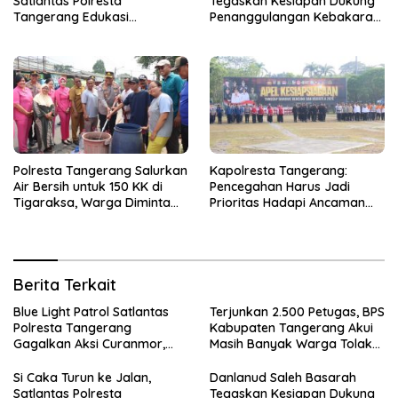
Satlantas Polresta
Tegaskan Kesiapan Dukung
Tangerang Edukasi
Penanggulangan Kebakaran
Pengendara di Titik Rawan
di Kabupaten Tangerang
Kecelakaan
Polresta Tangerang Salurkan
Kapolresta Tangerang:
Air Bersih untuk 150 KK di
Pencegahan Harus Jadi
Tigaraksa, Warga Diminta
Prioritas Hadapi Ancaman
Hubungi Call Center 110
Kebakaran Saat Kemarau
Berita Terkait
Blue Light Patrol Satlantas
Terjunkan 2.500 Petugas, BPS
Polresta Tangerang
Kabupaten Tangerang Akui
Gagalkan Aksi Curanmor,
Masih Banyak Warga Tolak
Dua Terduga Pelaku
Sensus Ekonomi
Diamankan
Si Caka Turun ke Jalan,
Danlanud Saleh Basarah
Satlantas Polresta
Tegaskan Kesiapan Dukung