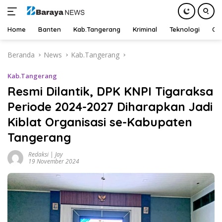
Home
Banten
Kab.Tangerang
Kriminal
Teknologi
Ot
Langsung
Beranda
News
Kab.Tangerang
ke
konten
Kab.Tangerang
Resmi Dilantik, DPK KNPI Tigaraksa
Periode 2024-2027 Diharapkan Jadi
Kiblat Organisasi se-Kabupaten
Tangerang
Redaksi | Jay
19 November 2024