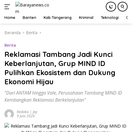
Home
Banten
Kab.Tangerang
Kriminal
Teknologi
Ot
Langsung
Beranda
Berita
ke
konten
Berita
Reklamasi Tambang Jadi Kunci
Keberlanjutan, Grup MIND ID
Pulihkan Ekosistem dan Dukung
Ekonomi Hijau
"Dari ANTAM hingga Vale, Perusahaan Tambang MIND ID
Kembangkan Reklamasi Berkelanjutan"
Redaksi | Jay
9 Juni 2026