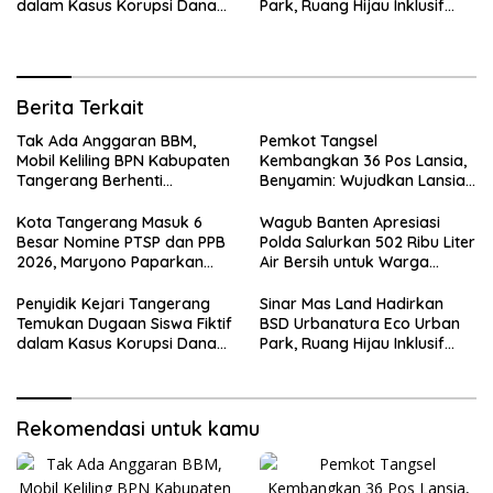
dalam Kasus Korupsi Dana
Park, Ruang Hijau Inklusif
BOP PKBM
Seluas 12 Hektare di BSD City
Berita Terkait
Tak Ada Anggaran BBM,
Pemkot Tangsel
Mobil Keliling BPN Kabupaten
Kembangkan 36 Pos Lansia,
Tangerang Berhenti
Benyamin: Wujudkan Lansia
Sementara
Sehat, Aktif, dan Bahagia
Kota Tangerang Masuk 6
Wagub Banten Apresiasi
Besar Nomine PTSP dan PPB
Polda Salurkan 502 Ribu Liter
2026, Maryono Paparkan
Air Bersih untuk Warga
Inovasi Perizinan
Terdampak Kekeringan
Penyidik Kejari Tangerang
Sinar Mas Land Hadirkan
Temukan Dugaan Siswa Fiktif
BSD Urbanatura Eco Urban
dalam Kasus Korupsi Dana
Park, Ruang Hijau Inklusif
BOP PKBM
Seluas 12 Hektare di BSD City
Rekomendasi untuk kamu