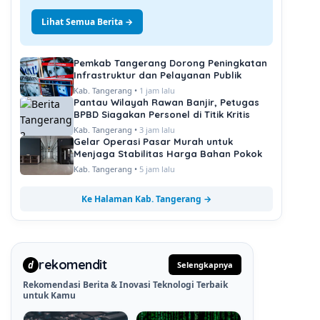
Lihat Semua Berita →
Pemkab Tangerang Dorong Peningkatan
Infrastruktur dan Pelayanan Publik
Kab. Tangerang •
1 jam lalu
Pantau Wilayah Rawan Banjir, Petugas
BPBD Siagakan Personel di Titik Kritis
Kab. Tangerang •
3 jam lalu
Gelar Operasi Pasar Murah untuk
Menjaga Stabilitas Harga Bahan Pokok
Kab. Tangerang •
5 jam lalu
Ke Halaman Kab. Tangerang →
rekomendit
d
Selengkapnya
Rekomendasi Berita & Inovasi Teknologi Terbaik
untuk Kamu