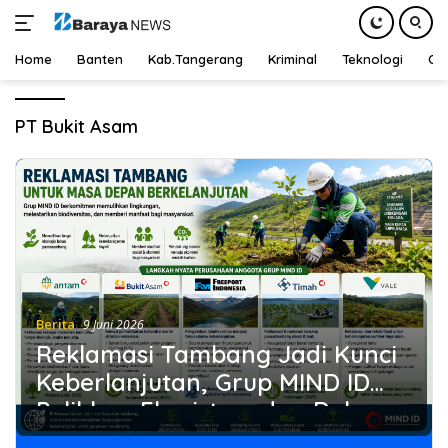
Home
Banten
Kab.Tangerang
Kriminal
Teknologi
Ot
Langsung
ke
PT Bukit Asam
konten
Berita
9 Juni 2026
Reklamasi Tambang Jadi Kunci
Keberlanjutan, Grup MIND ID
Pulihkan Ekosistem dan Dukung
Ekonomi Hijau