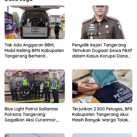
Tak Ada Anggaran BBM,
Penyidik Kejari Tangerang
Mobil Keliling BPN Kabupaten
Temukan Dugaan Siswa Fiktif
Tangerang Berhenti
dalam Kasus Korupsi Dana
Sementara
BOP PKBM
Blue Light Patrol Satlantas
Terjunkan 2.500 Petugas, BPS
Polresta Tangerang
Kabupaten Tangerang Akui
Gagalkan Aksi Curanmor,
Masih Banyak Warga Tolak
Dua Terduga Pelaku
Sensus Ekonomi
Diamankan