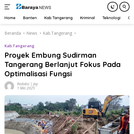
Home
Banten
Kab.Tangerang
Kriminal
Teknologi
Ot
Langsung
Beranda
News
Kab.Tangerang
ke
konten
Kab.Tangerang
Proyek Embung Sudirman
Tangerang Berlanjut Fokus Pada
Optimalisasi Fungsi
Redaksi | Jay
1 Mei 2025