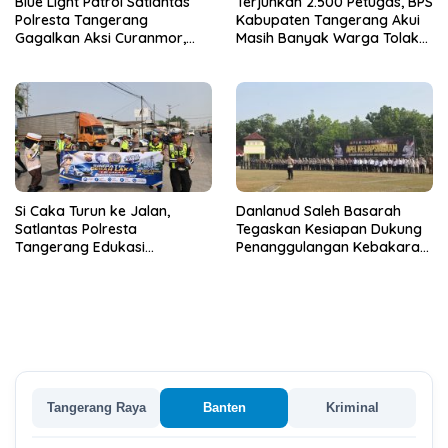
Blue Light Patrol Satlantas
Terjunkan 2.500 Petugas, BPS
Polresta Tangerang
Kabupaten Tangerang Akui
Gagalkan Aksi Curanmor,
Masih Banyak Warga Tolak
Dua Terduga Pelaku
Sensus Ekonomi
Diamankan
Si Caka Turun ke Jalan,
Danlanud Saleh Basarah
Satlantas Polresta
Tegaskan Kesiapan Dukung
Tangerang Edukasi
Penanggulangan Kebakaran
Pengendara di Titik Rawan
di Kabupaten Tangerang
Kecelakaan
Tangerang Raya
Banten
Kriminal