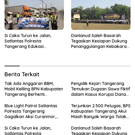
Si Caka Turun ke Jalan,
Danlanud Saleh Basarah
Satlantas Polresta
Tegaskan Kesiapan Dukung
Tangerang Edukasi
Penanggulangan Kebakaran
Pengendara di Titik Rawan
di Kabupaten Tangerang
Kecelakaan
Berita Terkait
Tak Ada Anggaran BBM,
Penyidik Kejari Tangerang
Mobil Keliling BPN Kabupaten
Temukan Dugaan Siswa Fiktif
Tangerang Berhenti
dalam Kasus Korupsi Dana
Sementara
BOP PKBM
Blue Light Patrol Satlantas
Terjunkan 2.500 Petugas, BPS
Polresta Tangerang
Kabupaten Tangerang Akui
Gagalkan Aksi Curanmor,
Masih Banyak Warga Tolak
Dua Terduga Pelaku
Sensus Ekonomi
Diamankan
Si Caka Turun ke Jalan,
Danlanud Saleh Basarah
Satlantas Polresta
Tegaskan Kesiapan Dukung