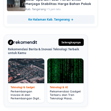
Menjaga Stabilitas Harga Bahan Pokok
Kab. Tangerang •
5 jam lalu
Ke Halaman Kab. Tangerang →
rekomendit
d
Selengkapnya
Rekomendasi Berita & Inovasi Teknologi Terbaik
untuk Kamu
Teknologi & Gadget
Teknologi & AI
Perkembangan
Rekomendasi Gadget
Inovasi AI dan
Terbaru dan Tren
Perkembangan Digital
Teknologi Masa
Terkini
Depan