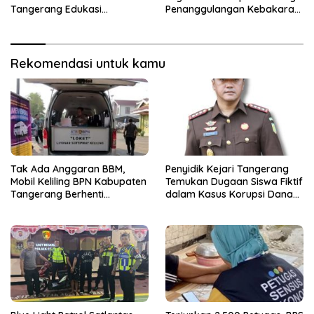
Tangerang Edukasi
Penanggulangan Kebakaran
Pengendara di Titik Rawan
di Kabupaten Tangerang
Kecelakaan
Rekomendasi untuk kamu
Tak Ada Anggaran BBM,
Penyidik Kejari Tangerang
Mobil Keliling BPN Kabupaten
Temukan Dugaan Siswa Fiktif
Tangerang Berhenti
dalam Kasus Korupsi Dana
Sementara
BOP PKBM