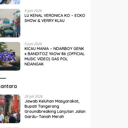
9 Juni 2026
LU KENAL VERONICA KO – ECKO
SHOW & VERRY KLAU
9 Juni 2026
KICAU MANIA – NDARBOY GENK
x BANDITOZ YAOW 86 (OFFICIAL
MUSIC VIDEO) GAS POL
NDANGAK
santara
29 Juli 2026
Jawab Keluhan Masyarakat,
Bupati Tangerang
Groundbreaking Lanjutan Jalan
Gardu–Tanah Merah