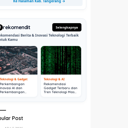
Ke Halaman Kab. Tangerang →
rekomendit
d
Selengkapnya
ekomendasi Berita & Inovasi Teknologi Terbaik
ntuk Kamu
Teknologi & Gadget
Teknologi & AI
Perkembangan
Rekomendasi
Inovasi AI dan
Gadget Terbaru dan
Perkembangan
Tren Teknologi Masa
Digital Terkini
Depan
ular Post