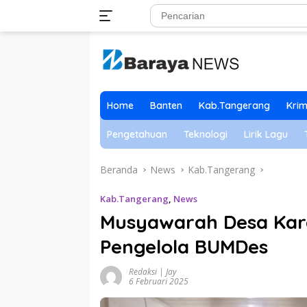
Langsung
ke
konten
Home
Banten
Kab.Tangerang
Krim
Pengetahuan
Teknologi
Lirik Lagu
Beranda
News
Kab.Tangerang
Kab.Tangerang
,
News
Musyawarah Desa Kar
Pengelola BUMDes
Redaksi | Jay
6 Februari 2025