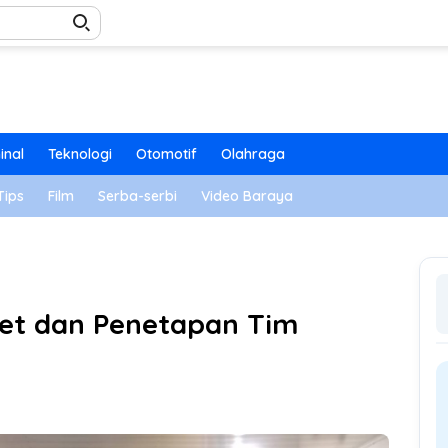
inal
Teknologi
Otomotif
Olahraga
Tips
Film
Serba-serbi
Video Baraya
et dan Penetapan Tim