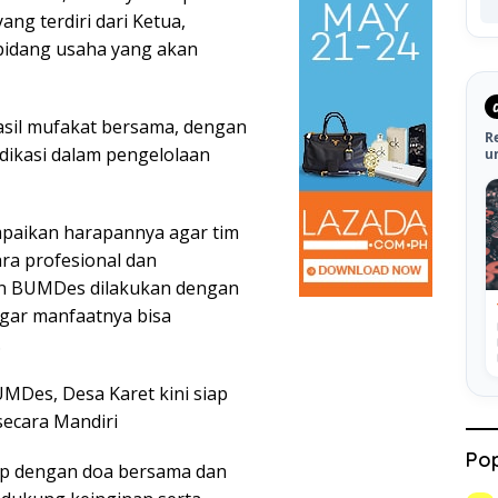
ng terdiri dari Ketua,
 bidang usaha yang akan
sil mufakat bersama, dengan
R
ikasi dalam pengelolaan
u
mpaikan harapannya agar tim
ara profesional dan
an BUMDes dilakukan dengan
agar manfaatnya bisa
.
MDes, Desa Karet kini siap
ecara Mandiri
Pop
up dengan doa bersama dan