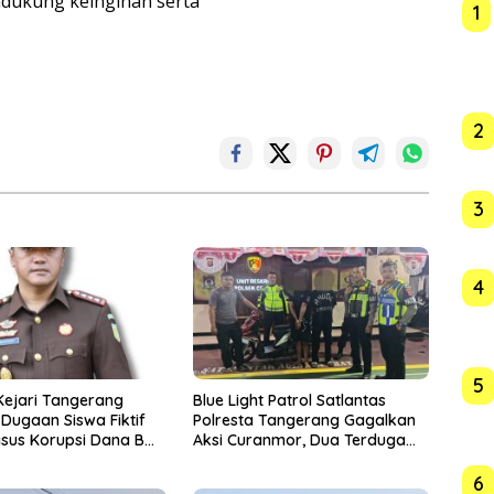
ndukung keinginan serta
1
2
3
4
5
Kejari Tangerang
Blue Light Patrol Satlantas
Dugaan Siswa Fiktif
Polresta Tangerang Gagalkan
sus Korupsi Dana BOP
Aksi Curanmor, Dua Terduga
Pelaku Diamankan
6