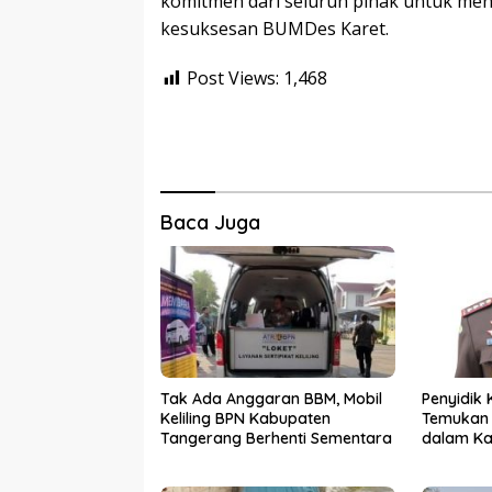
komitmen dari seluruh pihak untuk me
kesuksesan BUMDes Karet.
Post Views:
1,468
Baca Juga
Tak Ada Anggaran BBM, Mobil
Penyidik 
Keliling BPN Kabupaten
Temukan 
Tangerang Berhenti Sementara
dalam Ka
PKBM