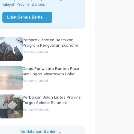
wilayah Provinsi Banten.
Lihat Semua Berita →
Pemprov Banten Resmikan
Program Penguatan Ekonomi
Daerah
Banten • 2 jam lalu
Dinas Pariwisata Banten Pacu
Kunjungan Wisatawan Lokal
Banten • 4 jam lalu
Perbaikan Jalan Lintas Provinsi
Target Selesai Bulan Ini
Banten • 6 jam lalu
Ke Halaman Banten →