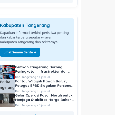
Kabupaten Tangerang
Dapatkan informasi terkini, peristiwa penting,
dan kabar terbaru seputar wilayah
Kabupaten Tangerang dan sekitarnya.
Lihat Semua Berita →
Pemkab Tangerang Dorong
Peningkatan Infrastruktur dan
Pelayanan Publik
Kab. Tangerang •
1 jam lalu
Pantau Wilayah Rawan Banjir,
Petugas BPBD Siagakan Personel
di Titik Kritis
Kab. Tangerang •
3 jam lalu
Gelar Operasi Pasar Murah untuk
Menjaga Stabilitas Harga Bahan
Pokok
Kab. Tangerang •
5 jam lalu