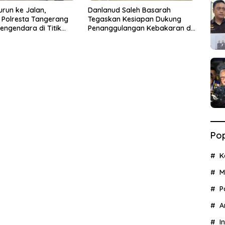
urun ke Jalan,
Danlanud Saleh Basarah
s Polresta Tangerang
Tegaskan Kesiapan Dukung
engendara di Titik
Penanggulangan Kebakaran di
ecelakaan
Kabupaten Tangerang
Pop
K
M
P
A
I