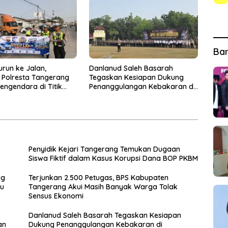
Ba
urun ke Jalan,
Danlanud Saleh Basarah
s Polresta Tangerang
Tegaskan Kesiapan Dukung
engendara di Titik
Penanggulangan Kebakaran di
ecelakaan
Kabupaten Tangerang
Penyidik Kejari Tangerang Temukan Dugaan
Siswa Fiktif dalam Kasus Korupsi Dana BOP PKBM
ng
Terjunkan 2.500 Petugas, BPS Kabupaten
ku
Tangerang Akui Masih Banyak Warga Tolak
Sensus Ekonomi
Danlanud Saleh Basarah Tegaskan Kesiapan
an
Dukung Penanggulangan Kebakaran di