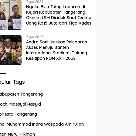
7 Juli 2026
Ngaku Bisa Tutup Laporan di
Kejari Kabupaten Tangerang,
Oknum LSM Diciduk Saat Terima
Uang Rp15 Juta dari Tiga Kades
7 Juli 2026
Andra Soni Usulkan Pelebaran
Akses Menuju Banten
International Stadium, Dukung
Kesiapan PON XXIII 2032
ular Tags
abupaten Tangerang
och. Maesyal Rasyid
olresta Tangerang
ndi Muhammad Indra Waspada Amirullah
ntan Nurul Hikmah