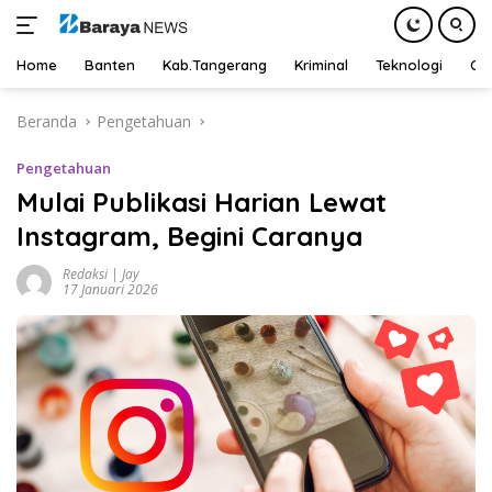
Home
Banten
Kab.Tangerang
Kriminal
Teknologi
Ot
Langsung
Beranda
Pengetahuan
ke
konten
Pengetahuan
Mulai Publikasi Harian Lewat
Instagram, Begini Caranya
Redaksi | Jay
17 Januari 2026