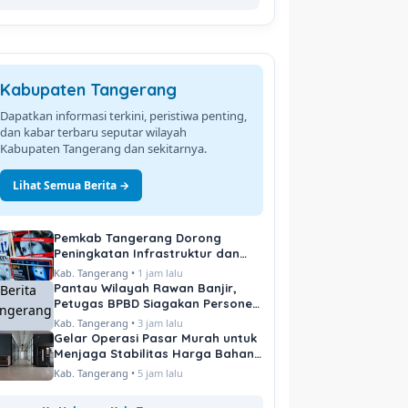
Kabupaten Tangerang
Dapatkan informasi terkini, peristiwa penting,
dan kabar terbaru seputar wilayah
Kabupaten Tangerang dan sekitarnya.
Lihat Semua Berita →
Pemkab Tangerang Dorong
Peningkatan Infrastruktur dan
Pelayanan Publik
Kab. Tangerang •
1 jam lalu
Pantau Wilayah Rawan Banjir,
Petugas BPBD Siagakan Personel
di Titik Kritis
Kab. Tangerang •
3 jam lalu
Gelar Operasi Pasar Murah untuk
Menjaga Stabilitas Harga Bahan
Pokok
Kab. Tangerang •
5 jam lalu