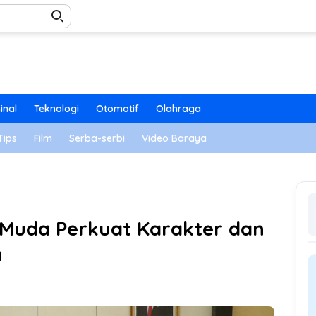
inal
Teknologi
Otomotif
Olahraga
Tips
Film
Serba-serbi
Video Baraya
Muda Perkuat Karakter dan
n