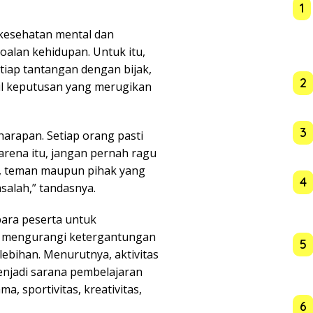
1
kesehatan mental dan
lan kehidupan. Untuk itu,
tiap tantangan dengan bijak,
2
il keputusan yang merugikan
3
 harapan. Setiap orang pasti
arena itu, jangan pernah ragu
u, teman maupun pihak yang
4
alah,” tandasnya.
para peserta untuk
an mengurangi ketergantungan
5
ebihan. Menurutnya, aktivitas
menjadi sarana pembelajaran
, sportivitas, kreativitas,
6