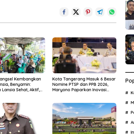
Tangsel Kembangkan
Kota Tangerang Masuk 6 Besar
Pop
nsia, Benyamin:
Nomine PTSP dan PPB 2026,
Lansia Sehat, Aktif,
Maryono Paparkan Inovasi
K
gia
Perizinan
M
P
A
I