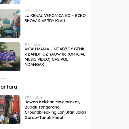
9 Juni 2026
LU KENAL VERONICA KO – ECKO
SHOW & VERRY KLAU
9 Juni 2026
KICAU MANIA – NDARBOY GENK
x BANDITOZ YAOW 86 (OFFICIAL
MUSIC VIDEO) GAS POL
NDANGAK
santara
29 Juli 2026
Jawab Keluhan Masyarakat,
Bupati Tangerang
Groundbreaking Lanjutan Jalan
Gardu–Tanah Merah