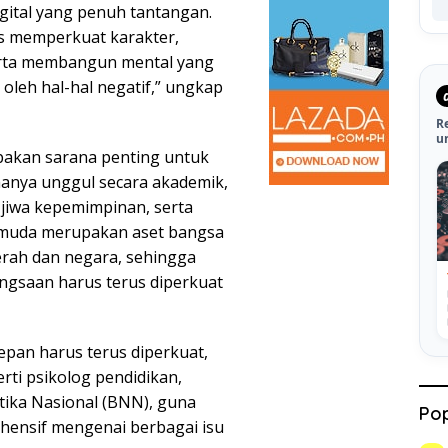
igital yang penuh tantangan.
rus memperkuat karakter,
erta membangun mental yang
oleh hal-hal negatif,” ungkap
R
u
pakan sarana penting untuk
anya unggul secara akademik,
, jiwa kepemimpinan, serta
si muda merupakan aset bangsa
rah dan negara, sehingga
gsaan harus terus diperkuat
pan harus terus diperkuat,
rti psikolog pendidikan,
tika Nasional (BNN), guna
Pop
hensif mengenai berbagai isu