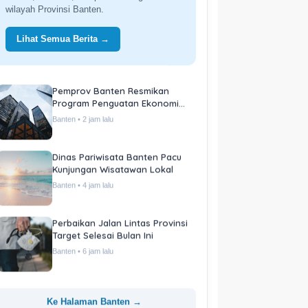
wilayah Provinsi Banten.
Lihat Semua Berita →
Pemprov Banten Resmikan
Program Penguatan Ekonomi
Daerah
Banten • 2 jam lalu
Dinas Pariwisata Banten Pacu
Kunjungan Wisatawan Lokal
Banten • 4 jam lalu
Perbaikan Jalan Lintas Provinsi
Target Selesai Bulan Ini
Banten • 6 jam lalu
Ke Halaman Banten →