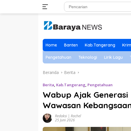
Langsung
ke
konten
Home
Banten
Kab.Tangerang
Krim
Pengetahuan
Teknologi
Lirik Lagu
Beranda
Berita
Berita
,
Kab.Tangerang
,
Pengetahuan
Wabup Ajak Generasi 
Wawasan Kebangsaa
Redaksi | Rachel
25 Juni 2026