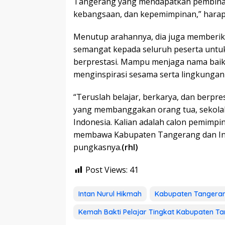
Tangerang yang mendapatkan pembina
kebangsaan, dan kepemimpinan,” hara
Menutup arahannya, dia juga memberi
semangat kepada seluruh peserta untuk 
berprestasi. Mampu menjaga nama baik,
menginspirasi sesama serta lingkungann
“Teruslah belajar, berkarya, dan berpre
yang membanggakan orang tua, sekolah
Indonesia. Kalian adalah calon pemimp
membawa Kabupaten Tangerang dan Indo
pungkasnya.
(rhl)
Post Views:
41
Intan Nurul Hikmah
Kabupaten Tangera
Kemah Bakti Pelajar Tingkat Kabupaten T