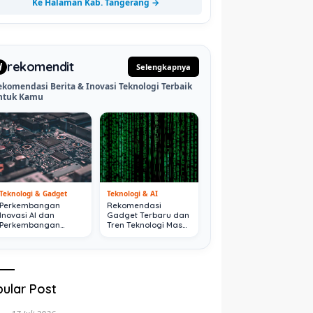
Ke Halaman Kab. Tangerang →
rekomendit
d
Selengkapnya
ekomendasi Berita & Inovasi Teknologi Terbaik
ntuk Kamu
Teknologi & Gadget
Teknologi & AI
Perkembangan
Rekomendasi
Inovasi AI dan
Gadget Terbaru dan
Perkembangan
Tren Teknologi Masa
Digital Terkini
Depan
ular Post