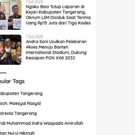
7 Juli 2026
Ngaku Bisa Tutup Laporan di
Kejari Kabupaten Tangerang,
Oknum LSM Diciduk Saat Terima
Uang Rp15 Juta dari Tiga Kades
7 Juli 2026
Andra Soni Usulkan Pelebaran
Akses Menuju Banten
International Stadium, Dukung
Kesiapan PON XXIII 2032
ular Tags
abupaten Tangerang
och. Maesyal Rasyid
olresta Tangerang
ndi Muhammad Indra Waspada Amirullah
ntan Nurul Hikmah