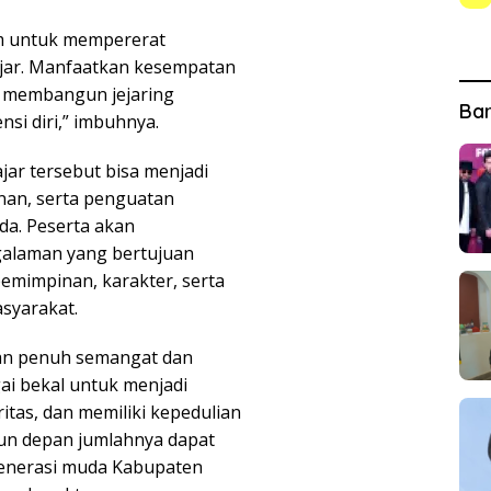
um untuk mempererat
ajar. Manfaatkan kesempatan
n, membangun jejaring
Ba
i diri,” imbuhnya.
jar tersebut bisa menjadi
an, serta penguatan
a. Peserta akan
galaman yang bertujuan
mimpinan, karakter, serta
syarakat.
gan penuh semangat dan
ai bekal untuk menjadi
ritas, dan memiliki kepedulian
hun depan jumlahnya dapat
enerasi muda Kabupaten