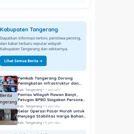
Kabupaten Tangerang
Dapatkan informasi terkini, peristiwa penting,
dan kabar terbaru seputar wilayah
Kabupaten Tangerang dan sekitarnya.
Lihat Semua Berita →
Pemkab Tangerang Dorong
Peningkatan Infrastruktur dan
Pelayanan Publik
Kab. Tangerang •
1 jam lalu
Pantau Wilayah Rawan Banjir,
Petugas BPBD Siagakan Personel
di Titik Kritis
Kab. Tangerang •
3 jam lalu
Gelar Operasi Pasar Murah untuk
Menjaga Stabilitas Harga Bahan
Pokok
Kab. Tangerang •
5 jam lalu