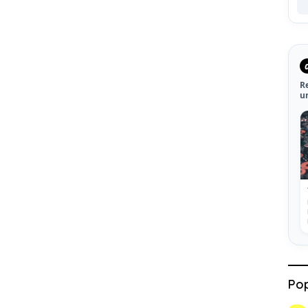
R
u
Pop