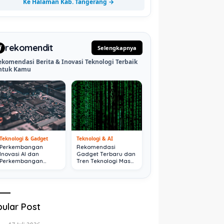
Ke Halaman Kab. Tangerang →
rekomendit
d
Selengkapnya
ekomendasi Berita & Inovasi Teknologi Terbaik
ntuk Kamu
Teknologi & Gadget
Teknologi & AI
Perkembangan
Rekomendasi
Inovasi AI dan
Gadget Terbaru dan
Perkembangan
Tren Teknologi Masa
Digital Terkini
Depan
ular Post