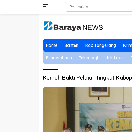
Langsung
ke
konten
Home
Banten
Kab.Tangerang
Krim
Pengetahuan
Teknologi
Lirik Lagu
Kemah Bakti Pelajar Tingkat Kabu