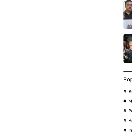
Pop
K
M
P
A
I