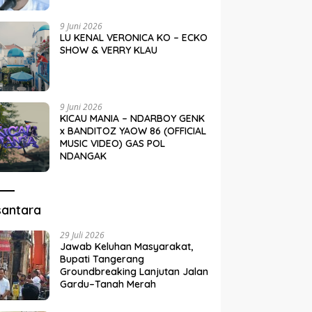
9 Juni 2026
LU KENAL VERONICA KO – ECKO
SHOW & VERRY KLAU
9 Juni 2026
KICAU MANIA – NDARBOY GENK
x BANDITOZ YAOW 86 (OFFICIAL
MUSIC VIDEO) GAS POL
NDANGAK
santara
29 Juli 2026
Jawab Keluhan Masyarakat,
Bupati Tangerang
Groundbreaking Lanjutan Jalan
Gardu–Tanah Merah