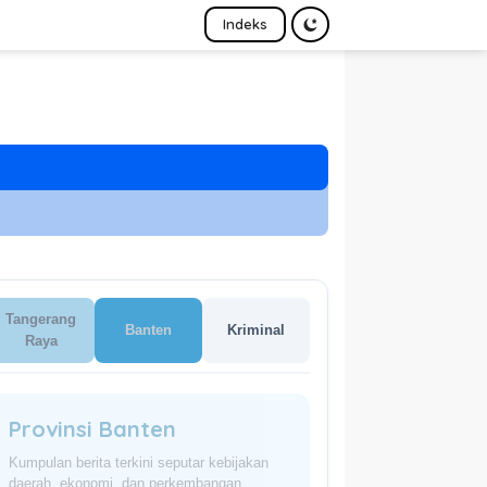
Indeks
Tangerang
Banten
Kriminal
Raya
Provinsi Banten
Kumpulan berita terkini seputar kebijakan
daerah, ekonomi, dan perkembangan