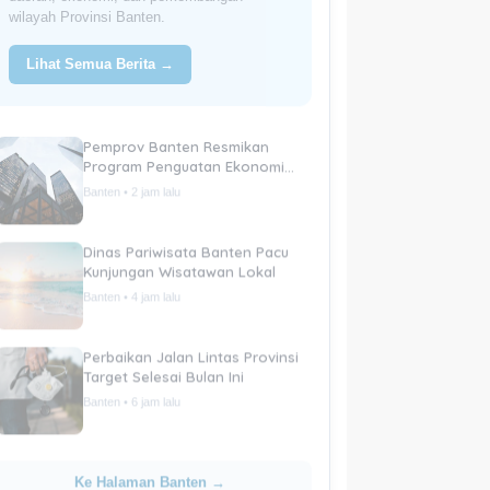
wilayah Provinsi Banten.
Lihat Semua Berita →
Pemprov Banten Resmikan
Program Penguatan Ekonomi
Daerah
Banten • 2 jam lalu
Dinas Pariwisata Banten Pacu
Kunjungan Wisatawan Lokal
Banten • 4 jam lalu
Perbaikan Jalan Lintas Provinsi
Target Selesai Bulan Ini
Banten • 6 jam lalu
Ke Halaman Banten →