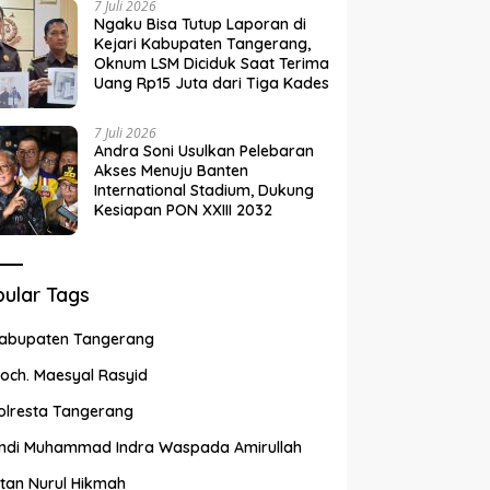
7 Juli 2026
Ngaku Bisa Tutup Laporan di
Kejari Kabupaten Tangerang,
Oknum LSM Diciduk Saat Terima
Uang Rp15 Juta dari Tiga Kades
7 Juli 2026
Andra Soni Usulkan Pelebaran
Akses Menuju Banten
International Stadium, Dukung
Kesiapan PON XXIII 2032
ular Tags
abupaten Tangerang
och. Maesyal Rasyid
olresta Tangerang
ndi Muhammad Indra Waspada Amirullah
ntan Nurul Hikmah