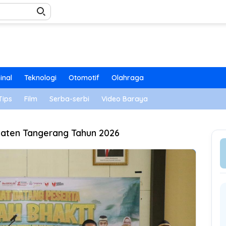
inal
Teknologi
Otomotif
Olahraga
Tips
Film
Serba-serbi
Video Baraya
paten Tangerang Tahun 2026