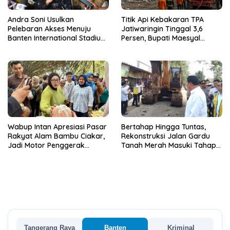
Andra Soni Usulkan
Titik Api Kebakaran TPA
Pelebaran Akses Menuju
Jatiwaringin Tinggal 3,6
Banten International Stadium,
Persen, Bupati Maesyal
Dukung Kesiapan PON XXIII
Terima Arahan Menteri LH
2032
Wabup Intan Apresiasi Pasar
Bertahap Hingga Tuntas,
Rakyat Alam Bambu Ciakar,
Rekonstruksi Jalan Gardu
Jadi Motor Penggerak
Tanah Merah Masuki Tahap
Ekonomi Desa
Kedua
Tangerang Raya
Banten
Kriminal