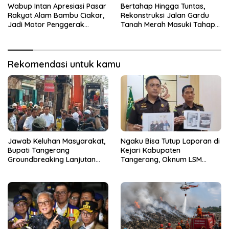
2032
Wabup Intan Apresiasi Pasar
Bertahap Hingga Tuntas,
Rakyat Alam Bambu Ciakar,
Rekonstruksi Jalan Gardu
Jadi Motor Penggerak
Tanah Merah Masuki Tahap
Ekonomi Desa
Kedua
Rekomendasi untuk kamu
Jawab Keluhan Masyarakat,
Ngaku Bisa Tutup Laporan di
Bupati Tangerang
Kejari Kabupaten
Groundbreaking Lanjutan
Tangerang, Oknum LSM
Jalan Gardu–Tanah Merah
Diciduk Saat Terima Uang
Rp15 Juta dari Tiga Kades