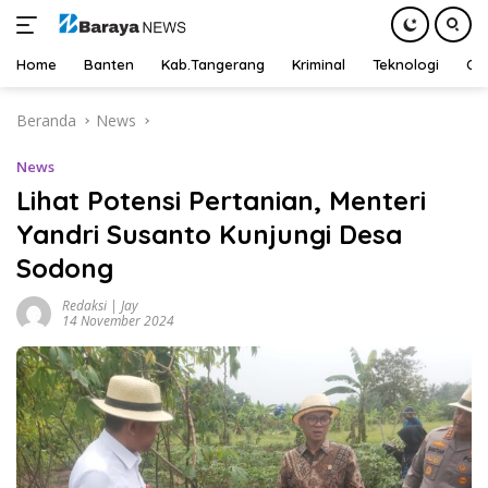
Home
Banten
Kab.Tangerang
Kriminal
Teknologi
Ot
Langsung
Beranda
News
ke
konten
News
Lihat Potensi Pertanian, Menteri
Yandri Susanto Kunjungi Desa
Sodong
Redaksi | Jay
14 November 2024