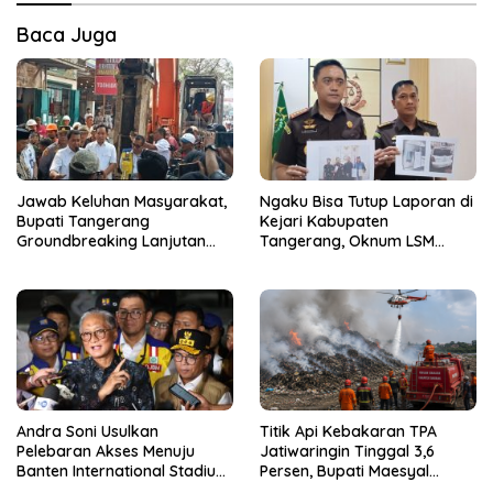
Baca Juga
Jawab Keluhan Masyarakat,
Ngaku Bisa Tutup Laporan di
Bupati Tangerang
Kejari Kabupaten
Groundbreaking Lanjutan
Tangerang, Oknum LSM
Jalan Gardu–Tanah Merah
Diciduk Saat Terima Uang
Rp15 Juta dari Tiga Kades
Andra Soni Usulkan
Titik Api Kebakaran TPA
Pelebaran Akses Menuju
Jatiwaringin Tinggal 3,6
Banten International Stadium,
Persen, Bupati Maesyal
Dukung Kesiapan PON XXIII
Terima Arahan Menteri LH