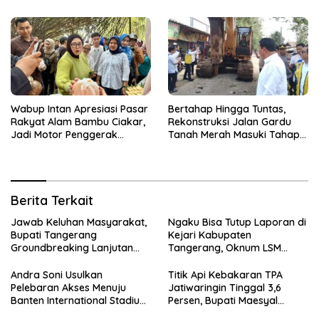
2032
Wabup Intan Apresiasi Pasar
Bertahap Hingga Tuntas,
Rakyat Alam Bambu Ciakar,
Rekonstruksi Jalan Gardu
Jadi Motor Penggerak
Tanah Merah Masuki Tahap
Ekonomi Desa
Kedua
Berita Terkait
Jawab Keluhan Masyarakat,
Ngaku Bisa Tutup Laporan di
Bupati Tangerang
Kejari Kabupaten
Groundbreaking Lanjutan
Tangerang, Oknum LSM
Jalan Gardu–Tanah Merah
Diciduk Saat Terima Uang
Rp15 Juta dari Tiga Kades
Andra Soni Usulkan
Titik Api Kebakaran TPA
Pelebaran Akses Menuju
Jatiwaringin Tinggal 3,6
Banten International Stadium,
Persen, Bupati Maesyal
Dukung Kesiapan PON XXIII
Terima Arahan Menteri LH