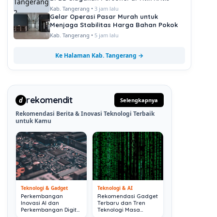
Kab. Tangerang •
3 jam lalu
Gelar Operasi Pasar Murah untuk
Menjaga Stabilitas Harga Bahan Pokok
Kab. Tangerang •
5 jam lalu
Ke Halaman Kab. Tangerang →
rekomendit
d
Selengkapnya
Rekomendasi Berita & Inovasi Teknologi Terbaik
untuk Kamu
Teknologi & Gadget
Teknologi & AI
Perkembangan
Rekomendasi Gadget
Inovasi AI dan
Terbaru dan Tren
Perkembangan Digital
Teknologi Masa
Terkini
Depan