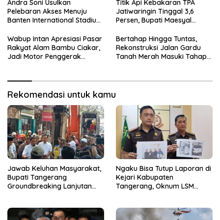
Rp15 Juta dari Tiga Kades
Andra Soni Usulkan
Titik Api Kebakaran TPA
Pelebaran Akses Menuju
Jatiwaringin Tinggal 3,6
Banten International Stadium,
Persen, Bupati Maesyal
Dukung Kesiapan PON XXIII
Terima Arahan Menteri LH
2032
Wabup Intan Apresiasi Pasar
Bertahap Hingga Tuntas,
Rakyat Alam Bambu Ciakar,
Rekonstruksi Jalan Gardu
Jadi Motor Penggerak
Tanah Merah Masuki Tahap
Ekonomi Desa
Kedua
Rekomendasi untuk kamu
Jawab Keluhan Masyarakat,
Ngaku Bisa Tutup Laporan di
Bupati Tangerang
Kejari Kabupaten
Groundbreaking Lanjutan
Tangerang, Oknum LSM
Jalan Gardu–Tanah Merah
Diciduk Saat Terima Uang
Rp15 Juta dari Tiga Kades