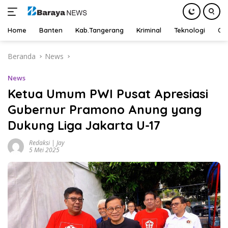
Home
Banten
Kab.Tangerang
Kriminal
Teknologi
Ot
Langsung
Beranda
News
ke
konten
News
Ketua Umum PWI Pusat Apresiasi
Gubernur Pramono Anung yang
Dukung Liga Jakarta U-17
Redaksi | Jay
5 Mei 2025