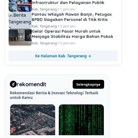
Infrastruktur dan Pelayanan Publik
Kab. Tangerang •
1 jam lalu
Pantau Wilayah Rawan Banjir, Petugas
BPBD Siagakan Personel di Titik Kritis
Kab. Tangerang •
3 jam lalu
Gelar Operasi Pasar Murah untuk
Menjaga Stabilitas Harga Bahan Pokok
Kab. Tangerang •
5 jam lalu
Ke Halaman Kab. Tangerang →
rekomendit
d
Selengkapnya
Rekomendasi Berita & Inovasi Teknologi Terbaik
untuk Kamu