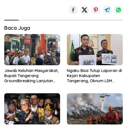
Baca Juga
Jawab Keluhan Masyarakat,
Ngaku Bisa Tutup Laporan di
Bupati Tangerang
Kejari Kabupaten
Groundbreaking Lanjutan
Tangerang, Oknum LSM
Jalan Gardu–Tanah Merah
Diciduk Saat Terima Uang
Rp15 Juta dari Tiga Kades