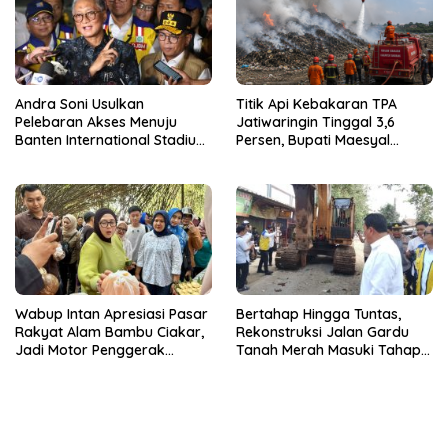
Andra Soni Usulkan
Titik Api Kebakaran TPA
Pelebaran Akses Menuju
Jatiwaringin Tinggal 3,6
Banten International Stadium,
Persen, Bupati Maesyal
Dukung Kesiapan PON XXIII
Terima Arahan Menteri LH
2032
Wabup Intan Apresiasi Pasar
Bertahap Hingga Tuntas,
Rakyat Alam Bambu Ciakar,
Rekonstruksi Jalan Gardu
Jadi Motor Penggerak
Tanah Merah Masuki Tahap
Ekonomi Desa
Kedua