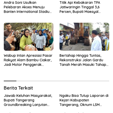
Andra Soni Usulkan
Titik Api Kebakaran TPA
Pelebaran Akses Menuju
Jatiwaringin Tinggal 3,6
Banten International Stadium,
Persen, Bupati Maesyal
Dukung Kesiapan PON XXIII
Terima Arahan Menteri LH
2032
Wabup Intan Apresiasi Pasar
Bertahap Hingga Tuntas,
Rakyat Alam Bambu Ciakar,
Rekonstruksi Jalan Gardu
Jadi Motor Penggerak
Tanah Merah Masuki Tahap
Ekonomi Desa
Kedua
Berita Terkait
Jawab Keluhan Masyarakat,
Ngaku Bisa Tutup Laporan di
Bupati Tangerang
Kejari Kabupaten
Groundbreaking Lanjutan
Tangerang, Oknum LSM
Jalan Gardu–Tanah Merah
Diciduk Saat Terima Uang