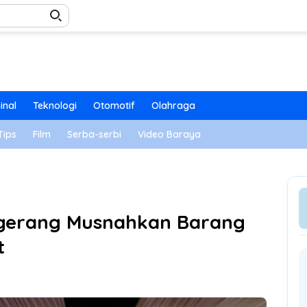
inal
Teknologi
Otomotif
Olahraga
Tips
Film
Serba-serbi
Video Baraya
ngerang Musnahkan Barang
t