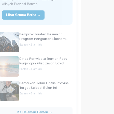
wilayah Provinsi Banten.
Lihat Semua Berita →
Pemprov Banten Resmikan
Program Penguatan Ekonomi
Daerah
Banten • 2 jam lalu
Dinas Pariwisata Banten Pacu
Kunjungan Wisatawan Lokal
Banten • 4 jam lalu
Perbaikan Jalan Lintas Provinsi
Target Selesai Bulan Ini
Banten • 6 jam lalu
Ke Halaman Banten →