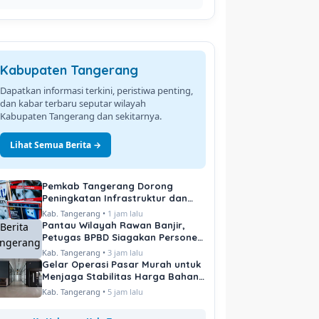
Kabupaten Tangerang
Dapatkan informasi terkini, peristiwa penting,
dan kabar terbaru seputar wilayah
Kabupaten Tangerang dan sekitarnya.
Lihat Semua Berita →
Pemkab Tangerang Dorong
Peningkatan Infrastruktur dan
Pelayanan Publik
Kab. Tangerang •
1 jam lalu
Pantau Wilayah Rawan Banjir,
Petugas BPBD Siagakan Personel
di Titik Kritis
Kab. Tangerang •
3 jam lalu
Gelar Operasi Pasar Murah untuk
Menjaga Stabilitas Harga Bahan
Pokok
Kab. Tangerang •
5 jam lalu