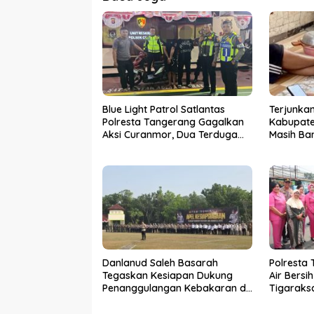
Blue Light Patrol Satlantas
Terjunkan
Polresta Tangerang Gagalkan
Kabupate
Aksi Curanmor, Dua Terduga
Masih Ba
Pelaku Diamankan
Sensus E
Danlanud Saleh Basarah
Polresta
Tegaskan Kesiapan Dukung
Air Bersi
Penanggulangan Kebakaran di
Tigaraks
Kabupaten Tangerang
Hubungi C