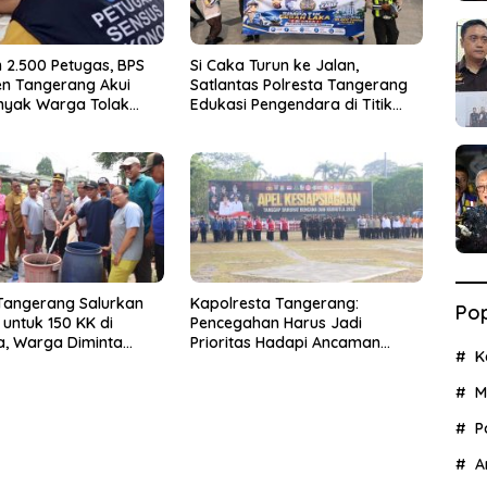
 2.500 Petugas, BPS
Si Caka Turun ke Jalan,
n Tangerang Akui
Satlantas Polresta Tangerang
nyak Warga Tolak
Edukasi Pengendara di Titik
konomi
Rawan Kecelakaan
 Tangerang Salurkan
Kapolresta Tangerang:
Pop
h untuk 150 KK di
Pencegahan Harus Jadi
a, Warga Diminta
Prioritas Hadapi Ancaman
K
all Center 110
Kebakaran Saat Kemarau
M
P
A