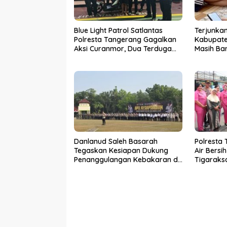
Blue Light Patrol Satlantas
Terjunkan
Polresta Tangerang Gagalkan
Kabupate
Aksi Curanmor, Dua Terduga
Masih Ba
Pelaku Diamankan
Sensus E
Danlanud Saleh Basarah
Polresta
Tegaskan Kesiapan Dukung
Air Bersi
Penanggulangan Kebakaran di
Tigaraks
Kabupaten Tangerang
Hubungi C