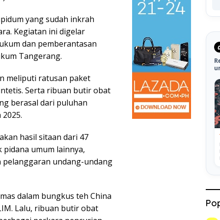
ipidum yang sudah inkrah
a. Kegiatan ini digelar
hukum dan pemberantasan
hukum Tangerang.
R
u
 meliputi ratusan paket
ntetis. Serta ribuan butir obat
ng berasal dari puluhan
 2025.
kan hasil sitaan dari 47
k pidana umum lainnya,
an pelanggaran undang-undang
ikemas dalam bungkus teh China
Pop
. Lalu, ribuan butir obat