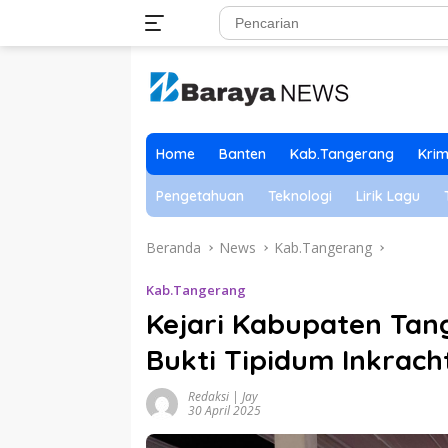
Langsung
ke
konten
Home
Banten
Kab.Tangerang
Krim
Pengetahuan
Teknologi
Lirik Lagu
Beranda
News
Kab.Tangerang
Kab.Tangerang
Kejari Kabupaten Ta
Bukti Tipidum Inkrach
Redaksi | Jay
30 April 2025