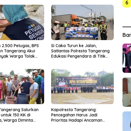
6
Ba
 2.500 Petugas, BPS
Si Caka Turun ke Jalan,
n Tangerang Akui
Satlantas Polresta Tangerang
nyak Warga Tolak
Edukasi Pengendara di Titik
konomi
Rawan Kecelakaan
 Tangerang Salurkan
Kapolresta Tangerang:
h untuk 150 KK di
Pencegahan Harus Jadi
a, Warga Diminta
Prioritas Hadapi Ancaman
all Center 110
Kebakaran Saat Kemarau