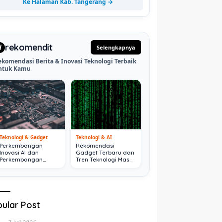
Ke Halaman Kab. Tangerang →
rekomendit
d
Selengkapnya
ekomendasi Berita & Inovasi Teknologi Terbaik
ntuk Kamu
Teknologi & Gadget
Teknologi & AI
Perkembangan
Rekomendasi
Inovasi AI dan
Gadget Terbaru dan
Perkembangan
Tren Teknologi Masa
Digital Terkini
Depan
ular Post