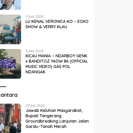
9 Juni 2026
LU KENAL VERONICA KO – ECKO
SHOW & VERRY KLAU
9 Juni 2026
KICAU MANIA – NDARBOY GENK
x BANDITOZ YAOW 86 (OFFICIAL
MUSIC VIDEO) GAS POL
NDANGAK
santara
29 Juli 2026
Jawab Keluhan Masyarakat,
Bupati Tangerang
Groundbreaking Lanjutan Jalan
Gardu–Tanah Merah