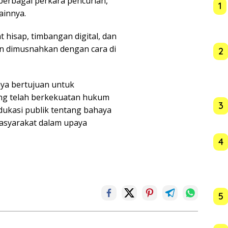
berbagai perkara pencurian,
1
ainnya.
t hisap, timbangan digital, dan
n dimusnahkan dengan cara di
2
nya bertujuan untuk
ang telah berkekuatan hukum
3
edukasi publik tentang bahaya
masyarakat dalam upaya
4
5