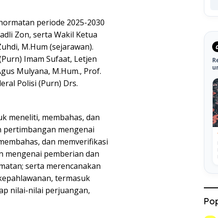
ehormatan periode 2025-2030
adli Zon, serta Wakil Ketua
Zuhdi, M.Hum (sejarawan).
(Purn) Imam Sufaat, Letjen
R
u
Agus Mulyana, M.Hum., Prof.
ral Polisi (Purn) Drs.
uk meneliti, membahas, dan
an pertimbangan mengenai
 membahas, dan memverifikasi
an mengenai pemberian dan
rmatan; serta merencanakan
kepahlawanan, termasuk
nilai-nilai perjuangan,
Pop