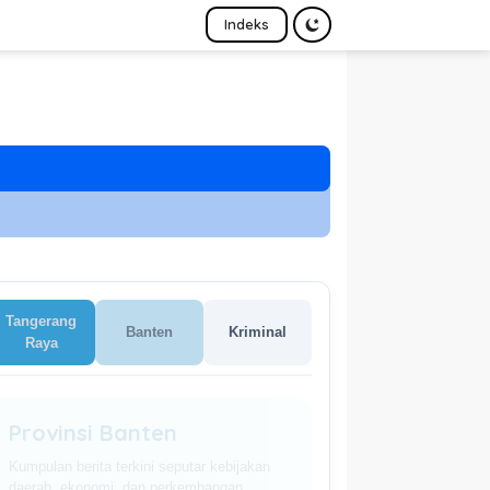
Indeks
Tangerang
Banten
Kriminal
Raya
Provinsi Banten
Kumpulan berita terkini seputar kebijakan
daerah, ekonomi, dan perkembangan