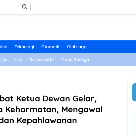
inal
Teknologi
Otomotif
Olahraga
Tips
Film
Serba-serbi
Video Baraya
abat Ketua Dewan Gelar,
da Kehormatan, Mengawal
dan Kepahlawanan