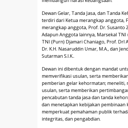
membangun narasi kebangsaan.
Dewan Gelar, Tanda Jasa, dan Tanda K
terdiri dari Ketua merangkap anggota, F
merangkap anggota, Prof. Dr. Susanto 
Adapun Anggota lainnya, Marsekal TNI 
TNI (Purn) Djamari Chaniago, Prof. Drl 
Dr. K.H. Nasaruddin Umar, M.A., dan Jende
Sutarman S.I.K..
Dewan ini dibentuk dengan mandat unt
memverifikasi usulan, serta memberik
pemberian gelar kehormatan; meneliti,
usulan, serta memberikan pertimbang
pencabutan tanda jasa dan tanda keho
dan menetapkan kebijakan pembinaan 
memperkuat pemahaman publik terhadap 
integritas, dan pengabdian.