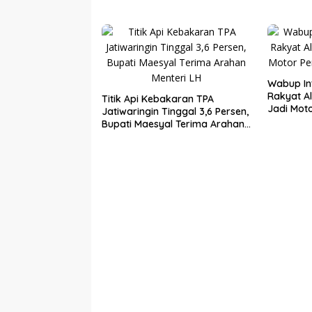
Gardu–Tanah Merah
Terima U
Tiga Kad
Wabup In
Rakyat A
Titik Api Kebakaran TPA
Jadi Mot
Jatiwaringin Tinggal 3,6 Persen,
Desa
Bupati Maesyal Terima Arahan
Menteri LH