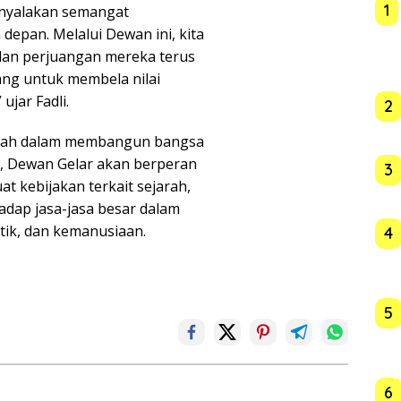
1
enyalakan semangat
pan. Melalui Dewan ini, kita
dan perjuangan mereka terus
ang untuk membela nilai
ujar Fadli.
2
ntah dalam membangun bangsa
, Dewan Gelar akan berperan
3
 kebijakan terkait sejarah,
dap jasa-jasa besar dalam
litik, dan kemanusiaan.
4
5
6