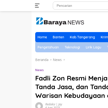
Langsung
ke
konten
Home
Banten
Kab.Tangerang
Krim
Pengetahuan
Teknologi
Lirik Lagu
Beranda
News
News
Fadli Zon Resmi Menj
Tanda Jasa, dan Tan
Warisan Kebudayaan 
Redaksi | Jay
6 Juni 2025