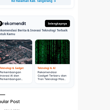
Ke Halaman Kab. Tangerang →
rekomendit
d
Selengkapnya
ekomendasi Berita & Inovasi Teknologi Terbaik
ntuk Kamu
Teknologi & Gadget
Teknologi & AI
Perkembangan
Rekomendasi
Inovasi AI dan
Gadget Terbaru dan
Perkembangan
Tren Teknologi Masa
Digital Terkini
Depan
ular Post