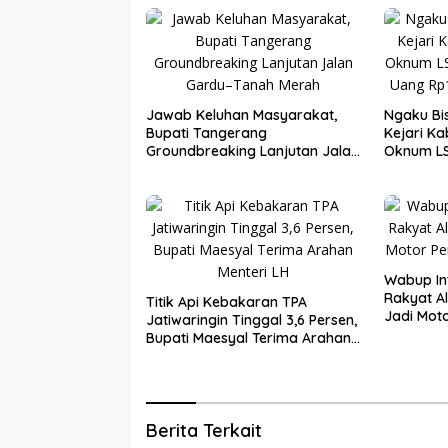
Jawab Keluhan Masyarakat,
Ngaku Bi
Bupati Tangerang
Kejari K
Groundbreaking Lanjutan Jalan
Oknum LS
Gardu–Tanah Merah
Terima U
Tiga Kad
Wabup In
Rakyat A
Titik Api Kebakaran TPA
Jadi Mot
Jatiwaringin Tinggal 3,6 Persen,
Desa
Bupati Maesyal Terima Arahan
Menteri LH
Berita Terkait