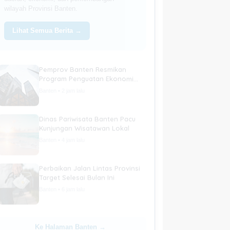
wilayah Provinsi Banten.
Lihat Semua Berita →
Pemprov Banten Resmikan
Program Penguatan Ekonomi
Daerah
Banten • 2 jam lalu
Dinas Pariwisata Banten Pacu
Kunjungan Wisatawan Lokal
Banten • 4 jam lalu
Perbaikan Jalan Lintas Provinsi
Target Selesai Bulan Ini
Banten • 6 jam lalu
Ke Halaman Banten →