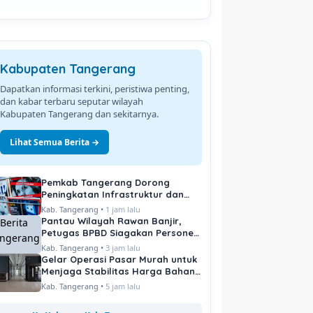
Kabupaten Tangerang
Dapatkan informasi terkini, peristiwa penting,
dan kabar terbaru seputar wilayah
Kabupaten Tangerang dan sekitarnya.
Lihat Semua Berita →
Pemkab Tangerang Dorong
Peningkatan Infrastruktur dan
Pelayanan Publik
Kab. Tangerang •
1 jam lalu
Pantau Wilayah Rawan Banjir,
Petugas BPBD Siagakan Personel
di Titik Kritis
Kab. Tangerang •
3 jam lalu
Gelar Operasi Pasar Murah untuk
Menjaga Stabilitas Harga Bahan
Pokok
Kab. Tangerang •
5 jam lalu