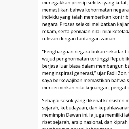
menegakkan prinsip seleksi yang ketat, o
memastikan bahwa kehormatan negara 
individu yang telah memberikan kontrib
negara. Proses seleksi melibatkan kajian m
rekam, serta penilaian nilai-nilai kete
relevan dengan tantangan zaman.
“Penghargaan negara bukan sekadar be
wujud penghormatan tertinggi Republi
berjasa luar biasa dalam membangun ba
menginspirasi generasi,” ujar Fadli Zon
saya berkewajiban memastikan bahwa se
mencerminkan nilai kejuangan, pengabd
Sebagai sosok yang dikenal konsisten 
sejarah, kebudayaan, dan kepahlawanan, 
memimpin Dewan ini. Ia juga memiliki l
riset sejarah, arsip nasional, dan kipra