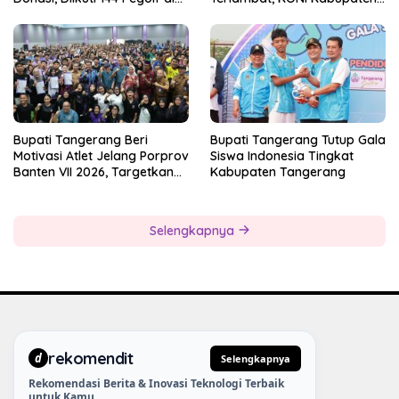
Bogor
Tangerang Pertanyakan
Kesiapan Panitia
Bupati Tangerang Beri
Bupati Tangerang Tutup Gala
Motivasi Atlet Jelang Porprov
Siswa Indonesia Tingkat
Banten VII 2026, Targetkan
Kabupaten Tangerang
Juara Umum
Selengkapnya
rekomendit
d
Selengkapnya
Rekomendasi Berita & Inovasi Teknologi Terbaik
untuk Kamu