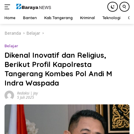
Home
Banten
Kab.Tangerang
Kriminal
Teknologi
Ot
Langsung
Beranda
Belajar
ke
konten
Belajar
Dikenal Inovatif dan Religius,
Berikut Profil Kapolresta
Tangerang Kombes Pol Andi M
Indra Waspada
Redaksi | Jay
5 Juli 2025