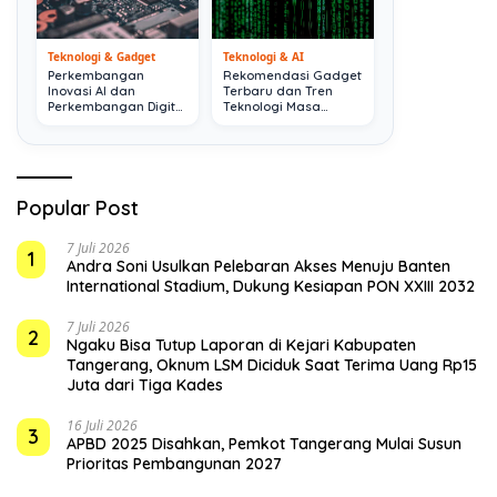
Teknologi & Gadget
Teknologi & AI
Perkembangan
Rekomendasi Gadget
Inovasi AI dan
Terbaru dan Tren
Perkembangan Digital
Teknologi Masa
Terkini
Depan
Popular Post
7 Juli 2026
1
Andra Soni Usulkan Pelebaran Akses Menuju Banten
International Stadium, Dukung Kesiapan PON XXIII 2032
7 Juli 2026
2
Ngaku Bisa Tutup Laporan di Kejari Kabupaten
Tangerang, Oknum LSM Diciduk Saat Terima Uang Rp15
Juta dari Tiga Kades
16 Juli 2026
3
APBD 2025 Disahkan, Pemkot Tangerang Mulai Susun
Prioritas Pembangunan 2027