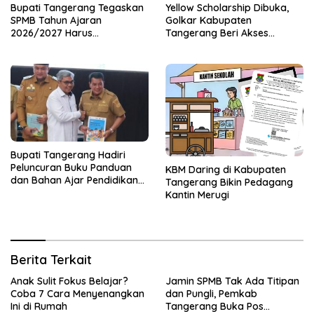
Bupati Tangerang Tegaskan
Yellow Scholarship Dibuka,
SPMB Tahun Ajaran
Golkar Kabupaten
2026/2027 Harus
Tangerang Beri Akses
Transparan dan Obyektif
Pendidikan untuk Generasi
Muda
Bupati Tangerang Hadiri
Peluncuran Buku Panduan
KBM Daring di Kabupaten
dan Bahan Ajar Pendidikan
Tangerang Bikin Pedagang
Anti Korupsi
Kantin Merugi
Berita Terkait
Anak Sulit Fokus Belajar?
Jamin SPMB Tak Ada Titipan
Coba 7 Cara Menyenangkan
dan Pungli, Pemkab
Ini di Rumah
Tangerang Buka Pos