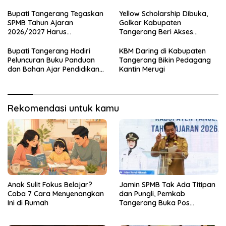
Pengaduan
Bupati Tangerang Tegaskan
Yellow Scholarship Dibuka,
SPMB Tahun Ajaran
Golkar Kabupaten
2026/2027 Harus
Tangerang Beri Akses
Transparan dan Obyektif
Pendidikan untuk Generasi
Muda
Bupati Tangerang Hadiri
KBM Daring di Kabupaten
Peluncuran Buku Panduan
Tangerang Bikin Pedagang
dan Bahan Ajar Pendidikan
Kantin Merugi
Anti Korupsi
Rekomendasi untuk kamu
Anak Sulit Fokus Belajar?
Jamin SPMB Tak Ada Titipan
Coba 7 Cara Menyenangkan
dan Pungli, Pemkab
Ini di Rumah
Tangerang Buka Pos
Pengaduan