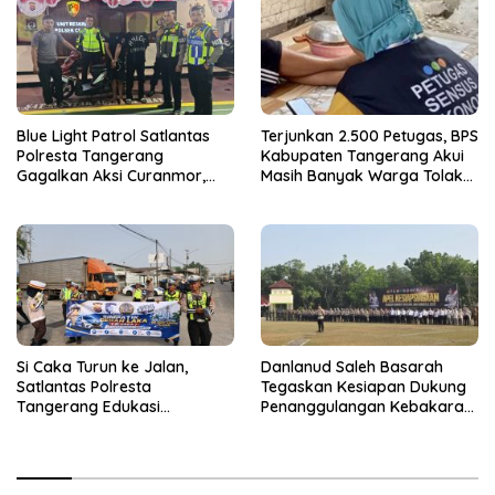
Blue Light Patrol Satlantas
Terjunkan 2.500 Petugas, BPS
Polresta Tangerang
Kabupaten Tangerang Akui
Gagalkan Aksi Curanmor,
Masih Banyak Warga Tolak
Dua Terduga Pelaku
Sensus Ekonomi
Diamankan
Si Caka Turun ke Jalan,
Danlanud Saleh Basarah
Satlantas Polresta
Tegaskan Kesiapan Dukung
Tangerang Edukasi
Penanggulangan Kebakaran
Pengendara di Titik Rawan
di Kabupaten Tangerang
Kecelakaan