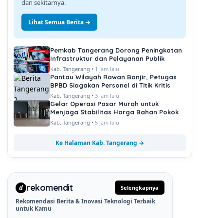
dan sekitarnya.
Lihat Semua Berita →
Pemkab Tangerang Dorong Peningkatan
Infrastruktur dan Pelayanan Publik
Kab. Tangerang •
1 jam lalu
Pantau Wilayah Rawan Banjir, Petugas
BPBD Siagakan Personel di Titik Kritis
Kab. Tangerang •
3 jam lalu
Gelar Operasi Pasar Murah untuk
Menjaga Stabilitas Harga Bahan Pokok
Kab. Tangerang •
5 jam lalu
Ke Halaman Kab. Tangerang →
rekomendit
d
Selengkapnya
Rekomendasi Berita & Inovasi Teknologi Terbaik
untuk Kamu