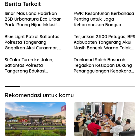
Berita Terkait
Sinar Mas Land Hadirkan
FWK: Kesantunan Berbahasa
BSD Urbanatura Eco Urban
Penting untuk Jaga
Park, Ruang Hijau Inklusif
Keharmonisan Bangsa
Seluas 12 Hektare di BSD City
Blue Light Patrol Satlantas
Terjunkan 2.500 Petugas, BPS
Polresta Tangerang
Kabupaten Tangerang Akui
Gagalkan Aksi Curanmor,
Masih Banyak Warga Tolak
Dua Terduga Pelaku
Sensus Ekonomi
Diamankan
Si Caka Turun ke Jalan,
Danlanud Saleh Basarah
Satlantas Polresta
Tegaskan Kesiapan Dukung
Tangerang Edukasi
Penanggulangan Kebakaran
Pengendara di Titik Rawan
di Kabupaten Tangerang
Kecelakaan
Rekomendasi untuk kamu