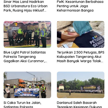
Sinar Mas Land Hadirkan
FWK: Kesantunan Berbahasa
BSD Urbanatura Eco Urban
Penting untuk Jaga
Park, Ruang Hijau Inklusif
Keharmonisan Bangsa
Seluas 12 Hektare di BSD City
Blue Light Patrol Satlantas
Terjunkan 2.500 Petugas, BPS
Polresta Tangerang
Kabupaten Tangerang Akui
Gagalkan Aksi Curanmor,
Masih Banyak Warga Tolak
Dua Terduga Pelaku
Sensus Ekonomi
Diamankan
Si Caka Turun ke Jalan,
Danlanud Saleh Basarah
Satlantas Polresta
Tegaskan Kesiapan Dukung