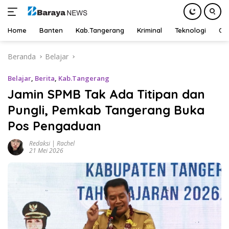
Home
Banten
Kab.Tangerang
Kriminal
Teknologi
Ot
Langsung
Beranda
Belajar
ke
konten
Belajar
,
Berita
,
Kab.Tangerang
Jamin SPMB Tak Ada Titipan dan
Pungli, Pemkab Tangerang Buka
Pos Pengaduan
Redaksi | Rachel
21 Mei 2026