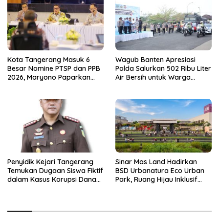
Kota Tangerang Masuk 6
Wagub Banten Apresiasi
Besar Nomine PTSP dan PPB
Polda Salurkan 502 Ribu Liter
2026, Maryono Paparkan
Air Bersih untuk Warga
Inovasi Perizinan
Terdampak Kekeringan
Penyidik Kejari Tangerang
Sinar Mas Land Hadirkan
Temukan Dugaan Siswa Fiktif
BSD Urbanatura Eco Urban
dalam Kasus Korupsi Dana
Park, Ruang Hijau Inklusif
BOP PKBM
Seluas 12 Hektare di BSD City