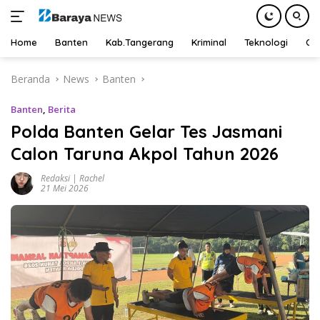
Home
Banten
Kab.Tangerang
Kriminal
Teknologi
Ot
Langsung
Beranda
News
Banten
ke
konten
Banten
,
Berita
Polda Banten Gelar Tes Jasmani
Calon Taruna Akpol Tahun 2026
Redaksi | Rachel
21 Mei 2026