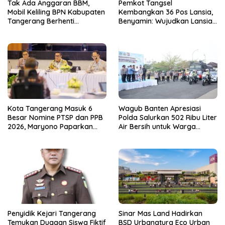
Tak Ada Anggaran BBM,
Pemkot Tangsel
Mobil Keliling BPN Kabupaten
Kembangkan 36 Pos Lansia,
Tangerang Berhenti
Benyamin: Wujudkan Lansia
Sementara
Sehat, Aktif, dan Bahagia
Kota Tangerang Masuk 6
Wagub Banten Apresiasi
Besar Nomine PTSP dan PPB
Polda Salurkan 502 Ribu Liter
2026, Maryono Paparkan
Air Bersih untuk Warga
Inovasi Perizinan
Terdampak Kekeringan
Penyidik Kejari Tangerang
Sinar Mas Land Hadirkan
Temukan Dugaan Siswa Fiktif
BSD Urbanatura Eco Urban