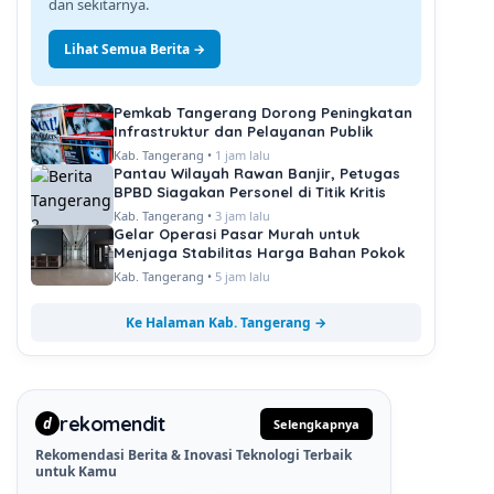
dan sekitarnya.
Lihat Semua Berita →
Pemkab Tangerang Dorong Peningkatan
Infrastruktur dan Pelayanan Publik
Kab. Tangerang •
1 jam lalu
Pantau Wilayah Rawan Banjir, Petugas
BPBD Siagakan Personel di Titik Kritis
Kab. Tangerang •
3 jam lalu
Gelar Operasi Pasar Murah untuk
Menjaga Stabilitas Harga Bahan Pokok
Kab. Tangerang •
5 jam lalu
Ke Halaman Kab. Tangerang →
rekomendit
d
Selengkapnya
Rekomendasi Berita & Inovasi Teknologi Terbaik
untuk Kamu