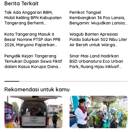
Berita Terkait
Tak Ada Anggaran BBM,
Pemkot Tangsel
Mobil Keliling BPN Kabupaten
Kembangkan 36 Pos Lansia,
Tangerang Berhenti
Benyamin: Wujudkan Lansia
Sementara
Sehat, Aktif, dan Bahagia
Kota Tangerang Masuk 6
Wagub Banten Apresiasi
Besar Nomine PTSP dan PPB
Polda Salurkan 502 Ribu Liter
2026, Maryono Paparkan
Air Bersih untuk Warga
Inovasi Perizinan
Terdampak Kekeringan
Penyidik Kejari Tangerang
Sinar Mas Land Hadirkan
Temukan Dugaan Siswa Fiktif
BSD Urbanatura Eco Urban
dalam Kasus Korupsi Dana
Park, Ruang Hijau Inklusif
BOP PKBM
Seluas 12 Hektare di BSD City
Rekomendasi untuk kamu