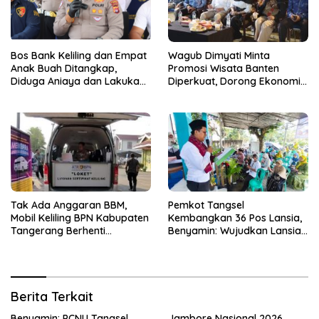
Bos Bank Keliling dan Empat
Wagub Dimyati Minta
Anak Buah Ditangkap,
Promosi Wisata Banten
Diduga Aniaya dan Lakukan
Diperkuat, Dorong Ekonomi
Kekerasan Seksual
Daerah
Tak Ada Anggaran BBM,
Pemkot Tangsel
Mobil Keliling BPN Kabupaten
Kembangkan 36 Pos Lansia,
Tangerang Berhenti
Benyamin: Wujudkan Lansia
Sementara
Sehat, Aktif, dan Bahagia
Berita Terkait
Benyamin: PCNU Tangsel
Jambore Nasional 2026,