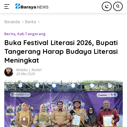
Langsung
Beranda
Berita
ke
konten
Berita
,
Kab.Tangerang
Buka Festival Literasi 2026, Bupati
Tangerang Harap Budaya Literasi
Meningkat
Redaksi | Rachel
20 Mei 2026