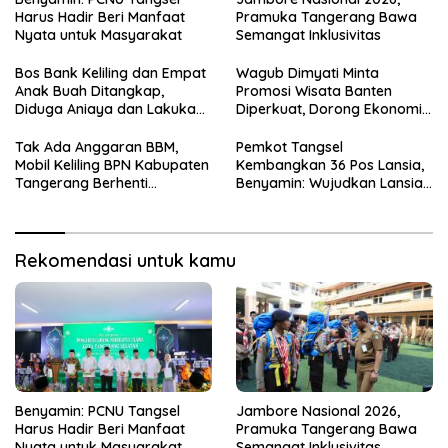
Harus Hadir Beri Manfaat
Pramuka Tangerang Bawa
Nyata untuk Masyarakat
Semangat Inklusivitas
Bos Bank Keliling dan Empat
Wagub Dimyati Minta
Anak Buah Ditangkap,
Promosi Wisata Banten
Diduga Aniaya dan Lakukan
Diperkuat, Dorong Ekonomi
Kekerasan Seksual
Daerah
Tak Ada Anggaran BBM,
Pemkot Tangsel
Mobil Keliling BPN Kabupaten
Kembangkan 36 Pos Lansia,
Tangerang Berhenti
Benyamin: Wujudkan Lansia
Sementara
Sehat, Aktif, dan Bahagia
Rekomendasi untuk kamu
Benyamin: PCNU Tangsel
Jambore Nasional 2026,
Harus Hadir Beri Manfaat
Pramuka Tangerang Bawa
Nyata untuk Masyarakat
Semangat Inklusivitas