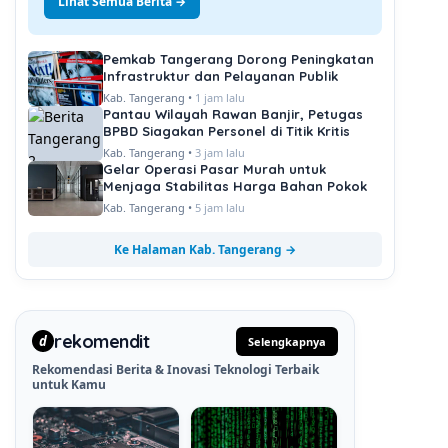
Lihat Semua Berita →
Pemkab Tangerang Dorong Peningkatan
Infrastruktur dan Pelayanan Publik
Kab. Tangerang •
1 jam lalu
Pantau Wilayah Rawan Banjir, Petugas
BPBD Siagakan Personel di Titik Kritis
Kab. Tangerang •
3 jam lalu
Gelar Operasi Pasar Murah untuk
Menjaga Stabilitas Harga Bahan Pokok
Kab. Tangerang •
5 jam lalu
Ke Halaman Kab. Tangerang →
rekomendit
d
Selengkapnya
Rekomendasi Berita & Inovasi Teknologi Terbaik
untuk Kamu