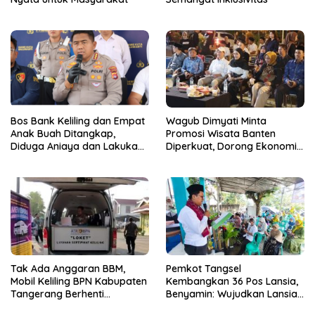
Bos Bank Keliling dan Empat
Wagub Dimyati Minta
Anak Buah Ditangkap,
Promosi Wisata Banten
Diduga Aniaya dan Lakukan
Diperkuat, Dorong Ekonomi
Kekerasan Seksual
Daerah
Tak Ada Anggaran BBM,
Pemkot Tangsel
Mobil Keliling BPN Kabupaten
Kembangkan 36 Pos Lansia,
Tangerang Berhenti
Benyamin: Wujudkan Lansia
Sementara
Sehat, Aktif, dan Bahagia