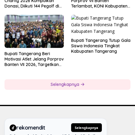
Charity 2026 Kumpulkan
Porprov VII Banten
Donasi, Diikuti 144 Pegolf di
Terlambat, KONI Kabupaten
Bogor
Tangerang Pertanyakan
Kesiapan Panitia
Bupati Tangerang Tutup Gala
Siswa Indonesia Tingkat
Kabupaten Tangerang
Bupati Tangerang Beri
Motivasi Atlet Jelang Porprov
Banten VII 2026, Targetkan
Juara Umum
Selengkapnya
rekomendit
d
Selengkapnya