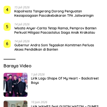
15 Juli 2026
4
Kapolresta Tangerang Dorong Penguatan
Kesiapsiagaan Pascakebakaran TPA Jatiwaringin
14 Juli 2026
5
Wisata Anyer-Carita Tetap Ramai, Pemprov Banten
Perkuat Mitigasi Pascastatus Siaga Anak Krakatau
14 Juli 2026
6
Gubernur Andra Soni Tegaskan Komitmen Perluas
Akses Pendidikan di Banten
Baraya Video
1 Juli 2026
Lirik Lagu Shape Of My Heart – Backstreet
Boys
10 Juni 2026
Lirik WAWES feat GUYON WATON – DUMES