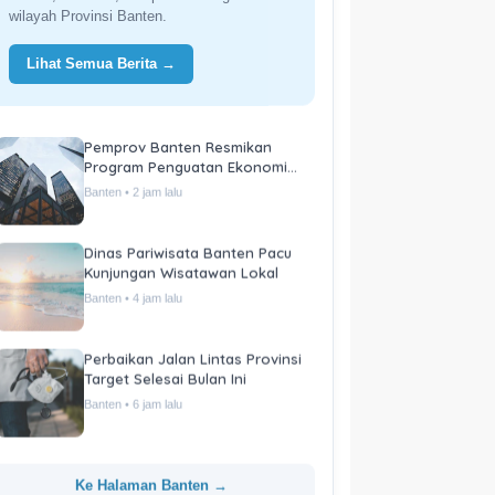
wilayah Provinsi Banten.
Lihat Semua Berita →
Pemprov Banten Resmikan
Program Penguatan Ekonomi
Daerah
Banten • 2 jam lalu
Dinas Pariwisata Banten Pacu
Kunjungan Wisatawan Lokal
Banten • 4 jam lalu
Perbaikan Jalan Lintas Provinsi
Target Selesai Bulan Ini
Banten • 6 jam lalu
Ke Halaman Banten →