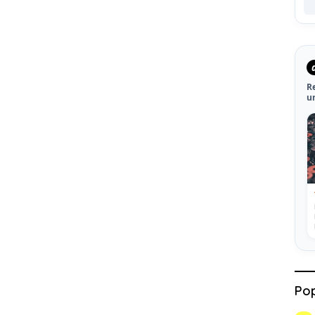
R
u
Pop