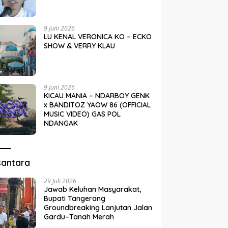
9 Juni 2026
LU KENAL VERONICA KO – ECKO
SHOW & VERRY KLAU
9 Juni 2026
KICAU MANIA – NDARBOY GENK
x BANDITOZ YAOW 86 (OFFICIAL
MUSIC VIDEO) GAS POL
NDANGAK
santara
29 Juli 2026
Jawab Keluhan Masyarakat,
Bupati Tangerang
Groundbreaking Lanjutan Jalan
Gardu–Tanah Merah