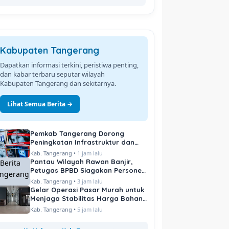
Kabupaten Tangerang
Dapatkan informasi terkini, peristiwa penting,
dan kabar terbaru seputar wilayah
Kabupaten Tangerang dan sekitarnya.
Lihat Semua Berita →
Pemkab Tangerang Dorong
Peningkatan Infrastruktur dan
Pelayanan Publik
Kab. Tangerang •
1 jam lalu
Pantau Wilayah Rawan Banjir,
Petugas BPBD Siagakan Personel
di Titik Kritis
Kab. Tangerang •
3 jam lalu
Gelar Operasi Pasar Murah untuk
Menjaga Stabilitas Harga Bahan
Pokok
Kab. Tangerang •
5 jam lalu