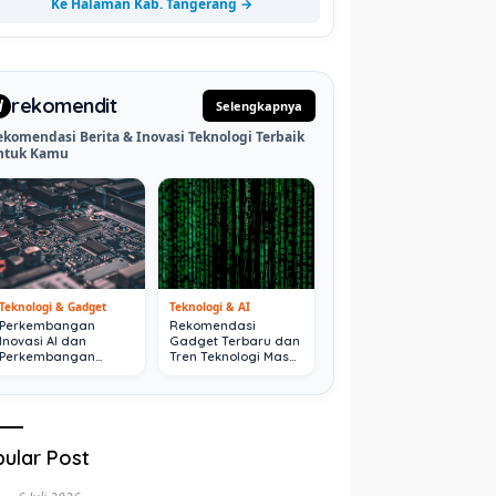
Ke Halaman Kab. Tangerang →
rekomendit
d
Selengkapnya
ekomendasi Berita & Inovasi Teknologi Terbaik
ntuk Kamu
Teknologi & Gadget
Teknologi & AI
Perkembangan
Rekomendasi
Inovasi AI dan
Gadget Terbaru dan
Perkembangan
Tren Teknologi Masa
Digital Terkini
Depan
ular Post