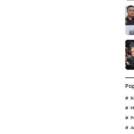
Pop
K
M
P
A