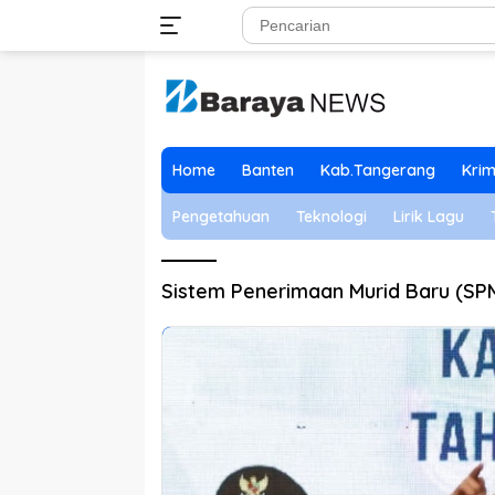
Langsung
ke
konten
Home
Banten
Kab.Tangerang
Krim
Pengetahuan
Teknologi
Lirik Lagu
Sistem Penerimaan Murid Baru (SP