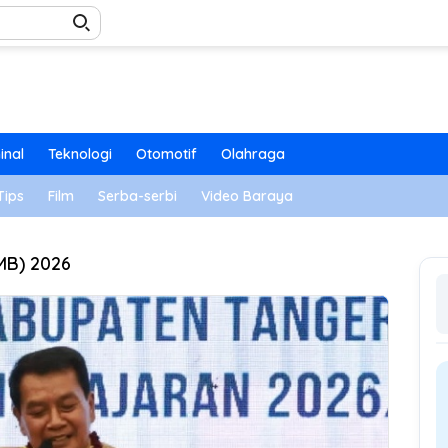
inal
Teknologi
Otomotif
Olahraga
Tips
Film
Serba-serbi
Video Baraya
MB) 2026