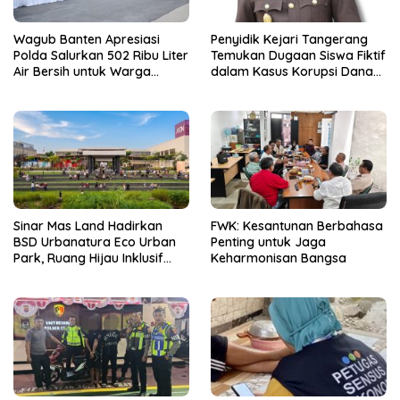
Wagub Banten Apresiasi
Penyidik Kejari Tangerang
Polda Salurkan 502 Ribu Liter
Temukan Dugaan Siswa Fiktif
Air Bersih untuk Warga
dalam Kasus Korupsi Dana
Terdampak Kekeringan
BOP PKBM
Sinar Mas Land Hadirkan
FWK: Kesantunan Berbahasa
BSD Urbanatura Eco Urban
Penting untuk Jaga
Park, Ruang Hijau Inklusif
Keharmonisan Bangsa
Seluas 12 Hektare di BSD City