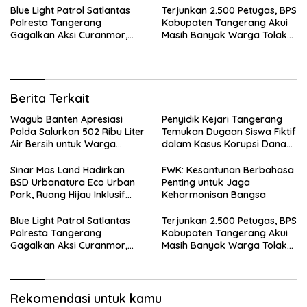
Blue Light Patrol Satlantas
Terjunkan 2.500 Petugas, BPS
Polresta Tangerang
Kabupaten Tangerang Akui
Gagalkan Aksi Curanmor,
Masih Banyak Warga Tolak
Dua Terduga Pelaku
Sensus Ekonomi
Diamankan
Berita Terkait
Wagub Banten Apresiasi
Penyidik Kejari Tangerang
Polda Salurkan 502 Ribu Liter
Temukan Dugaan Siswa Fiktif
Air Bersih untuk Warga
dalam Kasus Korupsi Dana
Terdampak Kekeringan
BOP PKBM
Sinar Mas Land Hadirkan
FWK: Kesantunan Berbahasa
BSD Urbanatura Eco Urban
Penting untuk Jaga
Park, Ruang Hijau Inklusif
Keharmonisan Bangsa
Seluas 12 Hektare di BSD City
Blue Light Patrol Satlantas
Terjunkan 2.500 Petugas, BPS
Polresta Tangerang
Kabupaten Tangerang Akui
Gagalkan Aksi Curanmor,
Masih Banyak Warga Tolak
Dua Terduga Pelaku
Sensus Ekonomi
Diamankan
Rekomendasi untuk kamu