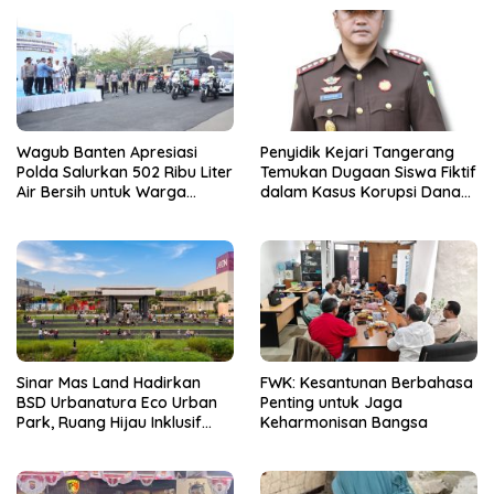
Wagub Banten Apresiasi
Penyidik Kejari Tangerang
Polda Salurkan 502 Ribu Liter
Temukan Dugaan Siswa Fiktif
Air Bersih untuk Warga
dalam Kasus Korupsi Dana
Terdampak Kekeringan
BOP PKBM
Sinar Mas Land Hadirkan
FWK: Kesantunan Berbahasa
BSD Urbanatura Eco Urban
Penting untuk Jaga
Park, Ruang Hijau Inklusif
Keharmonisan Bangsa
Seluas 12 Hektare di BSD City