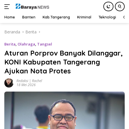
Home
Banten
Kab.Tangerang
Kriminal
Teknologi
Ot
Langsung
Beranda
Berita
ke
konten
Berita
,
Olahraga
,
Tangsel
Aturan Porprov Banyak Dilanggar,
KONI Kabupaten Tangerang
Ajukan Nota Protes
Redaksi | Rachel
18 Mei 2026