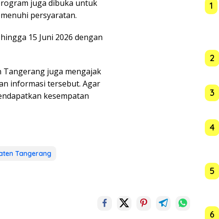
program juga dibuka untuk
1
menuhi persyaratan.
hingga 15 Juni 2026 dengan
2
en Tangerang juga mengajak
n informasi tersebut. Agar
3
mendapatkan kesempatan
4
paten Tangerang
5
6