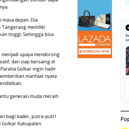
nya.
si masa depan. Dia
 Tangerang memiliki
an tinggi. Sehingga bisa
R
u
a menjadi upaya mendorong
atif, dan siap bersaing di
aratia Golkar ingin hadir
 memberikan manfaat nyata
endidikan.
antu generasi muda meraih
an bagi kader, putra-putri
Pop
ai Golkar Kabupaten