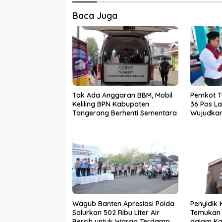
Baca Juga
Tak Ada Anggaran BBM, Mobil
Pemkot 
Keliling BPN Kabupaten
36 Pos La
Tangerang Berhenti Sementara
Wujudkan 
dan Baha
Wagub Banten Apresiasi Polda
Penyidik 
Salurkan 502 Ribu Liter Air
Temukan 
Bersih untuk Warga Terdampak
dalam Ka