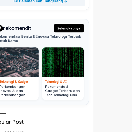
Ke Halaman Kab. Tangerang →
rekomendit
d
Selengkapnya
ekomendasi Berita & Inovasi Teknologi Terbaik
ntuk Kamu
Teknologi & Gadget
Teknologi & AI
Perkembangan
Rekomendasi
Inovasi AI dan
Gadget Terbaru dan
Perkembangan
Tren Teknologi Masa
Digital Terkini
Depan
ular Post