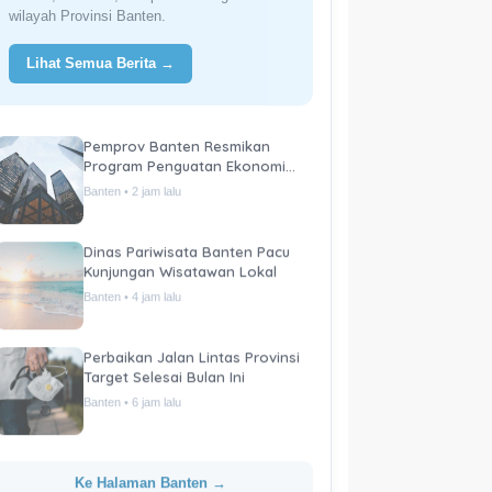
wilayah Provinsi Banten.
Lihat Semua Berita →
Pemprov Banten Resmikan
Program Penguatan Ekonomi
Daerah
Banten • 2 jam lalu
Dinas Pariwisata Banten Pacu
Kunjungan Wisatawan Lokal
Banten • 4 jam lalu
Perbaikan Jalan Lintas Provinsi
Target Selesai Bulan Ini
Banten • 6 jam lalu
Ke Halaman Banten →