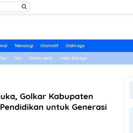
inal
Teknologi
Otomotif
Olahraga
Tips
Film
Serba-serbi
Video Baraya
buka, Golkar Kabupaten
 Pendidikan untuk Generasi