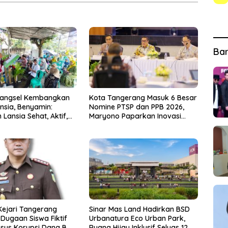
Ba
Tangsel Kembangkan
Kota Tangerang Masuk 6 Besar
nsia, Benyamin:
Nomine PTSP dan PPB 2026,
Lansia Sehat, Aktif,
Maryono Paparkan Inovasi
gia
Perizinan
Kejari Tangerang
Sinar Mas Land Hadirkan BSD
Dugaan Siswa Fiktif
Urbanatura Eco Urban Park,
sus Korupsi Dana BOP
Ruang Hijau Inklusif Seluas 12