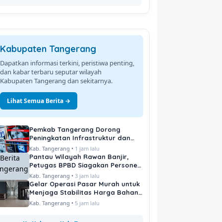
Kabupaten Tangerang
Dapatkan informasi terkini, peristiwa penting,
dan kabar terbaru seputar wilayah
Kabupaten Tangerang dan sekitarnya.
Lihat Semua Berita →
Pemkab Tangerang Dorong
Peningkatan Infrastruktur dan
Pelayanan Publik
Kab. Tangerang •
1 jam lalu
Pantau Wilayah Rawan Banjir,
Petugas BPBD Siagakan Personel
di Titik Kritis
Kab. Tangerang •
3 jam lalu
Gelar Operasi Pasar Murah untuk
Menjaga Stabilitas Harga Bahan
Pokok
Kab. Tangerang •
5 jam lalu