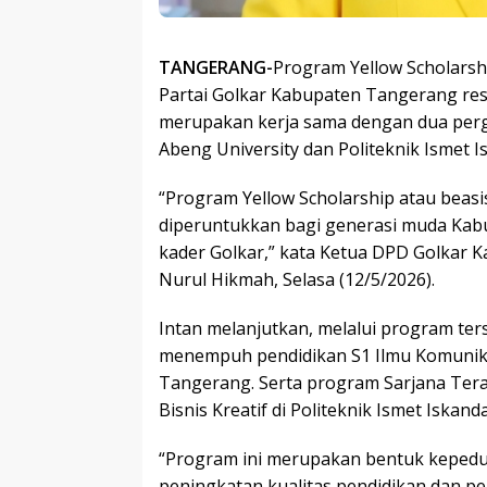
TANGERANG-
Program Yellow Scholarsh
Partai Golkar Kabupaten Tangerang res
merupakan kerja sama dengan dua pergu
Abeng University dan Politeknik Ismet I
“Program Yellow Scholarship atau beasis
diperuntukkan bagi generasi muda Ka
kader Golkar,” kata Ketua DPD Golkar 
Nurul Hikmah, Selasa (12/5/2026).
Intan melanjutkan, melalui program te
menempuh pendidikan S1 Ilmu Komunikas
Tangerang. Serta program Sarjana Tera
Bisnis Kreatif di Politeknik Ismet Iskand
“Program ini merupakan bentuk kepedu
peningkatan kualitas pendidikan dan 