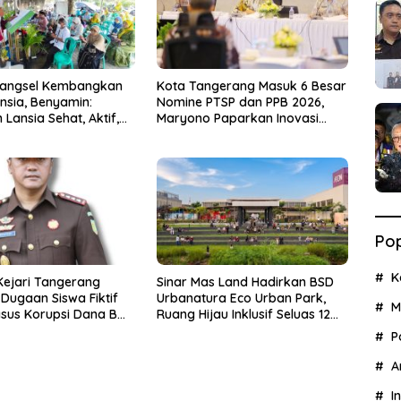
Tangsel Kembangkan
Kota Tangerang Masuk 6 Besar
nsia, Benyamin:
Nomine PTSP dan PPB 2026,
Lansia Sehat, Aktif,
Maryono Paparkan Inovasi
gia
Perizinan
Pop
K
Kejari Tangerang
Sinar Mas Land Hadirkan BSD
Dugaan Siswa Fiktif
Urbanatura Eco Urban Park,
M
sus Korupsi Dana BOP
Ruang Hijau Inklusif Seluas 12
Hektare di BSD City
P
A
I