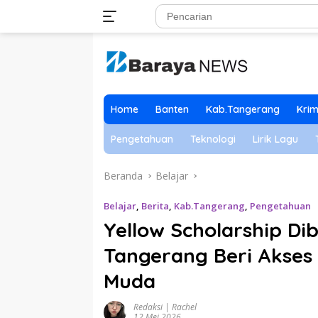
Langsung
ke
konten
Home
Banten
Kab.Tangerang
Krim
Pengetahuan
Teknologi
Lirik Lagu
Beranda
Belajar
Belajar
,
Berita
,
Kab.Tangerang
,
Pengetahuan
Yellow Scholarship Di
Tangerang Beri Akses
Muda
Redaksi | Rachel
12 Mei 2026