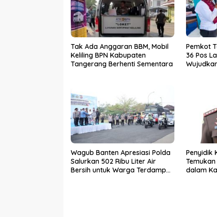
Tak Ada Anggaran BBM, Mobil
Pemkot 
Keliling BPN Kabupaten
36 Pos La
Tangerang Berhenti Sementara
Wujudkan 
dan Baha
Wagub Banten Apresiasi Polda
Penyidik 
Salurkan 502 Ribu Liter Air
Temukan 
Bersih untuk Warga Terdampak
dalam Ka
Kekeringan
PKBM