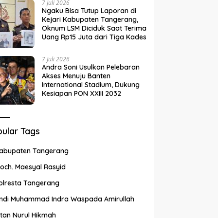
7 Juli 2026
Ngaku Bisa Tutup Laporan di
Kejari Kabupaten Tangerang,
Oknum LSM Diciduk Saat Terima
Uang Rp15 Juta dari Tiga Kades
7 Juli 2026
Andra Soni Usulkan Pelebaran
Akses Menuju Banten
International Stadium, Dukung
Kesiapan PON XXIII 2032
ular Tags
abupaten Tangerang
och. Maesyal Rasyid
olresta Tangerang
ndi Muhammad Indra Waspada Amirullah
ntan Nurul Hikmah