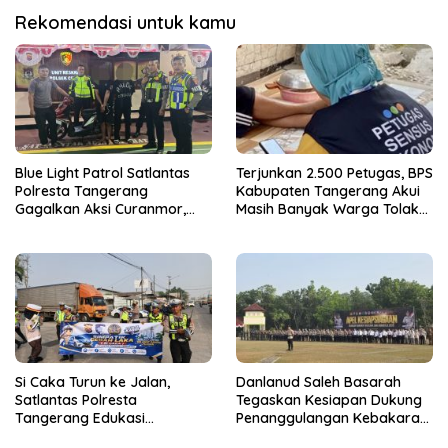
Rekomendasi untuk kamu
Blue Light Patrol Satlantas
Terjunkan 2.500 Petugas, BPS
Polresta Tangerang
Kabupaten Tangerang Akui
Gagalkan Aksi Curanmor,
Masih Banyak Warga Tolak
Dua Terduga Pelaku
Sensus Ekonomi
Diamankan
Si Caka Turun ke Jalan,
Danlanud Saleh Basarah
Satlantas Polresta
Tegaskan Kesiapan Dukung
Tangerang Edukasi
Penanggulangan Kebakaran
Pengendara di Titik Rawan
di Kabupaten Tangerang