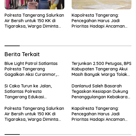
Polresta Tangerang Salurkan
Kapolresta Tangerang:
Air Bersih untuk 150 KK di
Pencegahan Harus Jadi
Tigaraksa, Warga Diminta
Prioritas Hadapi Ancaman
Hubungi Call Center 110
Kebakaran Saat Kemarau
Berita Terkait
Blue Light Patrol Satlantas
Terjunkan 2.500 Petugas, BPS
Polresta Tangerang
Kabupaten Tangerang Akui
Gagalkan Aksi Curanmor,
Masih Banyak Warga Tolak
Dua Terduga Pelaku
Sensus Ekonomi
Diamankan
Si Caka Turun ke Jalan,
Danlanud Saleh Basarah
Satlantas Polresta
Tegaskan Kesiapan Dukung
Tangerang Edukasi
Penanggulangan Kebakaran
Pengendara di Titik Rawan
di Kabupaten Tangerang
Kecelakaan
Polresta Tangerang Salurkan
Kapolresta Tangerang:
Air Bersih untuk 150 KK di
Pencegahan Harus Jadi
Tigaraksa, Warga Diminta
Prioritas Hadapi Ancaman
Hubungi Call Center 110
Kebakaran Saat Kemarau