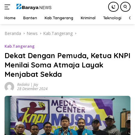
Home
Banten
Kab.Tangerang
Kriminal
Teknologi
Ot
Langsung
Beranda
News
Kab.Tangerang
ke
konten
Kab.Tangerang
Dekat Dengan Pemuda, Ketua KNPI
Menilai Soma Atmaja Layak
Menjabat Sekda
Redaksi | Jay
28 Desember 2024