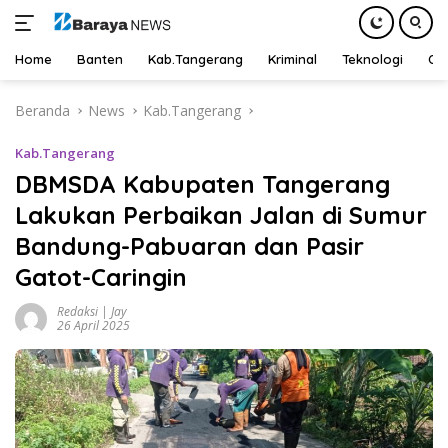
Home
Banten
Kab.Tangerang
Kriminal
Teknologi
Ot
Langsung
Beranda
News
Kab.Tangerang
ke
konten
Kab.Tangerang
DBMSDA Kabupaten Tangerang
Lakukan Perbaikan Jalan di Sumur
Bandung-Pabuaran dan Pasir
Gatot-Caringin
Redaksi | Jay
26 April 2025