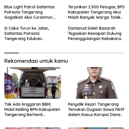
Sementara
BOP PKBM
Blue Light Patrol Satlantas
Terjunkan 2.500 Petugas, BPS
Polresta Tangerang
Kabupaten Tangerang Akui
Gagalkan Aksi Curanmor,
Masih Banyak Warga Tolak
Dua Terduga Pelaku
Sensus Ekonomi
Diamankan
Si Caka Turun ke Jalan,
Danlanud Saleh Basarah
Satlantas Polresta
Tegaskan Kesiapan Dukung
Tangerang Edukasi
Penanggulangan Kebakaran
Pengendara di Titik Rawan
di Kabupaten Tangerang
Kecelakaan
Rekomendasi untuk kamu
Tak Ada Anggaran BBM,
Penyidik Kejari Tangerang
Mobil Keliling BPN Kabupaten
Temukan Dugaan Siswa Fiktif
Tangerang Berhenti
dalam Kasus Korupsi Dana
Sementara
BOP PKBM