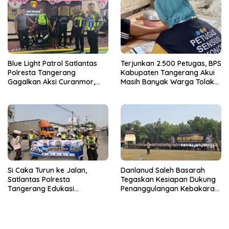
Blue Light Patrol Satlantas
Terjunkan 2.500 Petugas, BPS
Polresta Tangerang
Kabupaten Tangerang Akui
Gagalkan Aksi Curanmor,
Masih Banyak Warga Tolak
Dua Terduga Pelaku
Sensus Ekonomi
Diamankan
Si Caka Turun ke Jalan,
Danlanud Saleh Basarah
Satlantas Polresta
Tegaskan Kesiapan Dukung
Tangerang Edukasi
Penanggulangan Kebakaran
Pengendara di Titik Rawan
di Kabupaten Tangerang
Kecelakaan