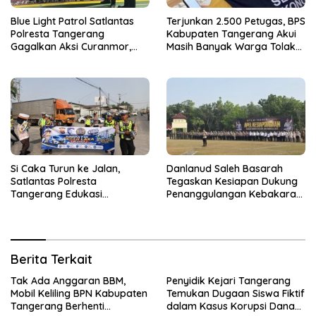
Blue Light Patrol Satlantas
Terjunkan 2.500 Petugas, BPS
Polresta Tangerang
Kabupaten Tangerang Akui
Gagalkan Aksi Curanmor,
Masih Banyak Warga Tolak
Dua Terduga Pelaku
Sensus Ekonomi
Diamankan
Si Caka Turun ke Jalan,
Danlanud Saleh Basarah
Satlantas Polresta
Tegaskan Kesiapan Dukung
Tangerang Edukasi
Penanggulangan Kebakaran
Pengendara di Titik Rawan
di Kabupaten Tangerang
Kecelakaan
Berita Terkait
Tak Ada Anggaran BBM,
Penyidik Kejari Tangerang
Mobil Keliling BPN Kabupaten
Temukan Dugaan Siswa Fiktif
Tangerang Berhenti
dalam Kasus Korupsi Dana