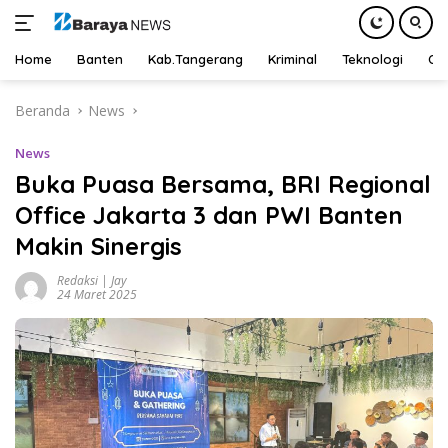
Home
Banten
Kab.Tangerang
Kriminal
Teknologi
Ot
Langsung
Beranda
News
ke
konten
News
Buka Puasa Bersama, BRI Regional
Office Jakarta 3 dan PWI Banten
Makin Sinergis
Redaksi | Jay
24 Maret 2025