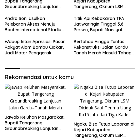
Bupati Tangerang
Kejari Kabupaten
Groundbreaking Lanjutan
Tangerang, Oknum LSM
Jalan Gardu–Tanah Merah
Diciduk Saat Terima Uang
Rp15 Juta dari Tiga Kades
Andra Soni Usulkan
Titik Api Kebakaran TPA
Pelebaran Akses Menuju
Jatiwaringin Tinggal 3,6
Banten International Stadium,
Persen, Bupati Maesyal
Dukung Kesiapan PON XXIII
Terima Arahan Menteri LH
2032
Wabup Intan Apresiasi Pasar
Bertahap Hingga Tuntas,
Rakyat Alam Bambu Ciakar,
Rekonstruksi Jalan Gardu
Jadi Motor Penggerak
Tanah Merah Masuki Tahap
Ekonomi Desa
Kedua
Rekomendasi untuk kamu
Jawab Keluhan Masyarakat,
Bupati Tangerang
Ngaku Bisa Tutup Laporan di
Groundbreaking Lanjutan
Kejari Kabupaten
Jalan Gardu–Tanah Merah
Tangerang, Oknum LSM