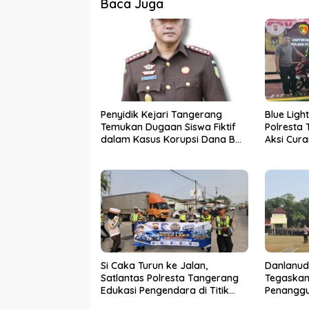
Baca Juga
Penyidik Kejari Tangerang
Blue Ligh
Temukan Dugaan Siswa Fiktif
Polresta
dalam Kasus Korupsi Dana BOP
Aksi Cur
PKBM
Pelaku D
Si Caka Turun ke Jalan,
Danlanud
Satlantas Polresta Tangerang
Tegaskan
Edukasi Pengendara di Titik
Penanggu
Rawan Kecelakaan
Kabupat