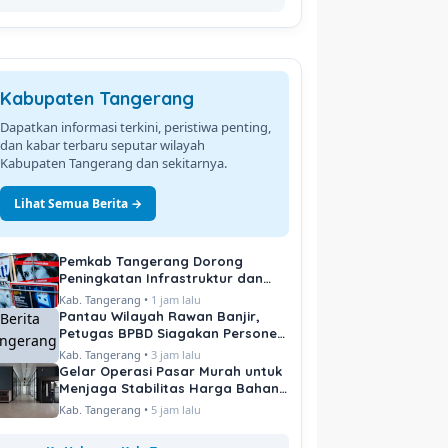
Kabupaten Tangerang
Dapatkan informasi terkini, peristiwa penting,
dan kabar terbaru seputar wilayah
Kabupaten Tangerang dan sekitarnya.
Lihat Semua Berita →
Pemkab Tangerang Dorong
Peningkatan Infrastruktur dan
Pelayanan Publik
Kab. Tangerang •
1 jam lalu
Pantau Wilayah Rawan Banjir,
Petugas BPBD Siagakan Personel
di Titik Kritis
Kab. Tangerang •
3 jam lalu
Gelar Operasi Pasar Murah untuk
Menjaga Stabilitas Harga Bahan
Pokok
Kab. Tangerang •
5 jam lalu