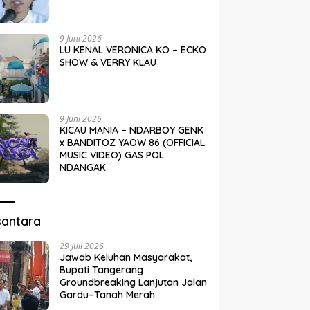
9 Juni 2026
LU KENAL VERONICA KO – ECKO
SHOW & VERRY KLAU
9 Juni 2026
KICAU MANIA – NDARBOY GENK
x BANDITOZ YAOW 86 (OFFICIAL
MUSIC VIDEO) GAS POL
NDANGAK
santara
29 Juli 2026
Jawab Keluhan Masyarakat,
Bupati Tangerang
Groundbreaking Lanjutan Jalan
Gardu–Tanah Merah