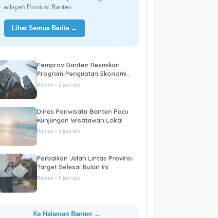
wilayah Provinsi Banten.
Lihat Semua Berita →
Pemprov Banten Resmikan
Program Penguatan Ekonomi
Daerah
Banten • 2 jam lalu
Dinas Pariwisata Banten Pacu
Kunjungan Wisatawan Lokal
Banten • 4 jam lalu
Perbaikan Jalan Lintas Provinsi
Target Selesai Bulan Ini
Banten • 6 jam lalu
Ke Halaman Banten →