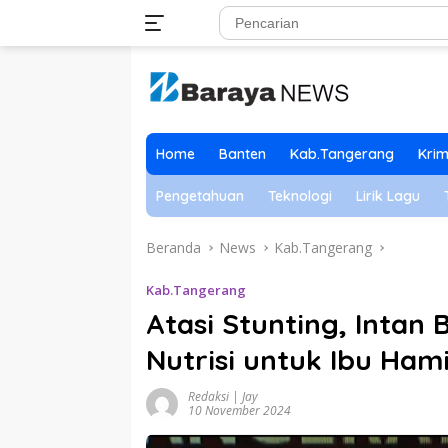
Langsung
ke
konten
Home
Banten
Kab.Tangerang
Krim
Pengetahuan
Teknologi
Lirik Lagu
Beranda
News
Kab.Tangerang
Kab.Tangerang
Atasi Stunting, Intan
Nutrisi untuk Ibu Hami
Redaksi | Jay
10 November 2024