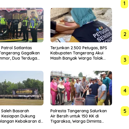
1
2
t Patrol Satlantas
Terjunkan 2.500 Petugas, BPS
 Tangerang Gagalkan
Kabupaten Tangerang Akui
anmor, Dua Terduga
Masih Banyak Warga Tolak
3
iamankan
Sensus Ekonomi
4
5
 Saleh Basarah
Polresta Tangerang Salurkan
 Kesiapan Dukung
Air Bersih untuk 150 KK di
langan Kebakaran di
Tigaraksa, Warga Diminta
en Tangerang
Hubungi Call Center 110