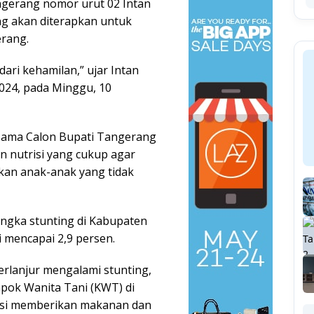
ngerang nomor urut 02 Intan
g akan diterapkan untuk
erang.
dari kehamilan,” ujar Intan
024, pada Minggu, 10
ersama Calon Bupati Tangerang
 nutrisi yang cukup agar
rkan anak-anak yang tidak
angka stunting di Kabupaten
i mencapai 2,9 persen.
erlanjur mengalami stunting,
ok Wanita Tani (KWT) di
asi memberikan makanan dan