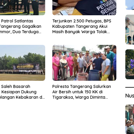
t Patrol Satlantas
Terjunkan 2.500 Petugas, BPS
 Tangerang Gagalkan
Kabupaten Tangerang Akui
anmor, Dua Terduga
Masih Banyak Warga Tolak
iamankan
Sensus Ekonomi
 Saleh Basarah
Polresta Tangerang Salurkan
 Kesiapan Dukung
Air Bersih untuk 150 KK di
Nu
langan Kebakaran di
Tigaraksa, Warga Diminta
en Tangerang
Hubungi Call Center 110