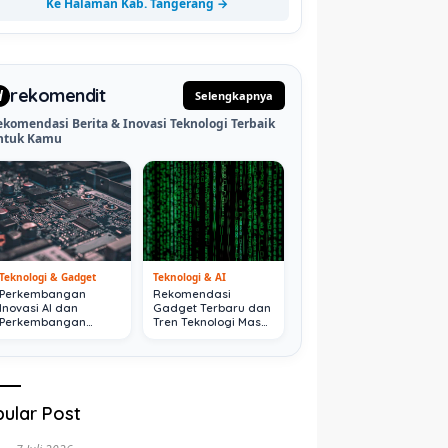
Ke Halaman Kab. Tangerang →
rekomendit
d
Selengkapnya
ekomendasi Berita & Inovasi Teknologi Terbaik
ntuk Kamu
Teknologi & Gadget
Teknologi & AI
Perkembangan
Rekomendasi
Inovasi AI dan
Gadget Terbaru dan
Perkembangan
Tren Teknologi Masa
Digital Terkini
Depan
ular Post