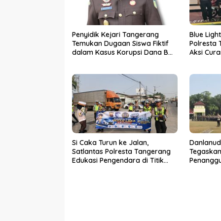
Penyidik Kejari Tangerang
Blue Ligh
Temukan Dugaan Siswa Fiktif
Polresta
dalam Kasus Korupsi Dana BOP
Aksi Cur
PKBM
Pelaku D
Si Caka Turun ke Jalan,
Danlanud
Satlantas Polresta Tangerang
Tegaskan
Edukasi Pengendara di Titik
Penanggu
Rawan Kecelakaan
Kabupat