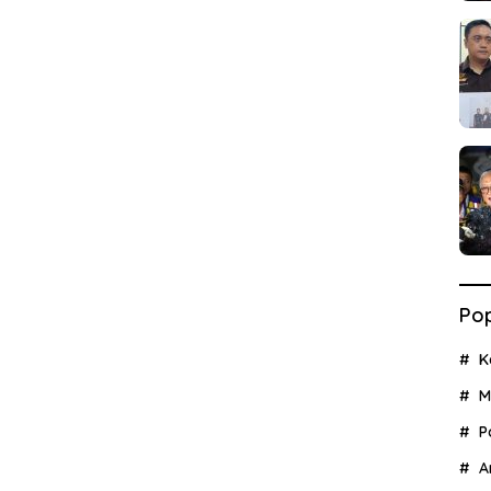
Pop
K
M
P
A