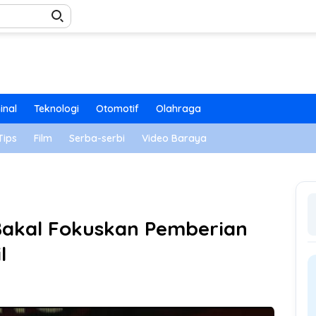
inal
Teknologi
Otomotif
Olahraga
Tips
Film
Serba-serbi
Video Baraya
 Bakal Fokuskan Pemberian
l